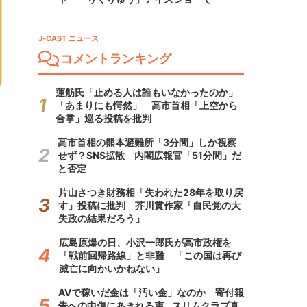
J-CAST ニュース
コメントランキング
蓮舫氏「止める人は誰もいなかったのか」
「あまりにも愕然」 高市首相「上空から
合掌」巡る投稿を批判
高市首相の熊本避難所「3分間」しか視察
せず？SNS拡散 内閣広報官「51分間」だ
と否定
片山さつき財務相「失われた28年を取り戻
す」投稿に批判 芥川賞作家「自民党の大
失政の結果だろう」
広島原爆の日、小沢一郎氏が高市政権を
「戦前回帰路線」と非難 「この国は再び
滅亡に向かいかねない」
AVで稼いだ金は「汚い金」なのか 寄付報
告への中傷にあきれる声...スリムクラブ真