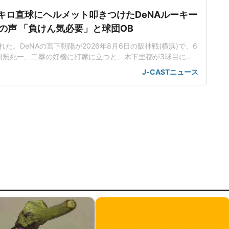
5キロ直球にヘルメット叩きつけたDeNAルーキー
の声 「負けん気必要」と球団OB
た。DeNAの宮下朝陽が2026年8月6日の阪神戦(横浜)で、6
回無死一、二塁の好機に打席に立つと、木下里都が3球目に投
が顔面付近へ。もんどり打ってよけた宮下は怒りの表情を見せて
J-CASTニュース
けた。「熱くなってしまった部分があったのでしょう」前日5
球ずつを受け、この試合でも阪神のデルミス・ガルシアが2回