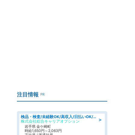
注目情報
PR
検品・検査/未経験OK/高収入/日払いOK/交替制/20・30・40代活躍中
＞
株式会社綜合キャリアオプション
岩手県 金ケ崎町
時給1,650円～2,063円
正社員 / 派遣社員