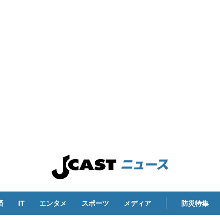
済
IT
エンタメ
スポーツ
メディア
防災特集