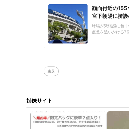
顔面付近の15
宮下朝陽に擁護
球場が緊張感に包まれ
点差を追いかける7
じた155キロ直球
ヘルメットを叩きつ
日は両チームが2死
に死球を受けた。内
東芝
姉妹サイト