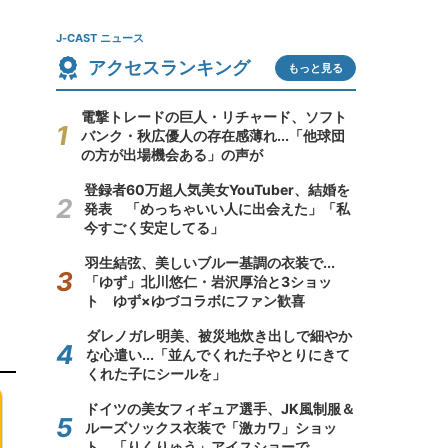
J-CAST ニュース
アクセスランキング
もっと見る
電撃トレードの巨人・リチャード、ソフト
バンク・秋広優人の存在感薄れ...「他球団
の方が出場機会ある」の声が
登録者60万超人気美女YouTuber、結婚を
発表 「めっちゃいい人に出会えた」「私
今すごく安定してる」
羽生結弦、美しいブルー基調の衣装で...
「ゆず」北川悠仁・岩沢厚治と3ショッ
ト ゆず×ゆづコラボにファン歓喜
ダレノガレ明美、被災地炊き出しで細やか
な心遣い...「並んでくれた子やとりにきて
くれた子にシールを」
ドイツの美女フィギュア選手、JK風制服＆
ルーズソックス衣装で「激カワ」ショッ
ト 「りくりゅう」アイスショーで