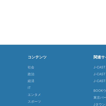
コンテンツ
関連サ
社会
J-CAS
政治
J-CAS
経済
J-CA
IT
BOOK
エンタメ
東京バ
スポーツ
Jタウン