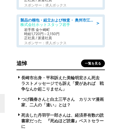
スポンサー：求人ボックス
製品の梱包・組立および検査・ 奥州市江刺/大手企業で長期安定 梱包・検査・組立/半年経過毎に5万円の報奨金有
＞
株式会社ホットスタッフ岩手
岩手県 金ケ崎町
時給1,720円～2,150円
正社員 / 派遣社員
スポンサー：求人ボックス
追悼
一覧を見る
長崎市出身・平和訴えた美輪明宏さん死去
ラストメッセージでも訴え「愛があれば 戦
争なんか起こりません」
つげ義春さんと白土三平さん カリスマ漫画
家、二人の「違い」とは？
死去した丹羽宇一郎さんは、経済界有数の読
書家だった 『死ぬほど読書』ベストセラー
に