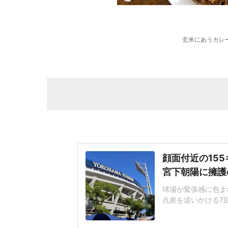
玄米にあうカレ
顔面付近の15
宮下朝陽に擁護
球場が緊張感に包まれ
点差を追いかける7
じた155キロ直球
ヘルメットを叩きつ