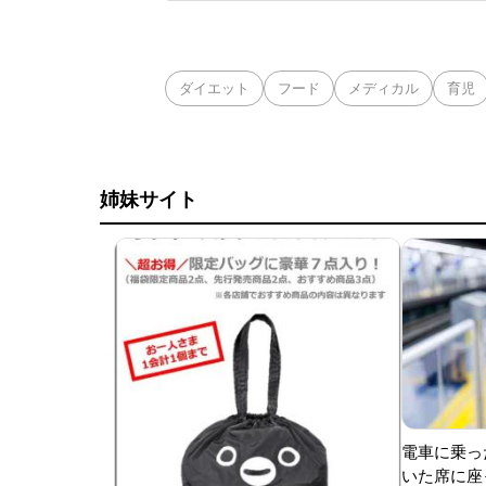
日は両チームが2死
に死球を受けた。内
ダイエット
フード
メディカル
育児
姉妹サイト
電車に乗っ
いた席に座