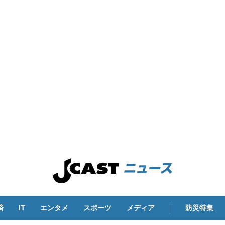
済
IT
エンタメ
スポーツ
メディア
防災特集