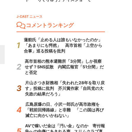
J-CAST ニュース
コメントランキング
蓮舫氏「止める人は誰もいなかったのか」
「あまりにも愕然」 高市首相「上空から
合掌」巡る投稿を批判
高市首相の熊本避難所「3分間」しか視察
せず？SNS拡散 内閣広報官「51分間」だ
と否定
片山さつき財務相「失われた28年を取り戻
す」投稿に批判 芥川賞作家「自民党の大
失政の結果だろう」
広島原爆の日、小沢一郎氏が高市政権を
「戦前回帰路線」と非難 「この国は再び
滅亡に向かいかねない」
AVで稼いだ金は「汚い金」なのか 寄付報
告への中傷にあきれる声...スリムクラブ真