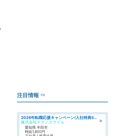
も
注目情報
PR
2026年転職応援キャンペーン!入社特典58万円/デンソーで働こう!自動車工場で小型部品の検査業務 denso aichi
＞
株式会社テクノスマイル
愛知県 半田市
時給1,800円
正社員 / 派遣社員