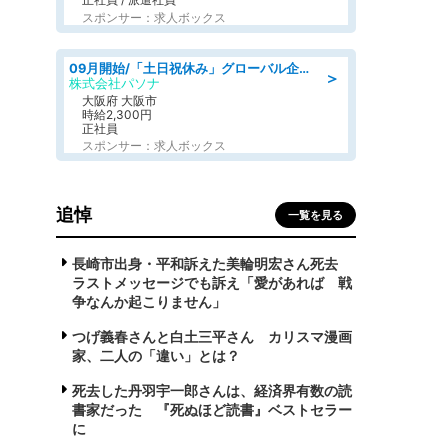
スポンサー：求人ボックス
09月開始/「土日祝休み」グローバル企業での産業保健のお仕事/保健師/高時給/残業なし/服装自由
＞
株式会社パソナ
大阪府 大阪市
時給2,300円
正社員
スポンサー：求人ボックス
追悼
一覧を見る
長崎市出身・平和訴えた美輪明宏さん死去
ラストメッセージでも訴え「愛があれば 戦
争なんか起こりません」
つげ義春さんと白土三平さん カリスマ漫画
家、二人の「違い」とは？
死去した丹羽宇一郎さんは、経済界有数の読
書家だった 『死ぬほど読書』ベストセラー
に