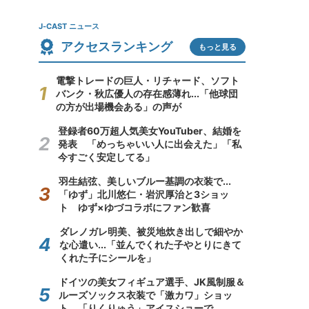
J-CAST ニュース
アクセスランキング
もっと見る
電撃トレードの巨人・リチャード、ソフト
バンク・秋広優人の存在感薄れ...「他球団
の方が出場機会ある」の声が
登録者60万超人気美女YouTuber、結婚を
発表 「めっちゃいい人に出会えた」「私
今すごく安定してる」
羽生結弦、美しいブルー基調の衣装で...
「ゆず」北川悠仁・岩沢厚治と3ショッ
ト ゆず×ゆづコラボにファン歓喜
ダレノガレ明美、被災地炊き出しで細やか
な心遣い...「並んでくれた子やとりにきて
くれた子にシールを」
ドイツの美女フィギュア選手、JK風制服＆
ルーズソックス衣装で「激カワ」ショッ
ト 「りくりゅう」アイスショーで