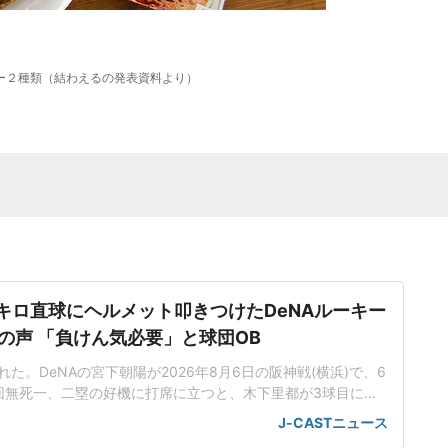
ー２種類（結わえるの発表資料より）
5キロ直球にヘルメット叩きつけたDeNAルーキー
の声 「負けん気必要」と球団OB
た。DeNAの宮下朝陽が2026年8月6日の阪神戦(横浜)で、6
回無死一、二塁の好機に打席に立つと、木下里都が3球目に投
が顔面付近へ。もんどり打ってよけた宮下は怒りの表情を見せて
J-CASTニュース
けた。「熱くなってしまった部分があったのでしょう」前日5