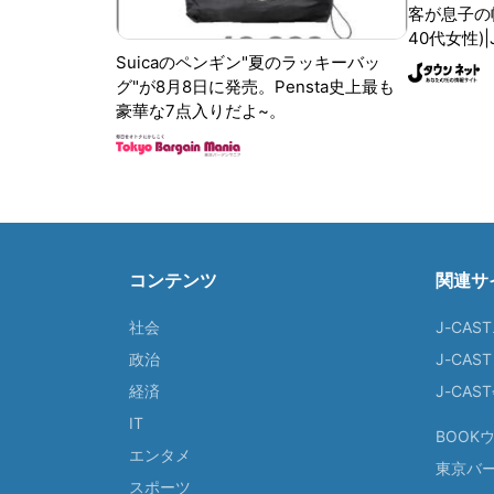
客が息子の
40代女性)
Suicaのペンギン"夏のラッキーバッ
グ"が8月8日に発売。Pensta史上最も
豪華な7点入りだよ~。
コンテンツ
関連サ
社会
J-CAS
政治
J-CAS
経済
J-CA
IT
BOOK
エンタメ
東京バ
スポーツ