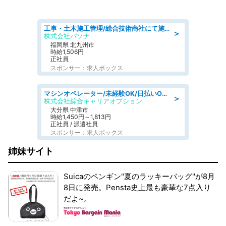
工事・土木施工管理/総合技術商社にて施工管理のお仕事/即日勤務可/車通勤可/工事・土木施工管理/生産・品質管理
＞
株式会社パソナ
福岡県 北九州市
時給1,506円
正社員
スポンサー：求人ボックス
マシンオペレーター/未経験OK/日払いOK/交替制/20・30・40代活躍中/製造 工場
＞
株式会社綜合キャリアオプション
大分県 中津市
時給1,450円～1,813円
正社員 / 派遣社員
スポンサー：求人ボックス
姉妹サイト
Suicaのペンギン"夏のラッキーバッグ"が8月
8日に発売。Pensta史上最も豪華な7点入り
だよ~。