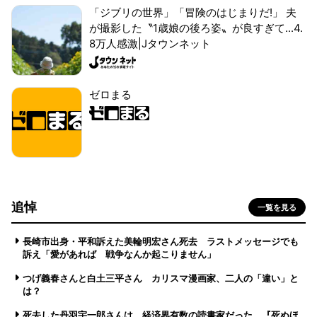
「ジブリの世界」「冒険のはじまりだ!」 夫
が撮影した〝1歳娘の後ろ姿〟が良すぎて...4.
8万人感激|Jタウンネット
ゼロまる
追悼
一覧を見る
長崎市出身・平和訴えた美輪明宏さん死去 ラストメッセージでも
訴え「愛があれば 戦争なんか起こりません」
つげ義春さんと白土三平さん カリスマ漫画家、二人の「違い」と
は？
死去した丹羽宇一郎さんは、経済界有数の読書家だった 『死ぬほ