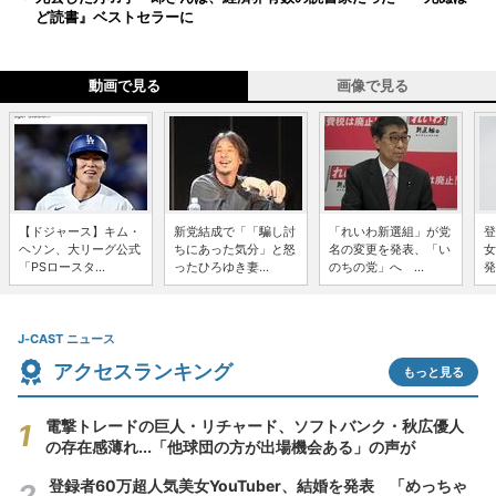
ど読書』ベストセラーに
動画で見る
画像で見る
【ドジャース】キム・
新党結成で「「騙し討
「れいわ新選組」が党
登
ヘソン、大リーグ公式
ちにあった気分」と怒
名の変更を発表、「い
女
「PSロースタ...
ったひろゆき妻...
のちの党」へ ...
発
J-CAST ニュース
アクセスランキング
もっと見る
電撃トレードの巨人・リチャード、ソフトバンク・秋広優人
の存在感薄れ...「他球団の方が出場機会ある」の声が
登録者60万超人気美女YouTuber、結婚を発表 「めっちゃ