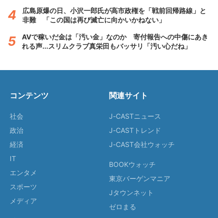
広島原爆の日、小沢一郎氏が高市政権を「戦前回帰路線」と
非難 「この国は再び滅亡に向かいかねない」
AVで稼いだ金は「汚い金」なのか 寄付報告への中傷にあき
れる声...スリムクラブ真栄田もバッサリ「汚い心だね」
コンテンツ
関連サイト
社会
J-CASTニュース
政治
J-CASTトレンド
経済
J-CAST会社ウォッチ
IT
BOOKウォッチ
エンタメ
東京バーゲンマニア
スポーツ
Jタウンネット
メディア
ゼロまる