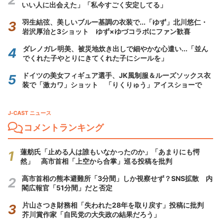
いい人に出会えた」「私今すごく安定してる」
羽生結弦、美しいブルー基調の衣装で...「ゆず」北川悠仁・
岩沢厚治と3ショット ゆず×ゆづコラボにファン歓喜
ダレノガレ明美、被災地炊き出しで細やかな心遣い...「並ん
でくれた子やとりにきてくれた子にシールを」
ドイツの美女フィギュア選手、JK風制服＆ルーズソックス衣
装で「激カワ」ショット 「りくりゅう」アイスショーで
J-CAST ニュース
コメントランキング
蓮舫氏「止める人は誰もいなかったのか」「あまりにも愕
然」 高市首相「上空から合掌」巡る投稿を批判
高市首相の熊本避難所「3分間」しか視察せず？SNS拡散 内
閣広報官「51分間」だと否定
片山さつき財務相「失われた28年を取り戻す」投稿に批判
芥川賞作家「自民党の大失政の結果だろう」