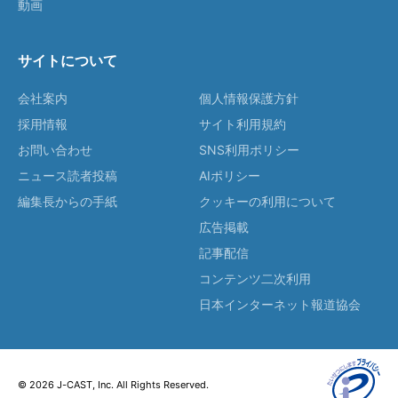
動画
サイトについて
会社案内
個人情報保護方針
採用情報
サイト利用規約
お問い合わせ
SNS利用ポリシー
ニュース読者投稿
AIポリシー
編集長からの手紙
クッキーの利用について
広告掲載
記事配信
コンテンツ二次利用
日本インターネット報道協会
© 2026 J-CAST, Inc. All Rights Reserved.