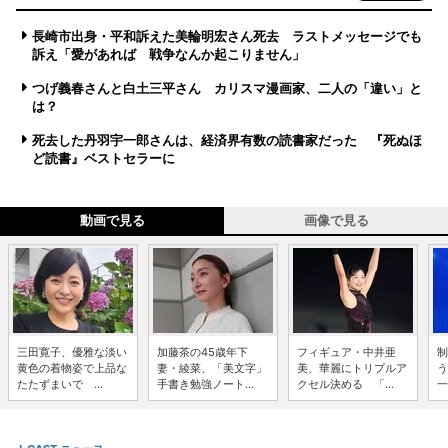
長崎市出身・平和訴えた美輪明宏さん死去 ラストメッセージでも
訴え「愛があれば 戦争なんか起こりません」
つげ義春さんと白土三平さん カリスマ漫画家、二人の「違い」と
は？
死去した丹羽宇一郎さんは、経済界有数の読書家だった 『死ぬほ
ど読書』ベストセラーに
動画で見る
画像で見る
三田寛子、優雅な淡い
加藤茶の45歳年下
フィギュア・中井亜
制
黄色の着物姿で上品な
妻・綾菜、「美文字」
美、華麗にトリプルア
う
たたずまいで ...
手書き勉強ノート...
クセル決める 「...
一