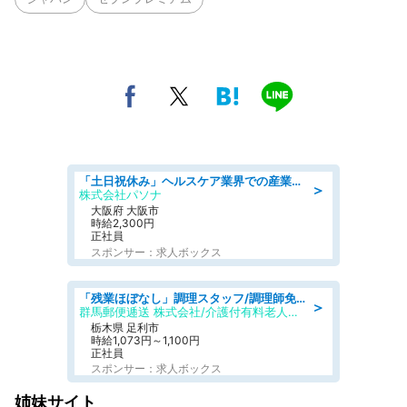
「土日祝休み」ヘルスケア業界での産業保健師業務/看護師/高時給/要資格:正看護師
＞
株式会社パソナ
大阪府 大阪市
時給2,300円
正社員
スポンサー：求人ボックス
「残業ほぼなし」調理スタッフ/調理師免許必須/正職員/日勤のみ/介護付き有料老人ホーム/社会保障完備
＞
群馬郵便逓送 株式会社/介護付有料老人ホーム ふる里
栃木県 足利市
時給1,073円～1,100円
正社員
スポンサー：求人ボックス
姉妹サイト