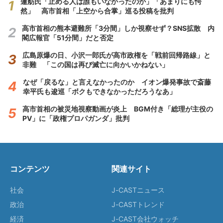
蓮舫氏「止める人は誰もいなかったのか」「あまりにも愕
然」 高市首相「上空から合掌」巡る投稿を批判
高市首相の熊本避難所「3分間」しか視察せず？SNS拡散 内
閣広報官「51分間」だと否定
広島原爆の日、小沢一郎氏が高市政権を「戦前回帰路線」と
非難 「この国は再び滅亡に向かいかねない」
なぜ「戻るな」と言えなかったのか イオン爆発事故で斎藤
幸平氏も逡巡「ボクもできなかっただろうなあ」
高市首相の被災地視察動画が炎上 BGM付き「総理が主役の
PV」に「政権プロパガンダ」批判
コンテンツ
関連サイト
社会
J-CASTニュース
政治
J-CASTトレンド
経済
J-CAST会社ウォッチ