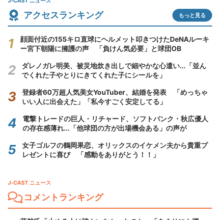
J-CAST ニュース
アクセスランキング
もっと見る
顔面付近の155キロ直球にヘルメット叩きつけたDeNAルーキ
ー宮下朝陽に擁護の声 「負けん気必要」と球団OB
ダレノガレ明美、被災地炊き出しで細やかな心遣い...「並ん
でくれた子やとりにきてくれた子にシールを」
登録者60万超人気美女YouTuber、結婚を発表 「めっちゃ
いい人に出会えた」「私今すごく安定してる」
電撃トレードの巨人・リチャード、ソフトバンク・秋広優人
の存在感薄れ...「他球団の方が出場機会ある」の声が
女子ゴルフの鶴岡果恋、オリックスのイケメン夫から貴重プ
レゼントに喜び 「感動をありがとう！！」
J-CAST ニュース
コメントランキング