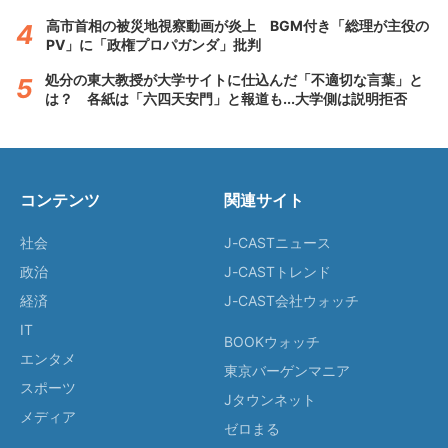
高市首相の被災地視察動画が炎上 BGM付き「総理が主役の
PV」に「政権プロパガンダ」批判
処分の東大教授が大学サイトに仕込んだ「不適切な言葉」と
は？ 各紙は「六四天安門」と報道も...大学側は説明拒否
コンテンツ
関連サイト
社会
J-CASTニュース
政治
J-CASTトレンド
経済
J-CAST会社ウォッチ
IT
BOOKウォッチ
エンタメ
東京バーゲンマニア
スポーツ
Jタウンネット
メディア
ゼロまる