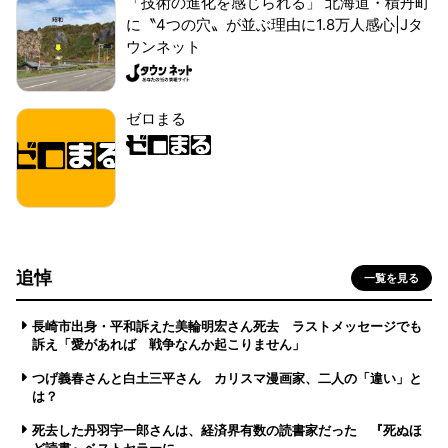
「技術の進化を感じられる」 北海道・積丹町
に〝4つの穴〟が並ぶ理由に1.8万人感心|Jタ
ウンネット
ゼロまる
追悼
一覧を見る
長崎市出身・平和訴えた美輪明宏さん死去 ラストメッセージでも
訴え「愛があれば 戦争なんか起こりません」
つげ義春さんと白土三平さん カリスマ漫画家、二人の「違い」と
は？
死去した丹羽宇一郎さんは、経済界有数の読書家だった 『死ぬほ