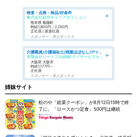
検査・点検・検品/好条件
＞
株式会社綜合キャリアオプション
熊本県 菊陽町
時給1,800円～2,250円
正社員 / 派遣社員
スポンサー：求人ボックス
介護職員/介護福祉士/残業ほぼなし/デイサービスの介護士/日勤のみ
＞
有限会社ハートフル緑橋/デイサービスセンター ハートフル東成
大阪府 大阪市
時給1,177円～
正社員
スポンサー：求人ボックス
姉妹サイト
松のや「総菜クーポン」が8月12日15時で終
了に。「ロースかつ定食」500円は継続