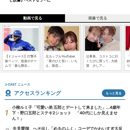
ど読書』ベストセラーに
動画で見る
画像で見る
【ドジャース】打撃不
元カップルYouTuber
辻希美、コストコに行
「
振ベッツ、低迷のチー
「夜のひと笑い」いち
くたびに買って...大絶
紗
ムで「最も懸念...
え、新恋...
賛 少しア...
リ
J-CAST ニュース
アクセスランキング
もっと見る
小柳ルミ子「可愛い弟 五郎とデートして来ました」...4歳年
下・野口五郎とステキ2ショット 「40代にしか見えませ
ん！」
生見愛瑠、へそ出し「めるのふく」コーデでかわいすぎ大反