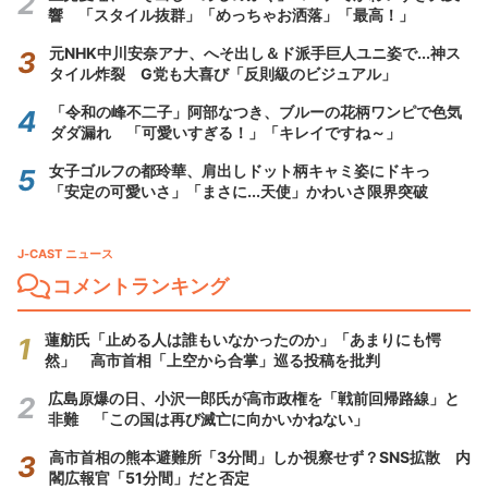
響 「スタイル抜群」「めっちゃお洒落」「最高！」
元NHK中川安奈アナ、へそ出し＆ド派手巨人ユニ姿で...神ス
タイル炸裂 G党も大喜び「反則級のビジュアル」
「令和の峰不二子」阿部なつき、ブルーの花柄ワンピで色気
ダダ漏れ 「可愛いすぎる！」「キレイですね～」
女子ゴルフの都玲華、肩出しドット柄キャミ姿にドキっ
「安定の可愛いさ」「まさに...天使」かわいさ限界突破
J-CAST ニュース
コメントランキング
蓮舫氏「止める人は誰もいなかったのか」「あまりにも愕
然」 高市首相「上空から合掌」巡る投稿を批判
広島原爆の日、小沢一郎氏が高市政権を「戦前回帰路線」と
非難 「この国は再び滅亡に向かいかねない」
高市首相の熊本避難所「3分間」しか視察せず？SNS拡散 内
閣広報官「51分間」だと否定