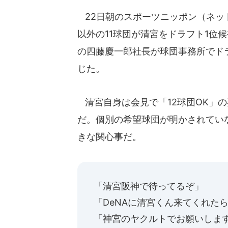
22日朝のスポーツニッポン（ネッ
以外の11球団が清宮をドラフト1位
の四藤慶一郎社長が球団事務所でド
じた。
清宮自身は会見で「12球団OK」
だ。個別の希望球団が明かされてい
きな関心事だ。
「清宮阪神で待ってるぞ」
「DeNAに清宮くん来てくれた
「神宮のヤクルトでお願いしま