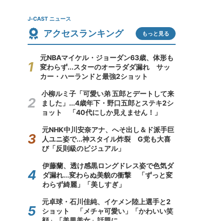
J-CAST ニュース
アクセスランキング
もっと見る
元NBAマイケル・ジョーダン63歳、体形も
変わらず...スターのオーラダダ漏れ サッ
カー・ハーランドと最強2ショット
小柳ルミ子「可愛い弟 五郎とデートして来
ました」...4歳年下・野口五郎とステキ2シ
ョット 「40代にしか見えません！」
元NHK中川安奈アナ、へそ出し＆ド派手巨
人ユニ姿で...神スタイル炸裂 G党も大喜
び「反則級のビジュアル」
伊藤蘭、透け感黒ロングドレス姿で色気ダ
ダ漏れ...変わらぬ美貌の衝撃 「ずっと変
わらず綺麗」「美しすぎ」
元卓球・石川佳純、イケメン陸上選手と2
ショット 「メチャ可愛い」「かわいい笑
顔」「美男美女」話題に