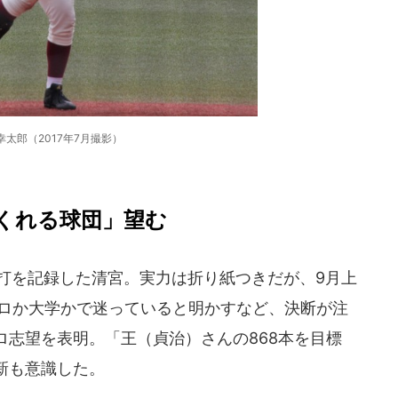
幸太郎（2017年7月撮影）
くれる球団」望む
塁打を記録した清宮。実力は折り紙つきだが、9月上
プロか大学かで迷っていると明かすなど、決断が注
ロ志望を表明。「王（貞治）さんの868本を目標
新も意識した。