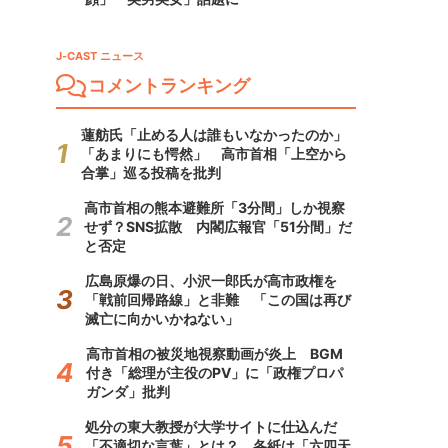
J-CAST ニュース
コメントランキング
蓮舫氏「止める人は誰もいなかったのか」
「あまりにも愕然」 高市首相「上空から
合掌」巡る投稿を批判
高市首相の熊本避難所「3分間」しか視察
せず？SNS拡散 内閣広報官「51分間」だ
と否定
広島原爆の日、小沢一郎氏が高市政権を
「戦前回帰路線」と非難 「この国は再び
滅亡に向かいかねない」
高市首相の被災地視察動画が炎上 BGM
付き「総理が主役のPV」に「政権プロパ
ガンダ」批判
処分の東大教授が大学サイトに仕込んだ
「不適切な言葉」とは？ 各紙は「六四天