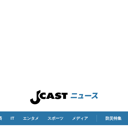
済
IT
エンタメ
スポーツ
メディア
防災特集