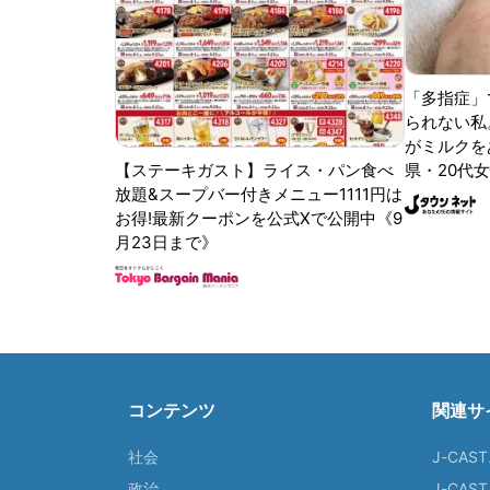
「多指症」
られない私
がミルクをあ
【ステーキガスト】ライス・パン食べ
県・20代女
放題&スープバー付きメニュー1111円は
お得!最新クーポンを公式Xで公開中《9
月23日まで》
コンテンツ
関連サ
社会
J-CAS
政治
J-CAS