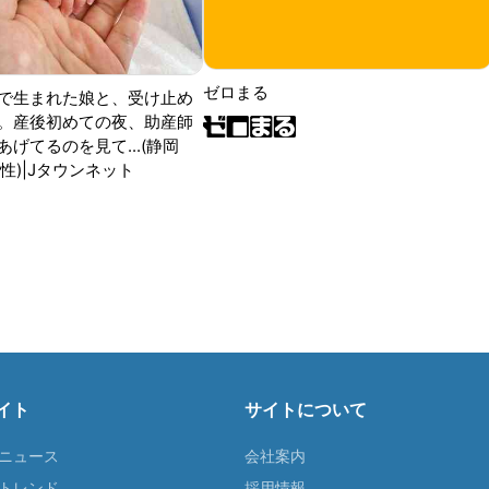
ゼロまる
で生まれた娘と、受け止め
。産後初めての夜、助産師
げてるのを見て...(静岡
性)|Jタウンネット
イト
サイトについて
Tニュース
会社案内
Tトレンド
採用情報