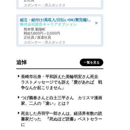
スポンサー：求人ボックス
組立・組付け/高収入/日払いOK/寮完備/交替制/20・30・40代活躍中
＞
株式会社綜合キャリアオプション
熊本県 菊陽町
時給1,600円～2,000円
正社員 / 派遣社員
スポンサー：求人ボックス
追悼
一覧を見る
長崎市出身・平和訴えた美輪明宏さん死去
ラストメッセージでも訴え「愛があれば 戦
争なんか起こりません」
つげ義春さんと白土三平さん カリスマ漫画
家、二人の「違い」とは？
死去した丹羽宇一郎さんは、経済界有数の読
書家だった 『死ぬほど読書』ベストセラー
に