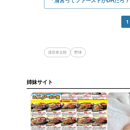
「清宮ってファーストかDHだろ？
1
清宮幸太郎
野球
姉妹サイト