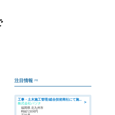
で
注目情報
PR
工事・土木施工管理/総合技術商社にて施工管理のお仕事/即日勤務可/車通勤可/工事・土木施工管理/生産・品質管理
＞
株式会社パソナ
福岡県 北九州市
時給1,506円
正社員