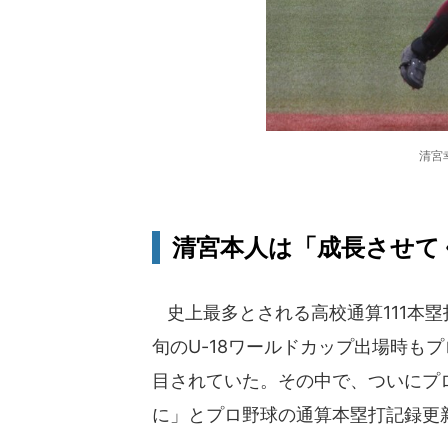
清宮
清宮本人は「成長させて
史上最多とされる高校通算111本
旬のU-18ワールドカップ出場時も
目されていた。その中で、ついにプ
に」とプロ野球の通算本塁打記録更