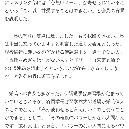
にレスリング部には「心無いメール」が寄せられているこ
とから「これ以上甘受することはできない」と会見の背景
を説明した。
「私の怒りは沸点に達しました。もう我慢できない。私
は本当に怒っています」と明言した通りの会見となった。
現役続行に迷いをのぞかせる伊調選手を「選手でない人」
「五輪をめざすはずがない人」と呼び、「（東京五輪で
の）5連覇を阻止するということが存在できるでしょう
か」と告発内容に苦言を呈した。
栄氏への言及も多かった。伊調選手は練習場が定まって
いないとされるが、谷岡学長は至学館大の道場が栄氏個人
のものでなく、「私が使わせると言えばいつでも使うこと
ができる」として、「その程度のパワーしかない人間なん
です、栄和人は」と発言。「パワーのない人間によるパワ