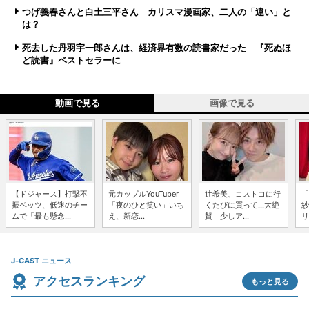
つげ義春さんと白土三平さん カリスマ漫画家、二人の「違い」と
は？
死去した丹羽宇一郎さんは、経済界有数の読書家だった 『死ぬほ
ど読書』ベストセラーに
動画で見る
画像で見る
【ドジャース】打撃不
元カップルYouTuber
辻希美、コストコに行
「
振ベッツ、低迷のチー
「夜のひと笑い」いち
くたびに買って...大絶
紗
ムで「最も懸念...
え、新恋...
賛 少しア...
リ
J-CAST ニュース
アクセスランキング
もっと見る