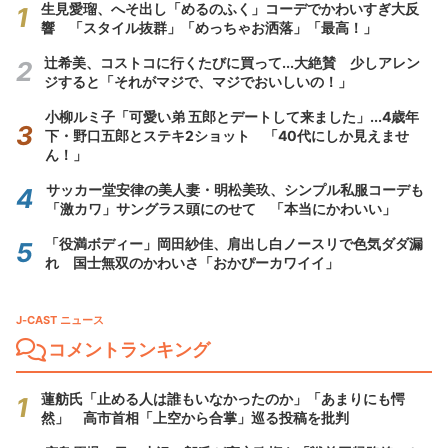
生見愛瑠、へそ出し「めるのふく」コーデでかわいすぎ大反
響 「スタイル抜群」「めっちゃお洒落」「最高！」
辻希美、コストコに行くたびに買って...大絶賛 少しアレン
ジすると「それがマジで、マジでおいしいの！」
小柳ルミ子「可愛い弟 五郎とデートして来ました」...4歳年
下・野口五郎とステキ2ショット 「40代にしか見えませ
ん！」
サッカー堂安律の美人妻・明松美玖、シンプル私服コーデも
「激カワ」サングラス頭にのせて 「本当にかわいい」
「役満ボディー」岡田紗佳、肩出し白ノースリで色気ダダ漏
れ 国士無双のかわいさ「おかぴーカワイイ」
J-CAST ニュース
コメントランキング
蓮舫氏「止める人は誰もいなかったのか」「あまりにも愕
然」 高市首相「上空から合掌」巡る投稿を批判