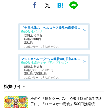
「土日祝休み」ヘルスケア業界の産業保健師/高時給/未経験OK/要資格:保健師、正看護師
＞
株式会社パソナ
福岡県 福岡市
時給2,300円
正社員
スポンサー：求人ボックス
マシンオペレーター/未経験OK/日払いOK/寮費無料/交替制/20・30・40代活躍中
＞
株式会社綜合キャリアオプション
新潟県 新潟市
時給1,300円～1,625円
正社員 / 派遣社員
スポンサー：求人ボックス
姉妹サイト
松のや「総菜クーポン」が8月12日15時で終
了に。「ロースかつ定食」500円は継続