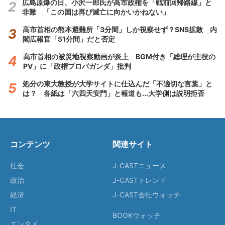
広島原爆の日、小沢一郎氏が高市政権を「戦前回帰路線」と
非難 「この国は再び滅亡に向かいかねない」
高市首相の熊本避難所「3分間」しか視察せず？SNS拡散 内
閣広報官「51分間」だと否定
高市首相の被災地視察動画が炎上 BGM付き「総理が主役の
PV」に「政権プロパガンダ」批判
処分の東大教授が大学サイトに仕込んだ「不適切な言葉」と
は？ 各紙は「六四天安門」と報道も...大学側は説明拒否
コンテンツ
関連サイト
社会
J-CASTニュース
政治
J-CASTトレンド
経済
J-CAST会社ウォッチ
IT
BOOKウォッチ
エンタメ