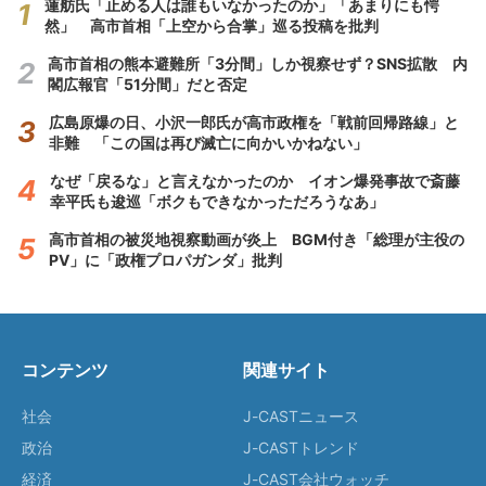
蓮舫氏「止める人は誰もいなかったのか」「あまりにも愕
然」 高市首相「上空から合掌」巡る投稿を批判
高市首相の熊本避難所「3分間」しか視察せず？SNS拡散 内
閣広報官「51分間」だと否定
広島原爆の日、小沢一郎氏が高市政権を「戦前回帰路線」と
非難 「この国は再び滅亡に向かいかねない」
なぜ「戻るな」と言えなかったのか イオン爆発事故で斎藤
幸平氏も逡巡「ボクもできなかっただろうなあ」
高市首相の被災地視察動画が炎上 BGM付き「総理が主役の
PV」に「政権プロパガンダ」批判
コンテンツ
関連サイト
社会
J-CASTニュース
政治
J-CASTトレンド
経済
J-CAST会社ウォッチ