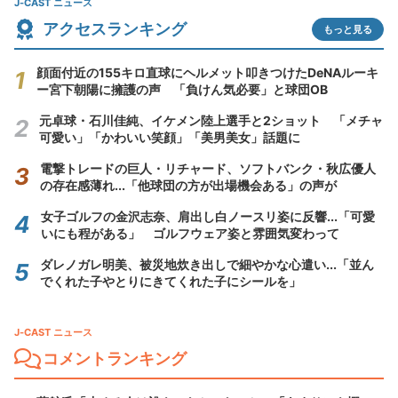
J-CAST ニュース
アクセスランキング
もっと見る
顔面付近の155キロ直球にヘルメット叩きつけたDeNAルーキ
ー宮下朝陽に擁護の声 「負けん気必要」と球団OB
元卓球・石川佳純、イケメン陸上選手と2ショット 「メチャ
可愛い」「かわいい笑顔」「美男美女」話題に
電撃トレードの巨人・リチャード、ソフトバンク・秋広優人
の存在感薄れ...「他球団の方が出場機会ある」の声が
女子ゴルフの金沢志奈、肩出し白ノースリ姿に反響...「可愛
いにも程がある」 ゴルフウェア姿と雰囲気変わって
ダレノガレ明美、被災地炊き出しで細やかな心遣い...「並ん
でくれた子やとりにきてくれた子にシールを」
J-CAST ニュース
コメントランキング