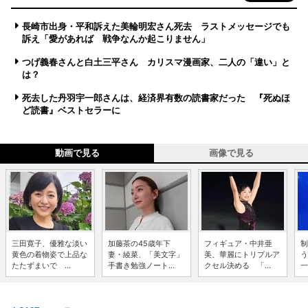
長崎市出身・平和訴えた美輪明宏さん死去 ラストメッセージでも
訴え「愛があれば 戦争なんか起こりません」
つげ義春さんと白土三平さん カリスマ漫画家、二人の「違い」と
は？
死去した丹羽宇一郎さんは、経済界有数の読書家だった 『死ぬほ
ど読書』ベストセラーに
動画で見る
画像で見る
三田寛子、優雅な淡い
加藤茶の45歳年下
フィギュア・中井亜
制
黄色の着物姿で上品な
妻・綾菜、「美文字」
美、華麗にトリプルア
う
たたずまいで ...
手書き勉強ノート...
クセル決める 「...
一