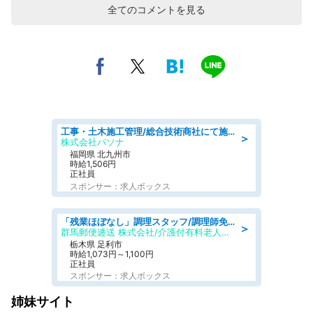
全てのコメントを見る
工事・土木施工管理/総合技術商社にて施工管理のお仕事/即日勤務可/車通勤可/工事・土木施工管理/生産・品質管理
＞
株式会社パソナ
福岡県 北九州市
時給1,506円
正社員
スポンサー：求人ボックス
「残業ほぼなし」調理スタッフ/調理師免許必須/正職員/日勤のみ/介護付き有料老人ホーム/社会保障完備
＞
群馬郵便逓送 株式会社/介護付有料老人ホーム ふる里
栃木県 足利市
時給1,073円～1,100円
正社員
スポンサー：求人ボックス
姉妹サイト