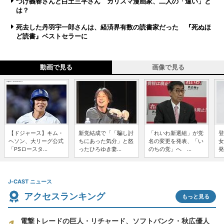
つげ義春さんと白土三平さん カリスマ漫画家、二人の「違い」と
は？
死去した丹羽宇一郎さんは、経済界有数の読書家だった 『死ぬほ
ど読書』ベストセラーに
動画で見る
画像で見る
【ドジャース】キム・
新党結成で「「騙し討
「れいわ新選組」が党
登
ヘソン、大リーグ公式
ちにあった気分」と怒
名の変更を発表、「い
女
「PSロースタ...
ったひろゆき妻...
のちの党」へ ...
発
J-CAST ニュース
アクセスランキング
もっと見る
電撃トレードの巨人・リチャード、ソフトバンク・秋広優人