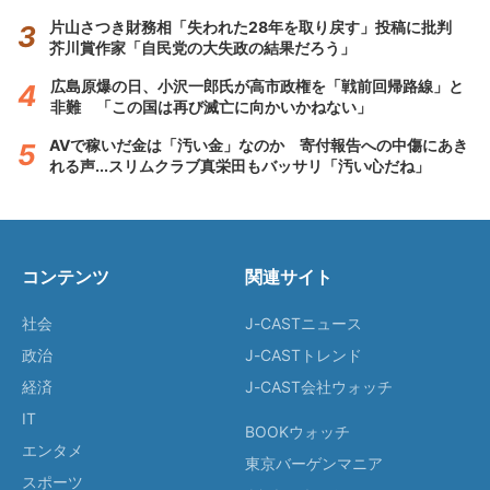
片山さつき財務相「失われた28年を取り戻す」投稿に批判
芥川賞作家「自民党の大失政の結果だろう」
広島原爆の日、小沢一郎氏が高市政権を「戦前回帰路線」と
非難 「この国は再び滅亡に向かいかねない」
AVで稼いだ金は「汚い金」なのか 寄付報告への中傷にあき
れる声...スリムクラブ真栄田もバッサリ「汚い心だね」
コンテンツ
関連サイト
社会
J-CASTニュース
政治
J-CASTトレンド
経済
J-CAST会社ウォッチ
IT
BOOKウォッチ
エンタメ
東京バーゲンマニア
スポーツ