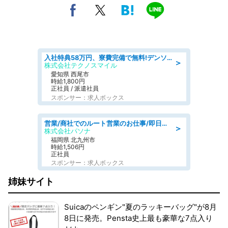
入社特典58万円、寮費完備で無料!デンソーで働こう!自動車工場で小型部品の検査業務 denso aichi
＞
株式会社テクノスマイル
愛知県 西尾市
時給1,800円
正社員 / 派遣社員
スポンサー：求人ボックス
営業/商社でのルート営業のお仕事/即日勤務可/車通勤可/営業
＞
株式会社パソナ
福岡県 北九州市
時給1,506円
正社員
スポンサー：求人ボックス
姉妹サイト
Suicaのペンギン"夏のラッキーバッグ"が8月
8日に発売。Pensta史上最も豪華な7点入り