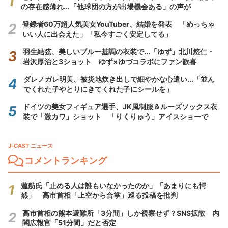
の存在感薄れ...「他球団の方が出場機会ある」の声が
登録者60万超人気美女YouTuber、結婚を発表 「めっちゃ
いい人に出会えた」「私今すごく安定してる」
羽生結弦、美しいブルー基調の衣装で...「ゆず」北川悠仁・
岩沢厚治と3ショット ゆず×ゆづコラボにファン歓喜
ダレノガレ明美、被災地炊き出しで細やかな心遣い...「並ん
でくれた子やとりにきてくれた子にシールを」
ドイツの美女フィギュア選手、JK風制服＆ルーズソックス衣
装で「激カワ」ショット 「りくりゅう」アイスショーで
J-CAST ニュース
コメントランキング
蓮舫氏「止める人は誰もいなかったのか」「あまりにも愕
然」 高市首相「上空から合掌」巡る投稿を批判
高市首相の熊本避難所「3分間」しか視察せず？SNS拡散 内
閣広報官「51分間」だと否定