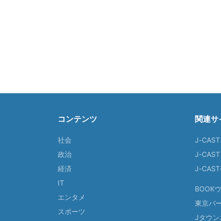
コンテンツ
関連サ
社会
J-CAS
政治
J-CAS
経済
J-CA
IT
BOOK
エンタメ
東京バ
スポーツ
Jタウン