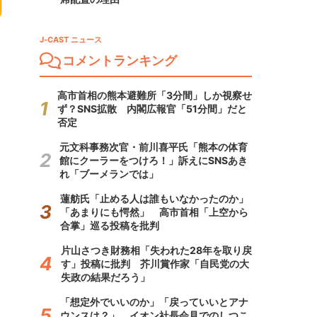
J-CAST ニュース
コメントランキング
高市首相の熊本避難所「3分間」しか視察せ
ず？SNS拡散 内閣広報官「51分間」だと
否定
元文科事務次官・前川喜平氏「熊本の体育
館にクーラーをつけろ！」訴えにSNSあき
れ「ブーメランでは」
蓮舫氏「止める人は誰もいなかったのか」
「あまりにも愕然」 高市首相「上空から
合掌」巡る投稿を批判
片山さつき財務相「失われた28年を取り戻
す」投稿に批判 芥川賞作家「自民党の大
失政の結果だろう」
「想定外でいいのか」「戻っていいとアナ
ウンスは？」 イオン社長会見でのしつこ