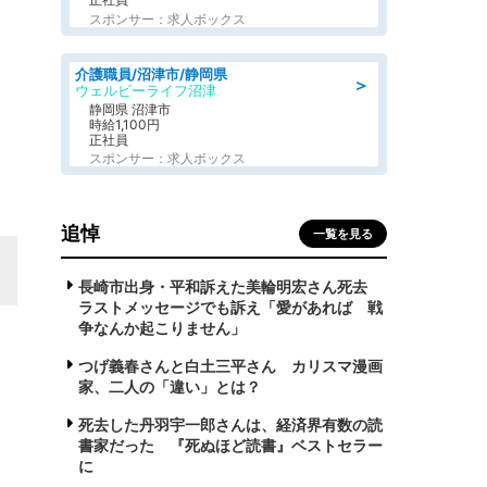
スポンサー：求人ボックス
介護職員/沼津市/静岡県
＞
ウェルビーライフ沼津
静岡県 沼津市
時給1,100円
正社員
スポンサー：求人ボックス
追悼
一覧を見る
長崎市出身・平和訴えた美輪明宏さん死去
ラストメッセージでも訴え「愛があれば 戦
争なんか起こりません」
つげ義春さんと白土三平さん カリスマ漫画
家、二人の「違い」とは？
死去した丹羽宇一郎さんは、経済界有数の読
書家だった 『死ぬほど読書』ベストセラー
に