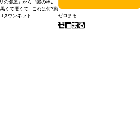
リの部屋」から〝謎の棒〟
黒くて硬くて...これは何?動
|Jタウンネット
ゼロまる