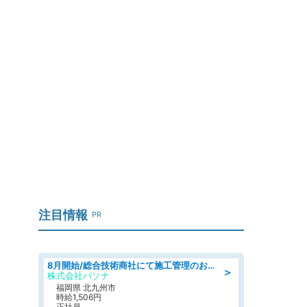
注目情報
PR
8月開始/総合技術商社にて施工管理のお仕事/即日勤務可/車通勤可/工事・土木施工管理/生産・品質管理
＞
株式会社パソナ
福岡県 北九州市
時給1,506円
正社員