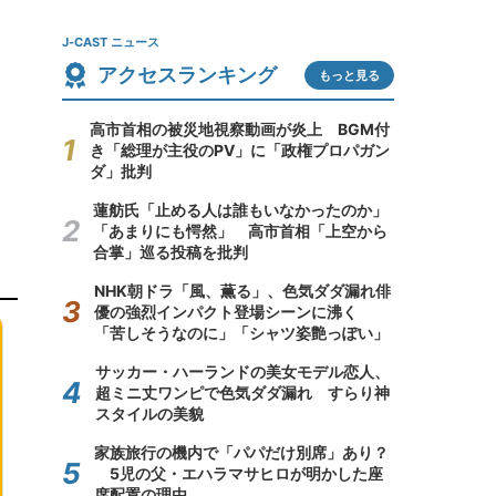
J-CAST ニュース
アクセスランキング
もっと見る
高市首相の被災地視察動画が炎上 BGM付
き「総理が主役のPV」に「政権プロパガン
ダ」批判
蓮舫氏「止める人は誰もいなかったのか」
「あまりにも愕然」 高市首相「上空から
合掌」巡る投稿を批判
NHK朝ドラ「風、薫る」、色気ダダ漏れ俳
優の強烈インパクト登場シーンに沸く
「苦しそうなのに」「シャツ姿艶っぽい」
サッカー・ハーランドの美女モデル恋人、
超ミニ丈ワンピで色気ダダ漏れ すらり神
スタイルの美貌
家族旅行の機内で「パパだけ別席」あり？
5児の父・エハラマサヒロが明かした座
席配置の理由