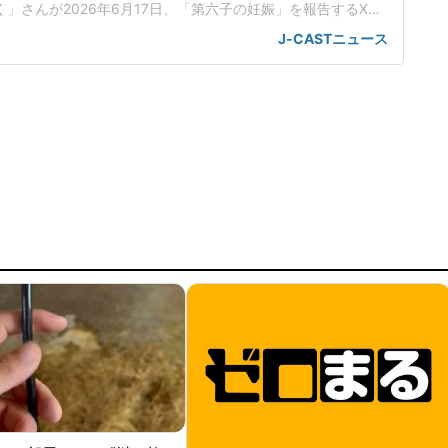
く」さんが2026年6月17日、「第六子の妊娠」を報告するXを
ている。「妊娠6ヶ月に入り体調も落ち着いたのでご報告させ
J-CASTニュース
アイドル☆パラレルパレードは、