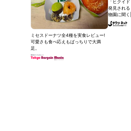
「ヒクイド
発見される 
物園に聞く
ミセスドーナツ全4種を実食レビュー!
可愛さも食べ応えもばっちりで大満
足。