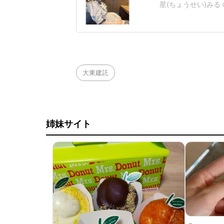
星(ちょうせい)みる
投稿し、波紋を広げ
て頂きます」異世界
大東建託
姉妹サイト