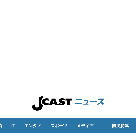
済
IT
エンタメ
スポーツ
メディア
防災特集