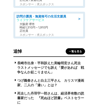
スポンサー：求人ボックス
訪問介護員・無資格可の生活支援員
＞
ライフケアサービス
大阪府 堺市
時給1,310円～1,910円
正社員
スポンサー：求人ボックス
追悼
一覧を見る
長崎市出身・平和訴えた美輪明宏さん死去
ラストメッセージでも訴え「愛があれば 戦
争なんか起こりません」
つげ義春さんと白土三平さん カリスマ漫画
家、二人の「違い」とは？
死去した丹羽宇一郎さんは、経済界有数の読
書家だった 『死ぬほど読書』ベストセラー
に