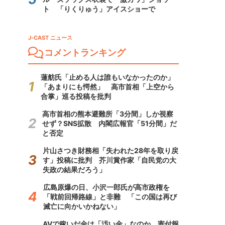
ト 「りくりゅう」アイスショーで
J-CAST ニュース
コメントランキング
蓮舫氏「止める人は誰もいなかったのか」
「あまりにも愕然」 高市首相「上空から
合掌」巡る投稿を批判
高市首相の熊本避難所「3分間」しか視察
せず？SNS拡散 内閣広報官「51分間」だ
と否定
片山さつき財務相「失われた28年を取り戻
す」投稿に批判 芥川賞作家「自民党の大
失政の結果だろう」
広島原爆の日、小沢一郎氏が高市政権を
「戦前回帰路線」と非難 「この国は再び
滅亡に向かいかねない」
AVで稼いだ金は「汚い金」なのか 寄付報