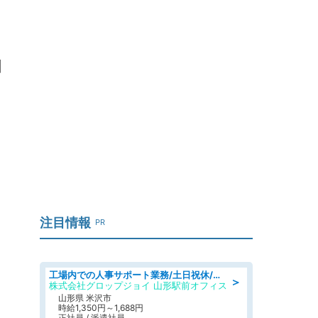
当
注目情報
PR
工場内での人事サポート業務/土日祝休/簡単/未経験歓迎/交通費支給/社員登用実績
＞
株式会社グロップジョイ 山形駅前オフィス
山形県 米沢市
時給1,350円～1,688円
正社員 / 派遣社員