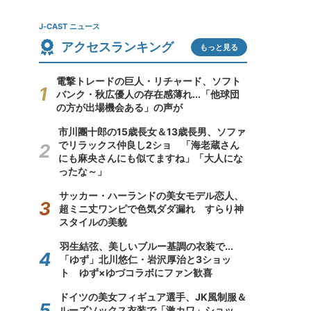
J-CAST ニュース
アクセスランキング
もっと見る
電撃トレードの巨人・リチャード、ソフト
バンク・秋広優人の存在感薄れ...「他球団
の方が出場機会ある」の声が
市川團十郎の15歳長女＆13歳長男、ソファ
でリラックス仲良し2ショ 「海老蔵さん
にも麻央さんにも似てますね」「大人にな
ったな～」
サッカー・ハーランドの美女モデル恋人、
超ミニ丈ワンピで色気ダダ漏れ すらり神
スタイルの美貌
羽生結弦、美しいブルー基調の衣装で...
「ゆず」北川悠仁・岩沢厚治と3ショッ
ト ゆず×ゆづコラボにファン歓喜
ドイツの美女フィギュア選手、JK風制服＆
ルーズソックス衣装で「激カワ」ショッ