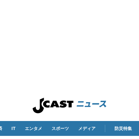
済
IT
エンタメ
スポーツ
メディア
防災特集