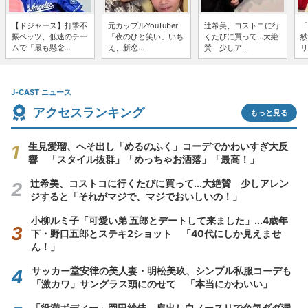
【ドジャース】打撃不
元カップルYouTuber
辻希美、コストコに行
「
振ベッツ、低迷のチー
「夜のひと笑い」いち
くたびに買って...大絶
紗
ムで「最も懸念...
え、新恋...
賛 少しア...
リ
J-CAST ニュース
アクセスランキング
もっと見る
生見愛瑠、へそ出し「めるのふく」コーデでかわいすぎ大反
響 「スタイル抜群」「めっちゃお洒落」「最高！」
辻希美、コストコに行くたびに買って...大絶賛 少しアレン
ジすると「それがマジで、マジでおいしいの！」
小柳ルミ子「可愛い弟 五郎とデートして来ました」...4歳年
下・野口五郎とステキ2ショット 「40代にしか見えませ
ん！」
サッカー堂安律の美人妻・明松美玖、シンプル私服コーデも
「激カワ」サングラス頭にのせて 「本当にかわいい」
「役満ボディー」岡田紗佳、肩出し白ノースリで色気ダダ漏