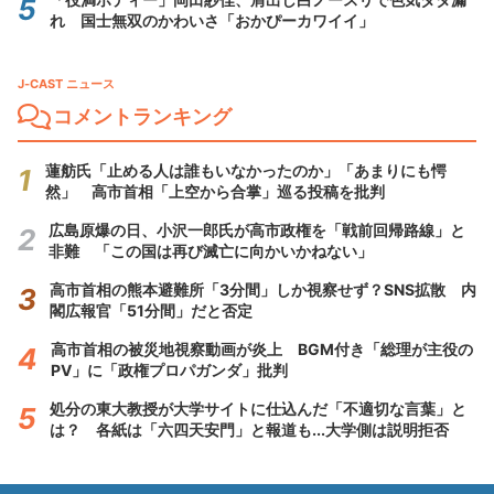
れ 国士無双のかわいさ「おかぴーカワイイ」
J-CAST ニュース
コメントランキング
蓮舫氏「止める人は誰もいなかったのか」「あまりにも愕
然」 高市首相「上空から合掌」巡る投稿を批判
広島原爆の日、小沢一郎氏が高市政権を「戦前回帰路線」と
非難 「この国は再び滅亡に向かいかねない」
高市首相の熊本避難所「3分間」しか視察せず？SNS拡散 内
閣広報官「51分間」だと否定
高市首相の被災地視察動画が炎上 BGM付き「総理が主役の
PV」に「政権プロパガンダ」批判
処分の東大教授が大学サイトに仕込んだ「不適切な言葉」と
は？ 各紙は「六四天安門」と報道も...大学側は説明拒否