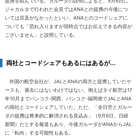
提携を結んでいる。ガルーダの説明によると、9月6日に
ジャカルタで行われた会見ではANAとの提携の今後につ
いては言及がなかったといい、ANAとのコードシェアに
ついても「恐れ入りますが現時点ではお伝えできる内容が
ございません」と説明している。
両社とコードシェアもあるにはあるが...
外国の航空会社が、JALとANAの両方と提携していたケ
ースも、過去にはないわけではない。例えばタイ航空は17
年10月までバンコク-関西、バンコク-福岡便でJALとANA
の両社とコードシェアしていた。ただ、「全日空とガルー
ダの提携は将来的に解消される見込み」（9月6日、日経
新聞）だとする報道もあり、今後ガルーダがANAからJAL
に「転向」する可能性もある。