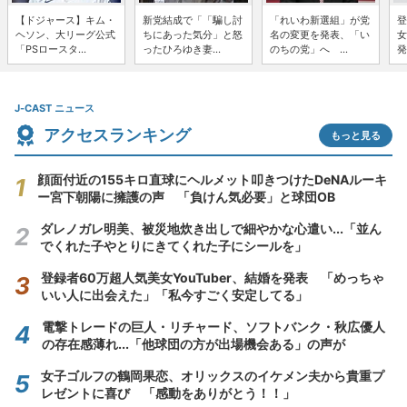
【ドジャース】キム・
新党結成で「「騙し討
「れいわ新選組」が党
登
ヘソン、大リーグ公式
ちにあった気分」と怒
名の変更を発表、「い
女
「PSロースタ...
ったひろゆき妻...
のちの党」へ ...
発
J-CAST ニュース
アクセスランキング
もっと見る
顔面付近の155キロ直球にヘルメット叩きつけたDeNAルーキ
ー宮下朝陽に擁護の声 「負けん気必要」と球団OB
ダレノガレ明美、被災地炊き出しで細やかな心遣い...「並ん
でくれた子やとりにきてくれた子にシールを」
登録者60万超人気美女YouTuber、結婚を発表 「めっちゃ
いい人に出会えた」「私今すごく安定してる」
電撃トレードの巨人・リチャード、ソフトバンク・秋広優人
の存在感薄れ...「他球団の方が出場機会ある」の声が
女子ゴルフの鶴岡果恋、オリックスのイケメン夫から貴重プ
レゼントに喜び 「感動をありがとう！！」