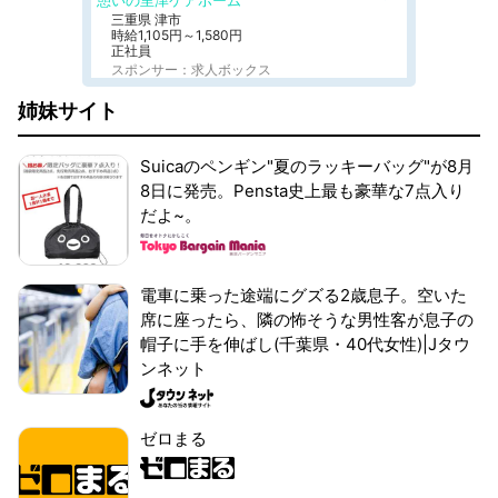
憩いの里津ケアホーム
三重県 津市
時給1,105円～1,580円
正社員
スポンサー：求人ボックス
姉妹サイト
Suicaのペンギン"夏のラッキーバッグ"が8月
8日に発売。Pensta史上最も豪華な7点入り
だよ~。
電車に乗った途端にグズる2歳息子。空いた
席に座ったら、隣の怖そうな男性客が息子の
帽子に手を伸ばし(千葉県・40代女性)|Jタウ
ンネット
ゼロまる