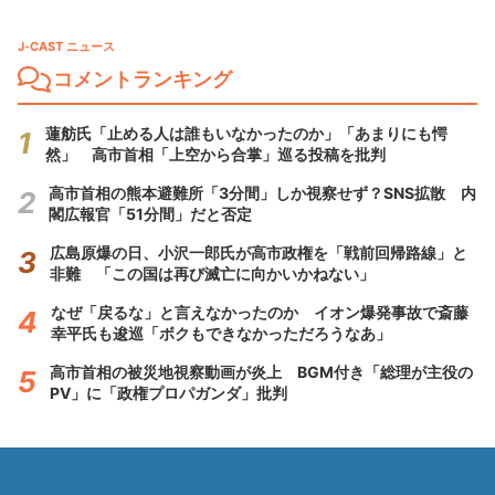
J-CAST ニュース
コメントランキング
蓮舫氏「止める人は誰もいなかったのか」「あまりにも愕
然」 高市首相「上空から合掌」巡る投稿を批判
高市首相の熊本避難所「3分間」しか視察せず？SNS拡散 内
閣広報官「51分間」だと否定
広島原爆の日、小沢一郎氏が高市政権を「戦前回帰路線」と
非難 「この国は再び滅亡に向かいかねない」
なぜ「戻るな」と言えなかったのか イオン爆発事故で斎藤
幸平氏も逡巡「ボクもできなかっただろうなあ」
高市首相の被災地視察動画が炎上 BGM付き「総理が主役の
PV」に「政権プロパガンダ」批判