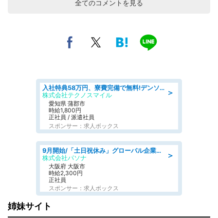
全てのコメントを見る
入社特典58万円、寮費完備で無料!デンソーで働こう!自動車工場で小型部品の検査業務 denso aichi
＞
株式会社テクノスマイル
愛知県 蒲郡市
時給1,800円
正社員 / 派遣社員
スポンサー：求人ボックス
9月開始/「土日祝休み」グローバル企業での産業保健のお仕事/保健師/高時給/残業なし/服装自由
＞
株式会社パソナ
大阪府 大阪市
時給2,300円
正社員
スポンサー：求人ボックス
姉妹サイト