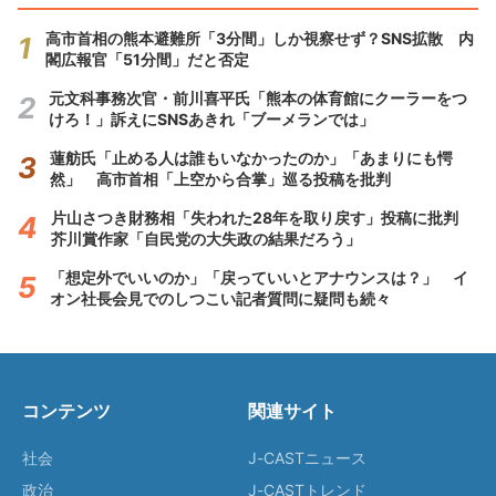
高市首相の熊本避難所「3分間」しか視察せず？SNS拡散 内
閣広報官「51分間」だと否定
元文科事務次官・前川喜平氏「熊本の体育館にクーラーをつ
けろ！」訴えにSNSあきれ「ブーメランでは」
蓮舫氏「止める人は誰もいなかったのか」「あまりにも愕
然」 高市首相「上空から合掌」巡る投稿を批判
片山さつき財務相「失われた28年を取り戻す」投稿に批判
芥川賞作家「自民党の大失政の結果だろう」
「想定外でいいのか」「戻っていいとアナウンスは？」 イ
オン社長会見でのしつこい記者質問に疑問も続々
コンテンツ
関連サイト
社会
J-CASTニュース
政治
J-CASTトレンド