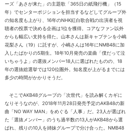
ーズ「あさが来た」の主題歌「365日の紙飛行機」（15
年）でセンターポジションを担当するなどしてグループ外
の知名度も上がり、16年のNHK紅白歌合戦の出演者を視
聴者の投票で決める企画は1位を獲得。コアなファン以外
からも幅広い支持を得た。山本さんは新キャプテンを小嶋
花梨さん（19）に託すが、小嶋さんは16年にNMB48に加
入したばかりの5期生。18年10月発売の楽曲「僕だって泣
いちゃうよ」の選抜メンバー18人に選ばれたものの、18
年の選抜総選挙では120位圏外。知名度が上がるまでには
多少の時間がかかりそうだ。
そこでAKB48グループの「次世代」を読み解くカギに
なりそうなのが、2018年11月28日発売予定のAKB48の新
曲「NO WAY MAN」をめぐる「人事」だ。23人が選ばれ
た「選抜メンバー」のうち過半数の13人がAKB48から選
ばれ、残りの10人を姉妹グループで分け合った。NMB48