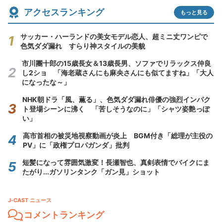
アクセスランキング
もっと見る
サッカー・ハーランドの美女モデル恋人、超ミニ丈ワンピで
色気ダダ漏れ すらり神スタイルの美貌
市川團十郎の15歳長女＆13歳長男、ソファでリラックス仲良
し2ショ 「海老蔵さんにも麻央さんにも似てますね」「大人
になったな～」
NHK朝ドラ「風、薫る」、色気ダダ漏れ俳優の強烈インパク
ト登場シーンに沸く 「苦しそうなのに」「シャツ姿艶っぽ
い」
高市首相の被災地視察動画が炎上 BGM付き「総理が主役の
PV」に「政権プロパガンダ」批判
短髪になって雰囲気激変！長瀬智也、真剣表情でバイクにま
たがり...ガソリンタンク「ガン見」ショット
J-CAST ニュース
コメントランキング