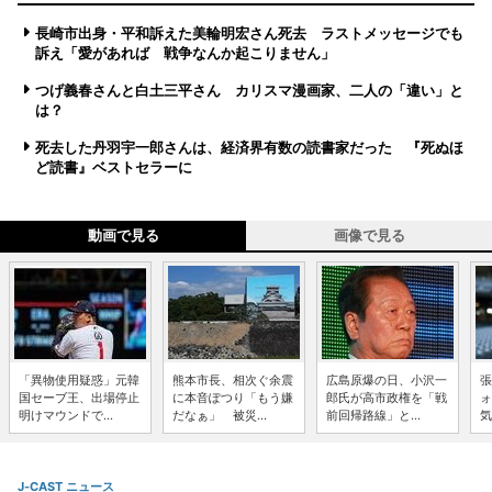
長崎市出身・平和訴えた美輪明宏さん死去 ラストメッセージでも
訴え「愛があれば 戦争なんか起こりません」
つげ義春さんと白土三平さん カリスマ漫画家、二人の「違い」と
は？
死去した丹羽宇一郎さんは、経済界有数の読書家だった 『死ぬほ
ど読書』ベストセラーに
動画で見る
画像で見る
「異物使用疑惑」元韓
熊本市長、相次ぐ余震
広島原爆の日、小沢一
張
国セーブ王、出場停止
に本音ぽつり「もう嫌
郎氏が高市政権を「戦
ォ
明けマウンドで...
だなぁ」 被災...
前回帰路線」と...
気
J-CAST ニュース