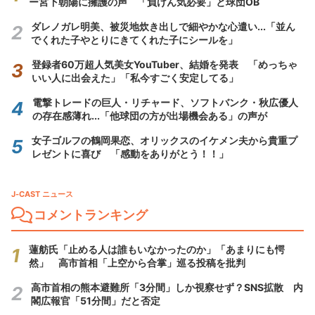
ー宮下朝陽に擁護の声 「負けん気必要」と球団OB
ダレノガレ明美、被災地炊き出しで細やかな心遣い...「並ん
でくれた子やとりにきてくれた子にシールを」
登録者60万超人気美女YouTuber、結婚を発表 「めっちゃ
いい人に出会えた」「私今すごく安定してる」
電撃トレードの巨人・リチャード、ソフトバンク・秋広優人
の存在感薄れ...「他球団の方が出場機会ある」の声が
女子ゴルフの鶴岡果恋、オリックスのイケメン夫から貴重プ
レゼントに喜び 「感動をありがとう！！」
J-CAST ニュース
コメントランキング
蓮舫氏「止める人は誰もいなかったのか」「あまりにも愕
然」 高市首相「上空から合掌」巡る投稿を批判
高市首相の熊本避難所「3分間」しか視察せず？SNS拡散 内
閣広報官「51分間」だと否定