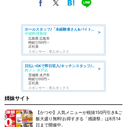
ホールスタッフ/「未経験者さん&バイトデビューも大歓迎」残業ほぼなし×1日3時間〜勤務OK!フォロー体制も充実/広島県/広島市南区
＞
中国料理敦煌
広島県 広島市
時給1,150円～
正社員
スポンサー：求人ボックス
日払いOKで即日収入/キッチンスタッフ/「原付免許必須」デリバリー業務など、自己成長可能な幅広い仕事に挑戦!髪型自由&ピアス・ネイルOK/茨城県/水戸市
＞
肉メシ 水戸店
茨城県 水戸市
時給1,100円～
正社員
スポンサー：求人ボックス
姉妹サイト
【かつや】人気メニューが税抜150円引き&ご
飯大盛り無料!お得すぎる「感謝祭」は8月14
日まで開催中。