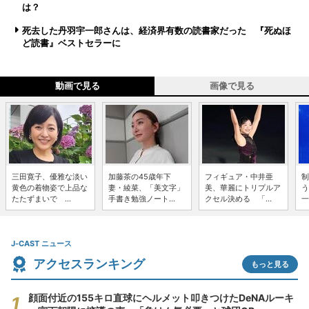
は？
死去した丹羽宇一郎さんは、経済界有数の読書家だった 『死ぬほ
ど読書』ベストセラーに
動画で見る
画像で見る
三田寛子、優雅な淡い
加藤茶の45歳年下
フィギュア・中井亜
制
黄色の着物姿で上品な
妻・綾菜、「美文字」
美、華麗にトリプルア
う
たたずまいで ...
手書き勉強ノート...
クセル決める 「...
一
J-CAST ニュース
アクセスランキング
もっと見る
顔面付近の155キロ直球にヘルメット叩きつけたDeNAルーキ