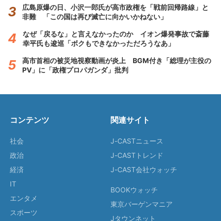
広島原爆の日、小沢一郎氏が高市政権を「戦前回帰路線」と
非難 「この国は再び滅亡に向かいかねない」
なぜ「戻るな」と言えなかったのか イオン爆発事故で斎藤
幸平氏も逡巡「ボクもできなかっただろうなあ」
高市首相の被災地視察動画が炎上 BGM付き「総理が主役の
PV」に「政権プロパガンダ」批判
コンテンツ
関連サイト
社会
J-CASTニュース
政治
J-CASTトレンド
経済
J-CAST会社ウォッチ
IT
BOOKウォッチ
エンタメ
東京バーゲンマニア
スポーツ
Jタウンネット