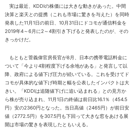
実は最近、KDDIの株価には大きな動きがあった。中間
決算と楽天との提携（これも市場に驚きを与えた）を同時
発表した11月1日の前日、10月31日にドコモが通信料金を
2019年4～6月に2～4割引き下げると発表したのが、その
きっかけだ。
もともと菅義偉官房長官が8月、日本の携帯電話料金に
ついて「今より4割程度下げる余地がある」と発言して以
降、政府による値下げ圧力が続いている。これを受けてド
コモが具体的な値下げ時期と幅を公表したインパクトは大
きい。「KDDIは追随値下げに追い込まれる」との見方か
ら株が売り込まれ、11月1日の終値は前日比16.1％（454.5
円）安の2360円となった。当日高値（2465円）が前日安
値（2772.5円）を307.5円も下回って大きな窓をあける展
開は市場の驚きを表現したともいえる。