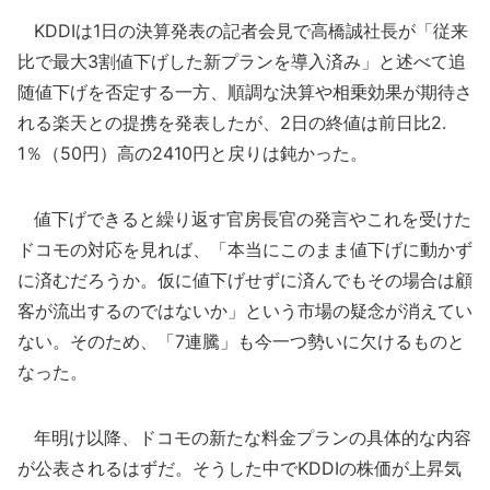
KDDIは1日の決算発表の記者会見で高橋誠社長が「従来
比で最大3割値下げした新プランを導入済み」と述べて追
随値下げを否定する一方、順調な決算や相乗効果が期待さ
れる楽天との提携を発表したが、2日の終値は前日比2.
1％（50円）高の2410円と戻りは鈍かった。
値下げできると繰り返す官房長官の発言やこれを受けた
ドコモの対応を見れば、「本当にこのまま値下げに動かず
に済むだろうか。仮に値下げせずに済んでもその場合は顧
客が流出するのではないか」という市場の疑念が消えてい
ない。そのため、「7連騰」も今一つ勢いに欠けるものと
なった。
年明け以降、ドコモの新たな料金プランの具体的な内容
が公表されるはずだ。そうした中でKDDIの株価が上昇気