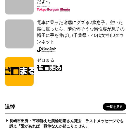
だよ~。
電車に乗った途端にグズる2歳息子。空いた
席に座ったら、隣の怖そうな男性客が息子の
帽子に手を伸ばし(千葉県・40代女性)|Jタウ
ンネット
ゼロまる
追悼
一覧を見る
長崎市出身・平和訴えた美輪明宏さん死去 ラストメッセージでも
訴え「愛があれば 戦争なんか起こりません」