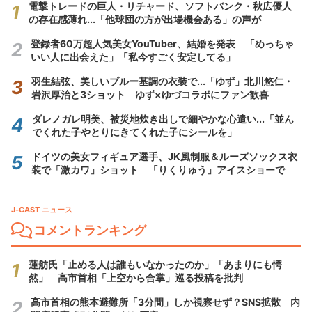
電撃トレードの巨人・リチャード、ソフトバンク・秋広優人
の存在感薄れ...「他球団の方が出場機会ある」の声が
登録者60万超人気美女YouTuber、結婚を発表 「めっちゃ
いい人に出会えた」「私今すごく安定してる」
羽生結弦、美しいブルー基調の衣装で...「ゆず」北川悠仁・
岩沢厚治と3ショット ゆず×ゆづコラボにファン歓喜
ダレノガレ明美、被災地炊き出しで細やかな心遣い...「並ん
でくれた子やとりにきてくれた子にシールを」
ドイツの美女フィギュア選手、JK風制服＆ルーズソックス衣
装で「激カワ」ショット 「りくりゅう」アイスショーで
J-CAST ニュース
コメントランキング
蓮舫氏「止める人は誰もいなかったのか」「あまりにも愕
然」 高市首相「上空から合掌」巡る投稿を批判
高市首相の熊本避難所「3分間」しか視察せず？SNS拡散 内