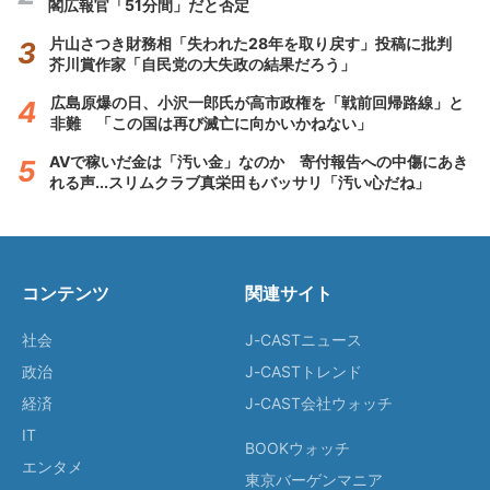
閣広報官「51分間」だと否定
片山さつき財務相「失われた28年を取り戻す」投稿に批判
芥川賞作家「自民党の大失政の結果だろう」
広島原爆の日、小沢一郎氏が高市政権を「戦前回帰路線」と
非難 「この国は再び滅亡に向かいかねない」
AVで稼いだ金は「汚い金」なのか 寄付報告への中傷にあき
れる声...スリムクラブ真栄田もバッサリ「汚い心だね」
コンテンツ
関連サイト
社会
J-CASTニュース
政治
J-CASTトレンド
経済
J-CAST会社ウォッチ
IT
BOOKウォッチ
エンタメ
東京バーゲンマニア