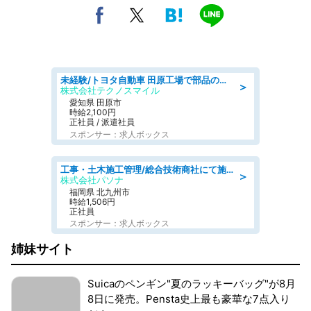
未経験/トヨタ自動車 田原工場で部品の運搬作業/tutumi
＞
株式会社テクノスマイル
愛知県 田原市
時給2,100円
正社員 / 派遣社員
スポンサー：求人ボックス
工事・土木施工管理/総合技術商社にて施工管理のお仕事/即日勤務可/車通勤可/工事・土木施工管理/生産・品質管理
＞
株式会社パソナ
福岡県 北九州市
時給1,506円
正社員
スポンサー：求人ボックス
姉妹サイト
Suicaのペンギン"夏のラッキーバッグ"が8月
8日に発売。Pensta史上最も豪華な7点入り