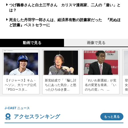
つげ義春さんと白土三平さん カリスマ漫画家、二人の「違い」と
は？
死去した丹羽宇一郎さんは、経済界有数の読書家だった 『死ぬほ
ど読書』ベストセラーに
動画で見る
画像で見る
【ドジャース】キム・
新党結成で「「騙し討
「れいわ新選組」が党
登
ヘソン、大リーグ公式
ちにあった気分」と怒
名の変更を発表、「い
女
「PSロースタ...
ったひろゆき妻...
のちの党」へ ...
発
J-CAST ニュース
アクセスランキング
もっと見る