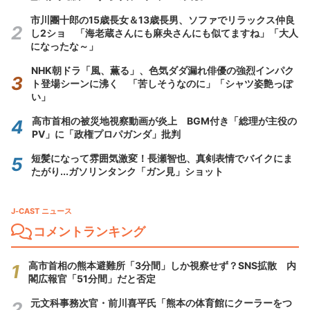
市川團十郎の15歳長女＆13歳長男、ソファでリラックス仲良
し2ショ 「海老蔵さんにも麻央さんにも似てますね」「大人
になったな～」
NHK朝ドラ「風、薫る」、色気ダダ漏れ俳優の強烈インパク
ト登場シーンに沸く 「苦しそうなのに」「シャツ姿艶っぽ
い」
高市首相の被災地視察動画が炎上 BGM付き「総理が主役の
PV」に「政権プロパガンダ」批判
短髪になって雰囲気激変！長瀬智也、真剣表情でバイクにま
たがり...ガソリンタンク「ガン見」ショット
J-CAST ニュース
コメントランキング
高市首相の熊本避難所「3分間」しか視察せず？SNS拡散 内
閣広報官「51分間」だと否定
元文科事務次官・前川喜平氏「熊本の体育館にクーラーをつ