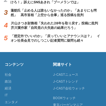
けろ！」訴えにSNSあきれ「ブーメランでは」
蓮舫氏「止める人は誰もいなかったのか」「あまりにも愕
然」 高市首相「上空から合掌」巡る投稿を批判
片山さつき財務相「失われた28年を取り戻す」投稿に批判
芥川賞作家「自民党の大失政の結果だろう」
「想定外でいいのか」「戻っていいとアナウンスは？」 イ
オン社長会見でのしつこい記者質問に疑問も続々
コンテンツ
関連サイト
社会
J-CASTニュース
政治
J-CASTトレンド
経済
J-CAST会社ウォッチ
IT
BOOKウォッチ
エンタメ
東京バーゲンマニア