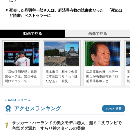
は？
死去した丹羽宇一郎さんは、経済界有数の読書家だった 『死ぬほ
ど読書』ベストセラーに
動画で見る
画像で見る
「異物使用疑惑」元韓
熊本市長、相次ぐ余震
広島原爆の日、小沢一
張
国セーブ王、出場停止
に本音ぽつり「もう嫌
郎氏が高市政権を「戦
ォ
明けマウンドで...
だなぁ」 被災...
前回帰路線」と...
気
J-CAST ニュース
アクセスランキング
もっと見る
サッカー・ハーランドの美女モデル恋人、超ミニ丈ワンピで
色気ダダ漏れ すらり神スタイルの美貌