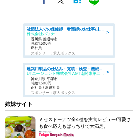
社団法人での保健師・看護師のお仕事/未経験OK/要資格:普通免許、保健師、正看護師
＞
株式会社パソナ
香川県 善通寺市
時給1,500円
正社員
スポンサー：求人ボックス
建築用製品の仕込み・充填・検査・機械操作/寮完備/日払い/工場・製造
＞
UTエージェント株式会社AGT南関東第二CU
神奈川県 平塚市
時給1,500円
正社員 / 派遣社員
スポンサー：求人ボックス
姉妹サイト
ミセスドーナツ全4種を実食レビュー!可愛さ
も食べ応えもばっちりで大満足。