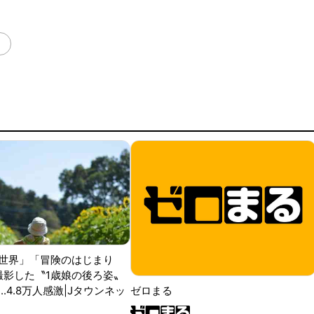
ト
世界」「冒険のはじまり
が撮影した〝1歳娘の後ろ姿〟
ゼロまる
..4.8万人感激|Jタウンネッ