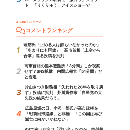
ト 「りくりゅう」アイスショーで
J-CAST ニュース
コメントランキング
蓮舫氏「止める人は誰もいなかったのか」
「あまりにも愕然」 高市首相「上空から
合掌」巡る投稿を批判
高市首相の熊本避難所「3分間」しか視察
せず？SNS拡散 内閣広報官「51分間」だ
と否定
片山さつき財務相「失われた28年を取り戻
す」投稿に批判 芥川賞作家「自民党の大
失政の結果だろう」
広島原爆の日、小沢一郎氏が高市政権を
「戦前回帰路線」と非難 「この国は再び
滅亡に向かいかねない」
AVで稼いだ金は「汚い金」なのか 寄付報