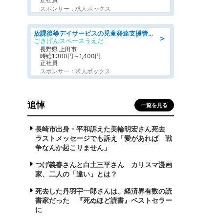
スポンサー：求人ボックス
放課後等デイサービスの児童発達支援管理責任者
＞
ごきげんスペースうえだ
長野県 上田市
時給1,300円～1,400円
正社員
スポンサー：求人ボックス
追悼
一覧を見る
長崎市出身・平和訴えた美輪明宏さん死去
ラストメッセージでも訴え「愛があれば 戦
争なんか起こりません」
つげ義春さんと白土三平さん カリスマ漫画
家、二人の「違い」とは？
死去した丹羽宇一郎さんは、経済界有数の読
書家だった 『死ぬほど読書』ベストセラー
に