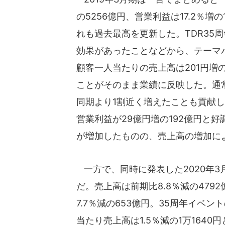
の5256億円、営業利益は17.2％増の
れも過去最高を更新した。TDR35
効果があったことなどから、テーマパ
顧客一人当たりの売上高は201円増の
ことがそのまま業績に反映した。通
同期より1割近く増えたことも貢献し
営業利益が29億円増の192億円と
が増加したものの、売上高の増加に
一方で、同時に発表した2020年
だ。売上高は前期比8.8％減の4792
7.7％減の653億円。35周年イベン
当たり売上高は1.5％減の1万164