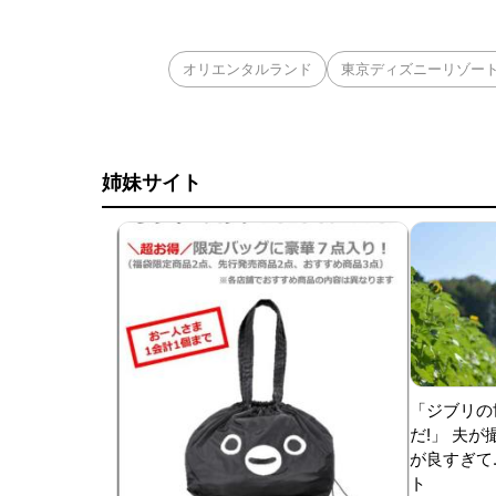
オリエンタルランド
東京ディズニーリゾー
姉妹サイト
「ジブリの
だ!」 夫
が良すぎて.
ト