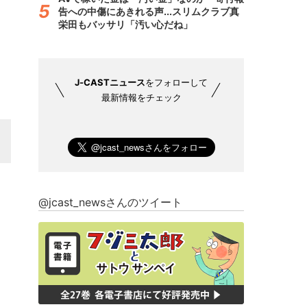
告への中傷にあきれる声...スリムクラブ真
栄田もバッサリ「汚い心だね」
J-CASTニュース
をフォローして
最新情報をチェック
@jcast_newsさんのツイート