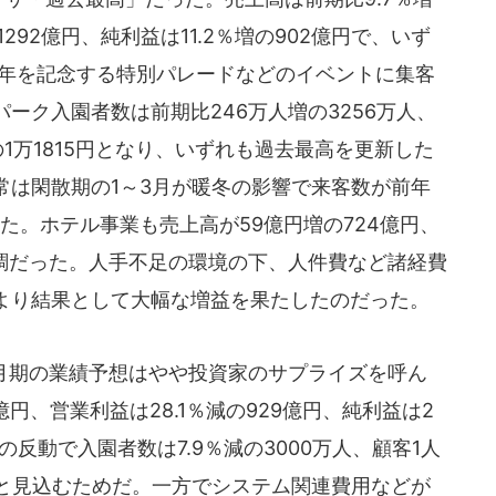
1292億円、純利益は11.2％増の902億円で、いず
周年を記念する特別パレードなどのイベントに集客
ーク入園者数は前期比246万人増の3256万人、
1万1815円となり、いずれも過去最高を更新した
常は閑散期の1～3月が暖冬の影響で来客数が前年
た。ホテル事業も売上高が59億円増の724億円、
好調だった。人手不足の環境の下、人件費など諸経費
より結果として大幅な増益を果たしたのだった。
3月期の業績予想はやや投資家のサプライズを呼ん
億円、営業利益は28.1％減の929億円、純利益は2
トの反動で入園者数は7.9％減の3000万人、顧客1人
0円と見込むためだ。一方でシステム関連費用などが