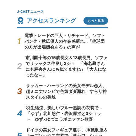
J-CAST ニュース
アクセスランキング
もっと見る
電撃トレードの巨人・リチャード、ソフト
バンク・秋広優人の存在感薄れ...「他球団
の方が出場機会ある」の声が
市川團十郎の15歳長女＆13歳長男、ソファ
でリラックス仲良し2ショ 「海老蔵さん
にも麻央さんにも似てますね」「大人にな
ったな～」
サッカー・ハーランドの美女モデル恋人、
超ミニ丈ワンピで色気ダダ漏れ すらり神
スタイルの美貌
羽生結弦、美しいブルー基調の衣装で...
「ゆず」北川悠仁・岩沢厚治と3ショッ
ト ゆず×ゆづコラボにファン歓喜
ドイツの美女フィギュア選手、JK風制服＆
ルーズソックス衣装で「激カワ」ショッ