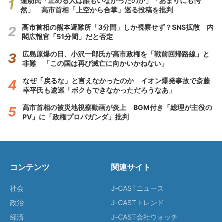
蓮舫氏「止める人は誰もいなかったのか」「あまりにも愕
然」 高市首相「上空から合掌」巡る投稿を批判
高市首相の熊本避難所「3分間」しか視察せず？SNS拡散 内
閣広報官「51分間」だと否定
広島原爆の日、小沢一郎氏が高市政権を「戦前回帰路線」と
非難 「この国は再び滅亡に向かいかねない」
なぜ「戻るな」と言えなかったのか イオン爆発事故で斎藤
幸平氏も逡巡「ボクもできなかっただろうなあ」
高市首相の被災地視察動画が炎上 BGM付き「総理が主役の
PV」に「政権プロパガンダ」批判
コンテンツ
関連サイト
社会
J-CASTニュース
政治
J-CASTトレンド
経済
J-CAST会社ウォッチ