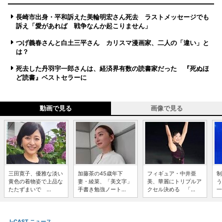
長崎市出身・平和訴えた美輪明宏さん死去 ラストメッセージでも
訴え「愛があれば 戦争なんか起こりません」
つげ義春さんと白土三平さん カリスマ漫画家、二人の「違い」と
は？
死去した丹羽宇一郎さんは、経済界有数の読書家だった 『死ぬほ
ど読書』ベストセラーに
動画で見る
画像で見る
三田寛子、優雅な淡い
加藤茶の45歳年下
フィギュア・中井亜
制
黄色の着物姿で上品な
妻・綾菜、「美文字」
美、華麗にトリプルア
う
たたずまいで ...
手書き勉強ノート...
クセル決める 「...
一
J-CAST ニュース