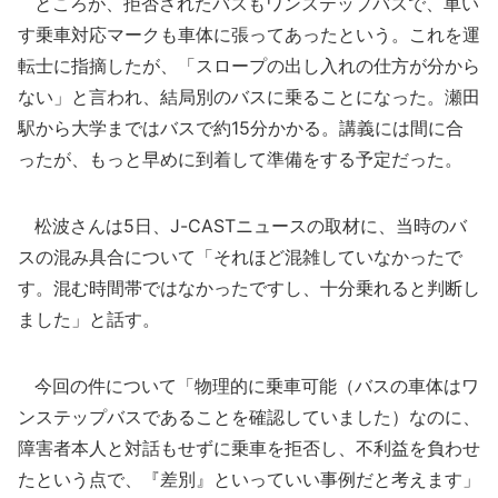
ところが、拒否されたバスもワンステップバスで、車い
す乗車対応マークも車体に張ってあったという。これを運
転士に指摘したが、「スロープの出し入れの仕方が分から
ない」と言われ、結局別のバスに乗ることになった。瀬田
駅から大学まではバスで約15分かかる。講義には間に合
ったが、もっと早めに到着して準備をする予定だった。
松波さんは5日、J-CASTニュースの取材に、当時のバ
スの混み具合について「それほど混雑していなかったで
す。混む時間帯ではなかったですし、十分乗れると判断し
ました」と話す。
今回の件について「物理的に乗車可能（バスの車体はワ
ンステップバスであることを確認していました）なのに、
障害者本人と対話もせずに乗車を拒否し、不利益を負わせ
たという点で、『差別』といっていい事例だと考えます」