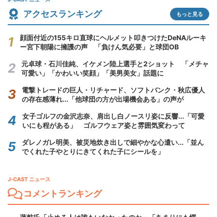
アクセスランキング
もっと見る
顔面付近の155キロ直球にヘルメット叩きつけたDeNAルーキ
ー宮下朝陽に擁護の声 「負けん気必要」と球団OB
元卓球・石川佳純、イケメン陸上選手と2ショット 「メチャ
可愛い」「かわいい笑顔」「美男美女」話題に
電撃トレードの巨人・リチャード、ソフトバンク・秋広優人
の存在感薄れ...「他球団の方が出場機会ある」の声が
女子ゴルフの金沢志奈、肩出し白ノースリ姿に反響...「可愛
いにも程がある」 ゴルフウェア姿と雰囲気変わって
ダレノガレ明美、被災地炊き出しで細やかな心遣い...「並ん
でくれた子やとりにきてくれた子にシールを」
J-CAST ニュース
コメントランキング