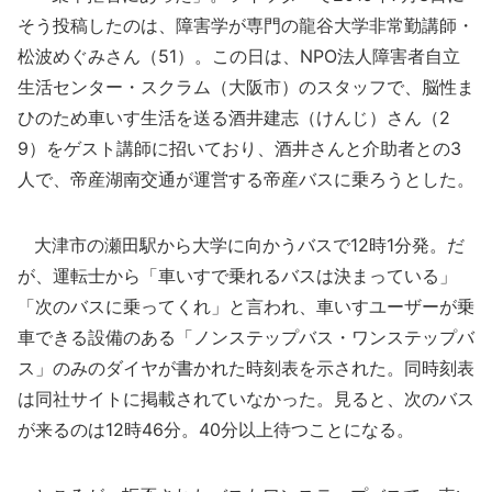
そう投稿したのは、障害学が専門の龍谷大学非常勤講師・
松波めぐみさん（51）。この日は、NPO法人障害者自立
生活センター・スクラム（大阪市）のスタッフで、脳性ま
ひのため車いす生活を送る酒井建志（けんじ）さん（2
9）をゲスト講師に招いており、酒井さんと介助者との3
人で、帝産湖南交通が運営する帝産バスに乗ろうとした。
大津市の瀬田駅から大学に向かうバスで12時1分発。だ
が、運転士から「車いすで乗れるバスは決まっている」
「次のバスに乗ってくれ」と言われ、車いすユーザーが乗
車できる設備のある「ノンステップバス・ワンステップバ
ス」のみのダイヤが書かれた時刻表を示された。同時刻表
は同社サイトに掲載されていなかった。見ると、次のバス
が来るのは12時46分。40分以上待つことになる。