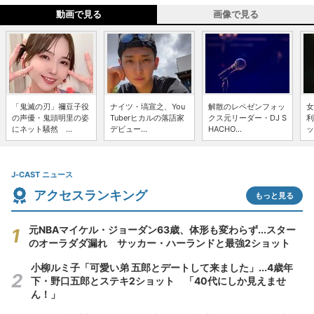
動画で見る
画像で見る
「鬼滅の刃」禰豆子役
ナイツ・塙宣之、You
解散のレペゼンフォッ
女
の声優・鬼頭明里の姿
Tuberヒカルの落語家
クス元リーダー・DJ S
利
にネット騒然 ...
デビュー...
HACHO...
ッ
J-CAST ニュース
アクセスランキング
もっと見る
元NBAマイケル・ジョーダン63歳、体形も変わらず...スター
のオーラダダ漏れ サッカー・ハーランドと最強2ショット
小柳ルミ子「可愛い弟 五郎とデートして来ました」...4歳年
下・野口五郎とステキ2ショット 「40代にしか見えませ
ん！」