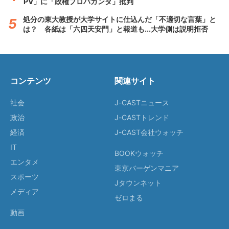
PV」に「政権プロパガンダ」批判
処分の東大教授が大学サイトに仕込んだ「不適切な言葉」と
は？ 各紙は「六四天安門」と報道も...大学側は説明拒否
コンテンツ
関連サイト
社会
J-CASTニュース
政治
J-CASTトレンド
経済
J-CAST会社ウォッチ
IT
BOOKウォッチ
エンタメ
東京バーゲンマニア
スポーツ
Jタウンネット
メディア
ゼロまる
動画