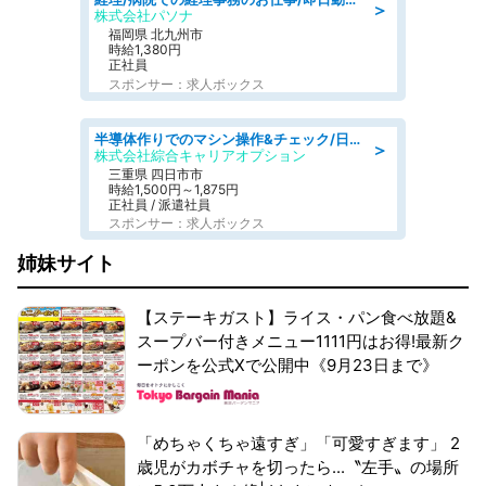
＞
株式会社パソナ
福岡県 北九州市
時給1,380円
正社員
スポンサー：求人ボックス
半導体作りでのマシン操作&チェック/日払いOK
＞
株式会社綜合キャリアオプション
三重県 四日市市
時給1,500円～1,875円
正社員 / 派遣社員
スポンサー：求人ボックス
姉妹サイト
【ステーキガスト】ライス・パン食べ放題&
スープバー付きメニュー1111円はお得!最新ク
ーポンを公式Xで公開中《9月23日まで》
「めちゃくちゃ遠すぎ」「可愛すぎます」 2
歳児がカボチャを切ったら...〝左手〟の場所