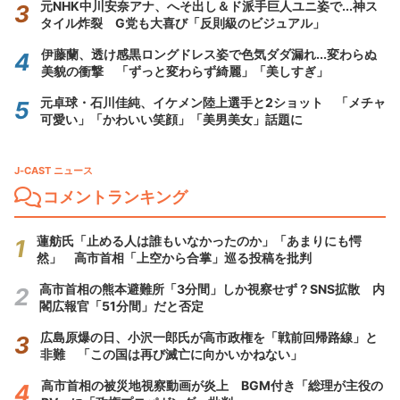
元NHK中川安奈アナ、へそ出し＆ド派手巨人ユニ姿で...神ス
タイル炸裂 G党も大喜び「反則級のビジュアル」
伊藤蘭、透け感黒ロングドレス姿で色気ダダ漏れ...変わらぬ
美貌の衝撃 「ずっと変わらず綺麗」「美しすぎ」
元卓球・石川佳純、イケメン陸上選手と2ショット 「メチャ
可愛い」「かわいい笑顔」「美男美女」話題に
J-CAST ニュース
コメントランキング
蓮舫氏「止める人は誰もいなかったのか」「あまりにも愕
然」 高市首相「上空から合掌」巡る投稿を批判
高市首相の熊本避難所「3分間」しか視察せず？SNS拡散 内
閣広報官「51分間」だと否定
広島原爆の日、小沢一郎氏が高市政権を「戦前回帰路線」と
非難 「この国は再び滅亡に向かいかねない」
高市首相の被災地視察動画が炎上 BGM付き「総理が主役の