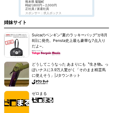
熊本県 菊陽町
時給1,600円～2,000円
正社員 / 派遣社員
スポンサー：求人ボックス
姉妹サイト
Suicaのペンギン"夏のラッキーバッグ"が8月
8日に発売。Pensta史上最も豪華な7点入り
だよ~。
どうしてこうなった あまりにも〝生き物〟っ
ぽいナスに3.9万人驚がく「そのまま精霊馬
に使えそう」|Jタウンネット
ゼロまる