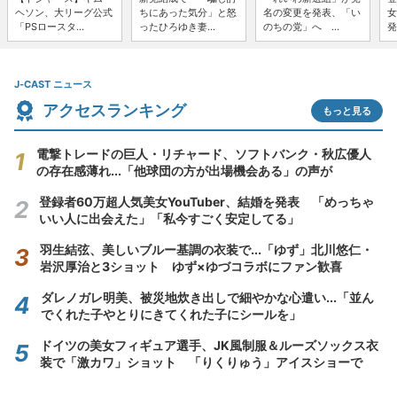
ヘソン、大リーグ公式
ちにあった気分」と怒
名の変更を発表、「い
女
「PSロースタ...
ったひろゆき妻...
のちの党」へ ...
発
J-CAST ニュース
アクセスランキング
もっと見る
電撃トレードの巨人・リチャード、ソフトバンク・秋広優人
の存在感薄れ...「他球団の方が出場機会ある」の声が
登録者60万超人気美女YouTuber、結婚を発表 「めっちゃ
いい人に出会えた」「私今すごく安定してる」
羽生結弦、美しいブルー基調の衣装で...「ゆず」北川悠仁・
岩沢厚治と3ショット ゆず×ゆづコラボにファン歓喜
ダレノガレ明美、被災地炊き出しで細やかな心遣い...「並ん
でくれた子やとりにきてくれた子にシールを」
ドイツの美女フィギュア選手、JK風制服＆ルーズソックス衣
装で「激カワ」ショット 「りくりゅう」アイスショーで