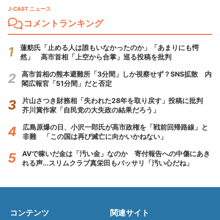
J-CAST ニュース
コメントランキング
蓮舫氏「止める人は誰もいなかったのか」「あまりにも愕
然」 高市首相「上空から合掌」巡る投稿を批判
高市首相の熊本避難所「3分間」しか視察せず？SNS拡散 内
閣広報官「51分間」だと否定
片山さつき財務相「失われた28年を取り戻す」投稿に批判
芥川賞作家「自民党の大失政の結果だろう」
広島原爆の日、小沢一郎氏が高市政権を「戦前回帰路線」と
非難 「この国は再び滅亡に向かいかねない」
AVで稼いだ金は「汚い金」なのか 寄付報告への中傷にあき
れる声...スリムクラブ真栄田もバッサリ「汚い心だね」
コンテンツ
関連サイト