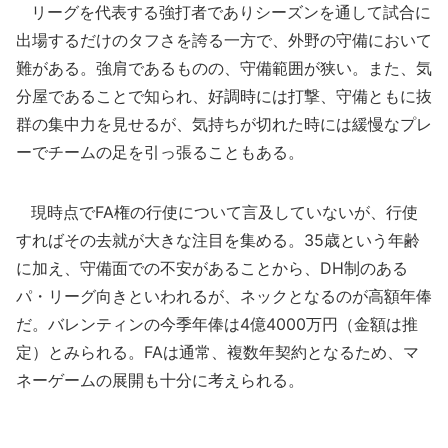
リーグを代表する強打者でありシーズンを通して試合に
出場するだけのタフさを誇る一方で、外野の守備において
難がある。強肩であるものの、守備範囲が狭い。また、気
分屋であることで知られ、好調時には打撃、守備ともに抜
群の集中力を見せるが、気持ちが切れた時には緩慢なプレ
ーでチームの足を引っ張ることもある。
現時点でFA権の行使について言及していないが、行使
すればその去就が大きな注目を集める。35歳という年齢
に加え、守備面での不安があることから、DH制のある
パ・リーグ向きといわれるが、ネックとなるのが高額年俸
だ。バレンティンの今季年俸は4億4000万円（金額は推
定）とみられる。FAは通常、複数年契約となるため、マ
ネーゲームの展開も十分に考えられる。