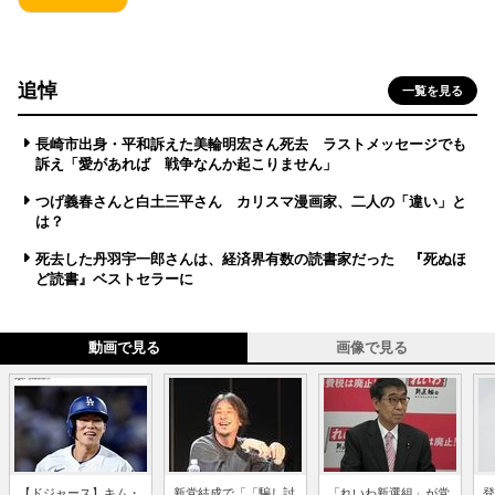
追悼
一覧を見る
長崎市出身・平和訴えた美輪明宏さん死去 ラストメッセージでも
訴え「愛があれば 戦争なんか起こりません」
つげ義春さんと白土三平さん カリスマ漫画家、二人の「違い」と
は？
死去した丹羽宇一郎さんは、経済界有数の読書家だった 『死ぬほ
ど読書』ベストセラーに
動画で見る
画像で見る
【ドジャース】キム・
新党結成で「「騙し討
「れいわ新選組」が党
登