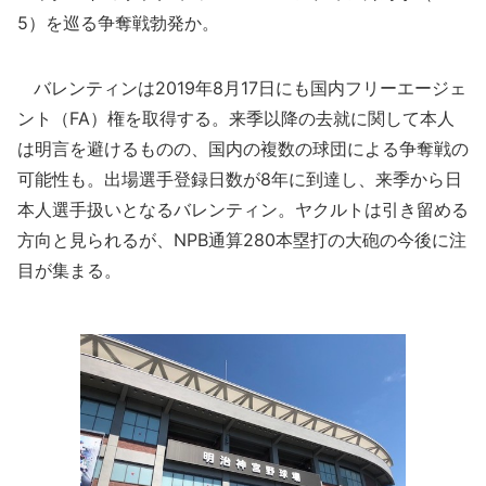
5）を巡る争奪戦勃発か。
バレンティンは2019年8月17日にも国内フリーエージェ
ント（FA）権を取得する。来季以降の去就に関して本人
は明言を避けるものの、国内の複数の球団による争奪戦の
可能性も。出場選手登録日数が8年に到達し、来季から日
本人選手扱いとなるバレンティン。ヤクルトは引き留める
方向と見られるが、NPB通算280本塁打の大砲の今後に注
目が集まる。