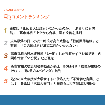
J-CAST ニュース
コメントランキング
蓮舫氏「止める人は誰もいなかったのか」「あまりにも愕
然」 高市首相「上空から合掌」巡る投稿を批判
広島原爆の日、小沢一郎氏が高市政権を「戦前回帰路線」と
非難 「この国は再び滅亡に向かいかねない」
高市首相の熊本避難所「3分間」しか視察せず？SNS拡散 内
閣広報官「51分間」だと否定
高市首相の被災地視察動画が炎上 BGM付き「総理が主役の
PV」に「政権プロパガンダ」批判
処分の東大教授が大学サイトに仕込んだ「不適切な言葉」と
は？ 各紙は「六四天安門」と報道も...大学側は説明拒否