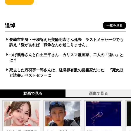
追悼
一覧を見る
長崎市出身・平和訴えた美輪明宏さん死去 ラストメッセージでも
訴え「愛があれば 戦争なんか起こりません」
つげ義春さんと白土三平さん カリスマ漫画家、二人の「違い」と
は？
死去した丹羽宇一郎さんは、経済界有数の読書家だった 『死ぬほ
ど読書』ベストセラーに
動画で見る
画像で見る