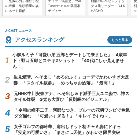
「鬼滅の刃」禰豆子役
ナイツ・塙宣之、You
解散のレペゼンフォッ
女
の声優・鬼頭明里の姿
Tuberヒカルの落語家
クス元リーダー・DJ S
利
にネット騒然 ...
デビュー...
HACHO...
ッ
J-CAST ニュース
アクセスランキング
もっと見る
小柳ルミ子「可愛い弟 五郎とデートして来ました」...4歳年
下・野口五郎とステキ2ショット 「40代にしか見えませ
ん！」
生見愛瑠、へそ出し「めるのふく」コーデでかわいすぎ大反
響 「スタイル抜群」「めっちゃお洒落」「最高！」
元NHK中川安奈アナ、へそ出し＆ド派手巨人ユニ姿で...神ス
タイル炸裂 G党も大喜び「反則級のビジュアル」
「令和の峰不二子」阿部なつき、ブルーの花柄ワンピで色気
ダダ漏れ 「可愛いすぎる！」「キレイですね～」
女子ゴルフの都玲華、肩出しドット柄キャミ姿にドキっ
「安定の可愛いさ」「まさに...天使」かわいさ限界突破