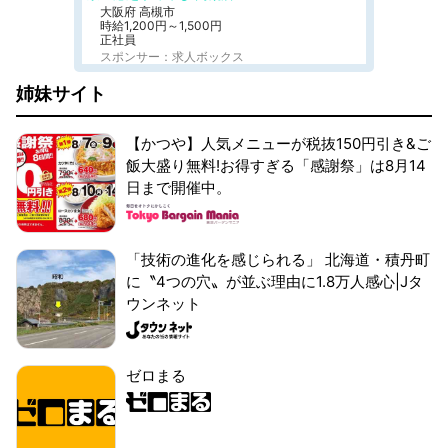
大阪府 高槻市
時給1,200円～1,500円
正社員
スポンサー：求人ボックス
姉妹サイト
【かつや】人気メニューが税抜150円引き&ご
飯大盛り無料!お得すぎる「感謝祭」は8月14
日まで開催中。
「技術の進化を感じられる」 北海道・積丹町
に〝4つの穴〟が並ぶ理由に1.8万人感心|Jタ
ウンネット
ゼロまる