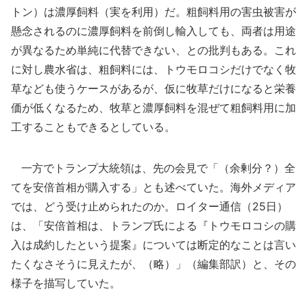
トン）は濃厚飼料（実を利用）だ。粗飼料用の害虫被害が
懸念されるのに濃厚飼料を前倒し輸入しても、両者は用途
が異なるため単純に代替できない、との批判もある。これ
に対し農水省は、粗飼料には、トウモロコシだけでなく牧
草なども使うケースがあるが、仮に牧草だけになると栄養
価が低くなるため、牧草と濃厚飼料を混ぜて粗飼料用に加
工することもできるとしている。
一方でトランプ大統領は、先の会見で「（余剰分？）全
てを安倍首相が購入する」とも述べていた。海外メディア
では、どう受け止められたのか。ロイター通信（25日）
は、「安倍首相は、トランプ氏による『トウモロコシの購
入は成約したという提案』については断定的なことは言い
たくなさそうに見えたが、（略）」（編集部訳）と、その
様子を描写していた。