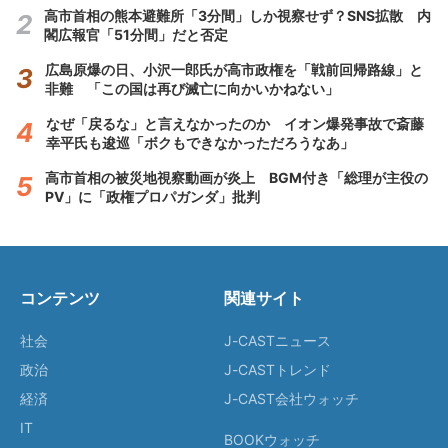
高市首相の熊本避難所「3分間」しか視察せず？SNS拡散 内
閣広報官「51分間」だと否定
広島原爆の日、小沢一郎氏が高市政権を「戦前回帰路線」と
非難 「この国は再び滅亡に向かいかねない」
なぜ「戻るな」と言えなかったのか イオン爆発事故で斎藤
幸平氏も逡巡「ボクもできなかっただろうなあ」
高市首相の被災地視察動画が炎上 BGM付き「総理が主役の
PV」に「政権プロパガンダ」批判
コンテンツ
関連サイト
社会
J-CASTニュース
政治
J-CASTトレンド
経済
J-CAST会社ウォッチ
IT
BOOKウォッチ