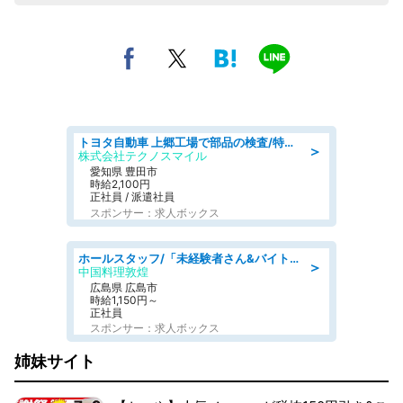
トヨタ自動車 上郷工場で部品の検査/特典168万/tutumi
＞
株式会社テクノスマイル
愛知県 豊田市
時給2,100円
正社員 / 派遣社員
スポンサー：求人ボックス
ホールスタッフ/「未経験者さん&バイトデビューも大歓迎」残業ほぼなし×1日3時間〜勤務OK!フォロー体制も充実/広島県/広島市南区
＞
中国料理敦煌
広島県 広島市
時給1,150円～
正社員
スポンサー：求人ボックス
姉妹サイト