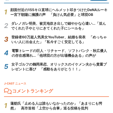
顔面付近の155キロ直球にヘルメット叩きつけたDeNAルーキ
ー宮下朝陽に擁護の声 「負けん気必要」と球団OB
ダレノガレ明美、被災地炊き出しで細やかな心遣い...「並ん
でくれた子やとりにきてくれた子にシールを」
登録者60万超人気美女YouTuber、結婚を発表 「めっちゃ
いい人に出会えた」「私今すごく安定してる」
電撃トレードの巨人・リチャード、ソフトバンク・秋広優人
の存在感薄れ...「他球団の方が出場機会ある」の声が
女子ゴルフの鶴岡果恋、オリックスのイケメン夫から貴重プ
レゼントに喜び 「感動をありがとう！！」
J-CAST ニュース
コメントランキング
蓮舫氏「止める人は誰もいなかったのか」「あまりにも愕
然」 高市首相「上空から合掌」巡る投稿を批判