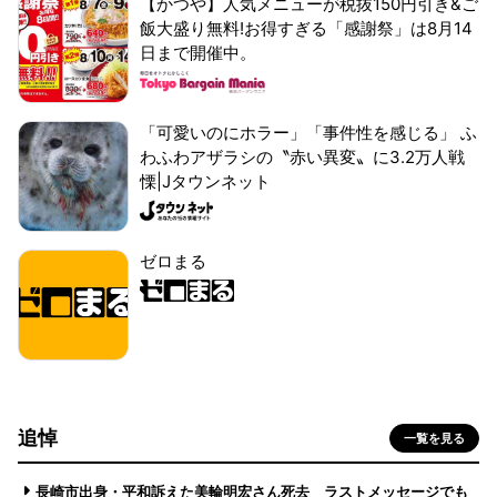
【かつや】人気メニューが税抜150円引き&ご
飯大盛り無料!お得すぎる「感謝祭」は8月14
日まで開催中。
「可愛いのにホラー」「事件性を感じる」 ふ
わふわアザラシの〝赤い異変〟に3.2万人戦
慄|Jタウンネット
ゼロまる
追悼
一覧を見る
長崎市出身・平和訴えた美輪明宏さん死去 ラストメッセージでも