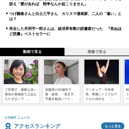
訴え「愛があれば 戦争なんか起こりません」
つげ義春さんと白土三平さん カリスマ漫画家、二人の「違い」と
は？
死去した丹羽宇一郎さんは、経済界有数の読書家だった 『死ぬほ
ど読書』ベストセラーに
動画で見る
画像で見る
三田寛子、優雅な淡い
加藤茶の45歳年下
フィギュア・中井亜
制
黄色の着物姿で上品な
妻・綾菜、「美文字」
美、華麗にトリプルア
う
たたずまいで ...
手書き勉強ノート...
クセル決める 「...
一
J-CAST ニュース
アクセスランキング
もっと見る