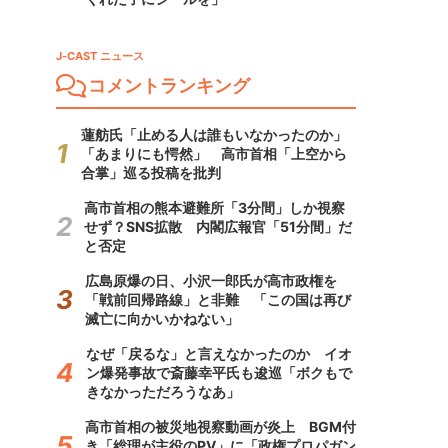
J-CAST ニュース
コメントランキング
蓮舫氏「止める人は誰もいなかったのか」
「あまりにも愕然」 高市首相「上空から
合掌」巡る投稿を批判
高市首相の熊本避難所「3分間」しか視察
せず？SNS拡散 内閣広報官「51分間」だ
と否定
広島原爆の日、小沢一郎氏が高市政権を
「戦前回帰路線」と非難 「この国は再び
滅亡に向かいかねない」
なぜ「戻るな」と言えなかったのか イオ
ン爆発事故で斎藤幸平氏も逡巡「ボクもで
きなかっただろうなあ」
高市首相の被災地視察動画が炎上 BGM付
き「総理が主役のPV」に「政権プロパガン