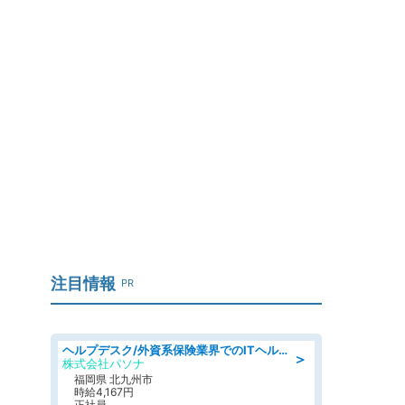
注目情報
PR
ヘルプデスク/外資系保険業界でのITヘルプデスク業務/駅近/即日勤務可/ヘルプデスク
＞
株式会社パソナ
福岡県 北九州市
時給4,167円
正社員