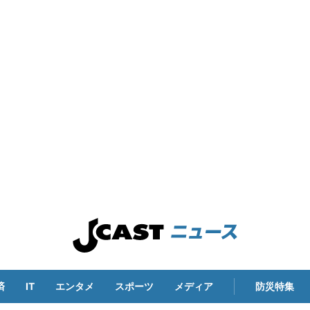
済
IT
エンタメ
スポーツ
メディア
防災特集