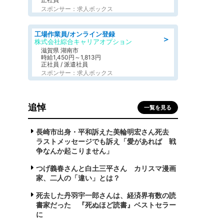
スポンサー：求人ボックス
工場作業員/オンライン登録
＞
株式会社綜合キャリアオプション
滋賀県 湖南市
時給1,450円～1,813円
正社員 / 派遣社員
スポンサー：求人ボックス
追悼
一覧を見る
長崎市出身・平和訴えた美輪明宏さん死去
ラストメッセージでも訴え「愛があれば 戦
争なんか起こりません」
つげ義春さんと白土三平さん カリスマ漫画
家、二人の「違い」とは？
死去した丹羽宇一郎さんは、経済界有数の読
書家だった 『死ぬほど読書』ベストセラー
に