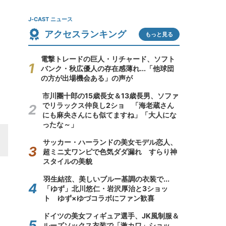
J-CAST ニュース
アクセスランキング
もっと見る
電撃トレードの巨人・リチャード、ソフト
バンク・秋広優人の存在感薄れ...「他球団
の方が出場機会ある」の声が
市川團十郎の15歳長女＆13歳長男、ソファ
でリラックス仲良し2ショ 「海老蔵さん
にも麻央さんにも似てますね」「大人にな
ったな～」
サッカー・ハーランドの美女モデル恋人、
超ミニ丈ワンピで色気ダダ漏れ すらり神
スタイルの美貌
羽生結弦、美しいブルー基調の衣装で...
「ゆず」北川悠仁・岩沢厚治と3ショッ
ト ゆず×ゆづコラボにファン歓喜
ドイツの美女フィギュア選手、JK風制服＆
ルーズソックス衣装で「激カワ」ショッ