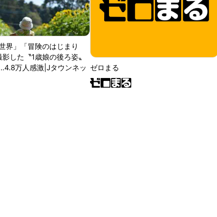
世界」「冒険のはじまり
が撮影した〝1歳娘の後ろ姿〟
ゼロまる
..4.8万人感激|Jタウンネッ