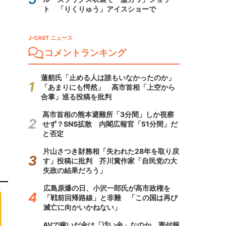
ト 「りくりゅう」アイスショーで
J-CAST ニュース
コメントランキング
蓮舫氏「止める人は誰もいなかったのか」
「あまりにも愕然」 高市首相「上空から
合掌」巡る投稿を批判
高市首相の熊本避難所「3分間」しか視察
せず？SNS拡散 内閣広報官「51分間」だ
と否定
片山さつき財務相「失われた28年を取り戻
す」投稿に批判 芥川賞作家「自民党の大
失政の結果だろう」
広島原爆の日、小沢一郎氏が高市政権を
「戦前回帰路線」と非難 「この国は再び
滅亡に向かいかねない」
AVで稼いだ金は「汚い金」なのか 寄付報