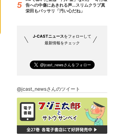
告への中傷にあきれる声...スリムクラブ真
栄田もバッサリ「汚い心だね」
J-CASTニュース
をフォローして
最新情報をチェック
@jcast_newsさんのツイート