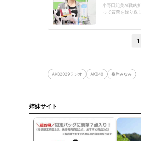
小野田紀美AI戦略
って質問を繰り返
題となっている。
工知能基本計画の
その後の質疑応答で
1
AKB2029ラジオ
AKB48
峯岸みなみ
姉妹サイト