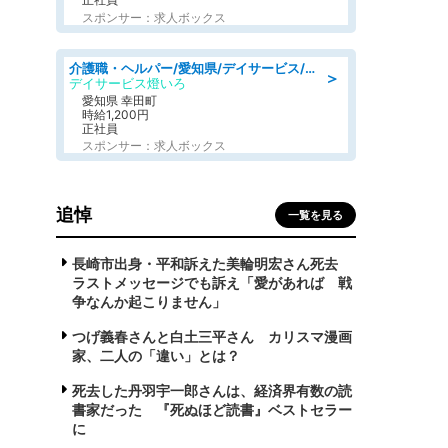
スポンサー：求人ボックス
介護職・ヘルパー/愛知県/デイサービス/JR東海道本線 幸田/額田郡幸田町
＞
デイサービス燈いろ
愛知県 幸田町
時給1,200円
正社員
スポンサー：求人ボックス
追悼
一覧を見る
長崎市出身・平和訴えた美輪明宏さん死去
ラストメッセージでも訴え「愛があれば 戦
争なんか起こりません」
つげ義春さんと白土三平さん カリスマ漫画
家、二人の「違い」とは？
死去した丹羽宇一郎さんは、経済界有数の読
書家だった 『死ぬほど読書』ベストセラー
に