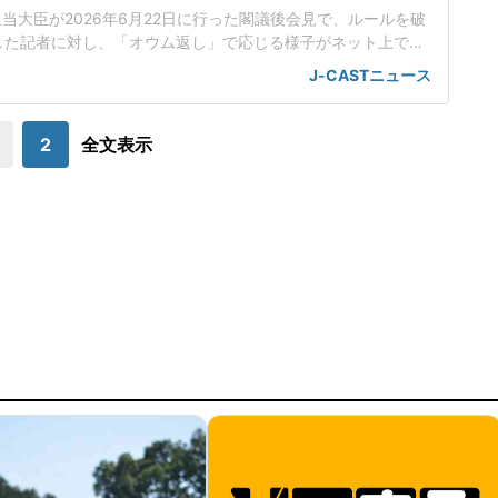
担当大臣が2026年6月22日に行った閣議後会見で、ルールを破
した記者に対し、「オウム返し」で応じる様子がネット上で話
人工知能基本計画の改定素案めぐり応酬小野田氏は会見で、人
J-CASTニュース
改定素案を決定したことを報告した。話題を集めているのは、
のやり取りだった。男性記者はまず、理化学研究所(理研)が19
日に公開した「新しいスパコ
2
全文表示