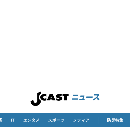
済
IT
エンタメ
スポーツ
メディア
防災特集