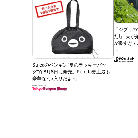
「ジブリの
だ!」 夫
が良すぎて.
ト
Suicaのペンギン"夏のラッキーバッ
グ"が8月8日に発売。Pensta史上最も
豪華な7点入りだよ~。