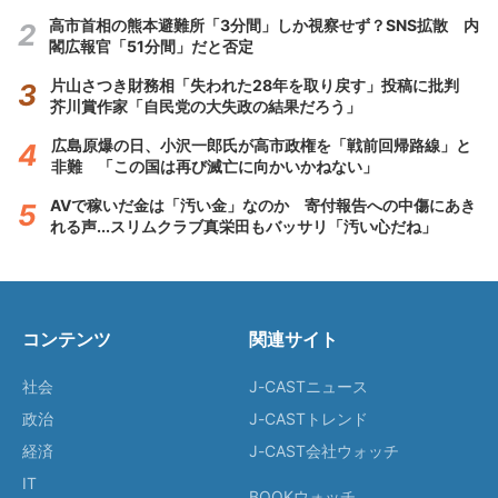
高市首相の熊本避難所「3分間」しか視察せず？SNS拡散 内
閣広報官「51分間」だと否定
片山さつき財務相「失われた28年を取り戻す」投稿に批判
芥川賞作家「自民党の大失政の結果だろう」
広島原爆の日、小沢一郎氏が高市政権を「戦前回帰路線」と
非難 「この国は再び滅亡に向かいかねない」
AVで稼いだ金は「汚い金」なのか 寄付報告への中傷にあき
れる声...スリムクラブ真栄田もバッサリ「汚い心だね」
コンテンツ
関連サイト
社会
J-CASTニュース
政治
J-CASTトレンド
経済
J-CAST会社ウォッチ
IT
BOOKウォッチ