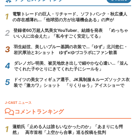
電撃トレードの巨人・リチャード、ソフトバンク・秋広優人
の存在感薄れ...「他球団の方が出場機会ある」の声が
登録者60万超人気美女YouTuber、結婚を発表 「めっちゃ
いい人に出会えた」「私今すごく安定してる」
羽生結弦、美しいブルー基調の衣装で...「ゆず」北川悠仁・
岩沢厚治と3ショット ゆず×ゆづコラボにファン歓喜
ダレノガレ明美、被災地炊き出しで細やかな心遣い...「並ん
でくれた子やとりにきてくれた子にシールを」
ドイツの美女フィギュア選手、JK風制服＆ルーズソックス衣
装で「激カワ」ショット 「りくりゅう」アイスショーで
J-CAST ニュース
コメントランキング
蓮舫氏「止める人は誰もいなかったのか」「あまりにも愕
然」 高市首相「上空から合掌」巡る投稿を批判