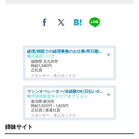
経理/病院での経理事務のお仕事/即日勤務可/車通勤可/経理/一般事務
＞
株式会社パソナ
福岡県 北九州市
時給1,380円
正社員
スポンサー：求人ボックス
マシンオペレーター/未経験OK/日払いOK/寮費無料/交替制/20・30・40代活躍中
＞
株式会社綜合キャリアオプション
新潟県 新潟市
時給1,300円～1,625円
正社員 / 派遣社員
スポンサー：求人ボックス
姉妹サイト