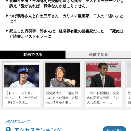
長崎市出身・平和訴えた美輪明宏さん死去 ラストメッセージでも
訴え「愛があれば 戦争なんか起こりません」
つげ義春さんと白土三平さん カリスマ漫画家、二人の「違い」と
は？
死去した丹羽宇一郎さんは、経済界有数の読書家だった 『死ぬほ
ど読書』ベストセラーに
動画で見る
画像で見る
【ドジャース】キム・
新党結成で「「騙し討
「れいわ新選組」が党
登
ヘソン、大リーグ公式
ちにあった気分」と怒
名の変更を発表、「い
女
「PSロースタ...
ったひろゆき妻...
のちの党」へ ...
発
J-CAST ニュース
アクセスランキング
もっと見る