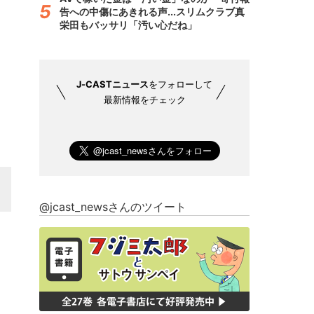
告への中傷にあきれる声...スリムクラブ真
栄田もバッサリ「汚い心だね」
J-CASTニュース
をフォローして
最新情報をチェック
@jcast_newsさんのツイート