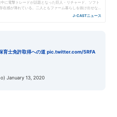
ン途中に電撃トレードが話題となった巨人・リチャード、ソフト
存在感が薄れている。二人ともファーム暮らしを抜け出せな
トバンク在籍時にウエスタン・リーグで5年連続本塁打王に輝
J-CASTニュース
れ、秋広優人、大江竜聖と2対1のトレードで25年5月に巨人に
督の期待は大きく、77試合出場で打率.211、11本塁打、39
保育士免許取得への道
pic.twitter.com/5RFA
no)
January 13, 2020