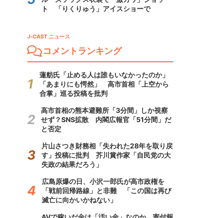
ト 「りくりゅう」アイスショーで
J-CAST ニュース
コメントランキング
蓮舫氏「止める人は誰もいなかったのか」
「あまりにも愕然」 高市首相「上空から
合掌」巡る投稿を批判
高市首相の熊本避難所「3分間」しか視察
せず？SNS拡散 内閣広報官「51分間」だ
と否定
片山さつき財務相「失われた28年を取り戻
す」投稿に批判 芥川賞作家「自民党の大
失政の結果だろう」
広島原爆の日、小沢一郎氏が高市政権を
「戦前回帰路線」と非難 「この国は再び
滅亡に向かいかねない」
AVで稼いだ金は「汚い金」なのか 寄付報