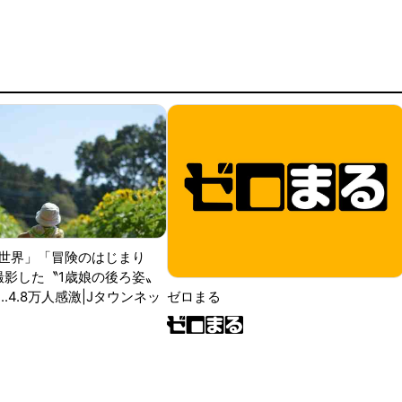
世界」「冒険のはじまり
が撮影した〝1歳娘の後ろ姿〟
ゼロまる
..4.8万人感激|Jタウンネッ