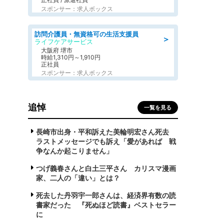
スポンサー：求人ボックス
訪問介護員・無資格可の生活支援員
＞
ライフケアサービス
大阪府 堺市
時給1,310円～1,910円
正社員
スポンサー：求人ボックス
追悼
一覧を見る
長崎市出身・平和訴えた美輪明宏さん死去
ラストメッセージでも訴え「愛があれば 戦
争なんか起こりません」
つげ義春さんと白土三平さん カリスマ漫画
家、二人の「違い」とは？
死去した丹羽宇一郎さんは、経済界有数の読
書家だった 『死ぬほど読書』ベストセラー
に