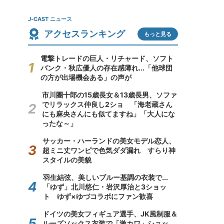
J-CAST ニュース
アクセスランキング
もっと見る
電撃トレードの巨人・リチャード、ソフト
バンク・秋広優人の存在感薄れ...「他球団
の方が出場機会ある」の声が
市川團十郎の15歳長女＆13歳長男、ソファ
でリラックス仲良し2ショ 「海老蔵さん
にも麻央さんにも似てますね」「大人にな
ったな～」
サッカー・ハーランドの美女モデル恋人、
超ミニ丈ワンピで色気ダダ漏れ すらり神
スタイルの美貌
羽生結弦、美しいブルー基調の衣装で...
「ゆず」北川悠仁・岩沢厚治と3ショッ
ト ゆず×ゆづコラボにファン歓喜
ドイツの美女フィギュア選手、JK風制服＆
ルーズソックス衣装で「激カワ」ショッ