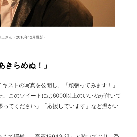
士さん（2016年12月撮影）
あきらめぬ！」
テキストの写真を公開し、「頑張ってみます！」
。このツイートには6000以上のいいねが付いて
張ってください」「応援しています」など温かい
て愕然...。高卒1994年組」と呟いており、受