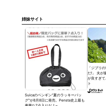
姉妹サイト
「ジブリの
だ!」 夫
が良すぎて.
ト
Suicaのペンギン"夏のラッキーバッ
グ"が8月8日に発売。Pensta史上最も
豪華な7点入りだよ~。