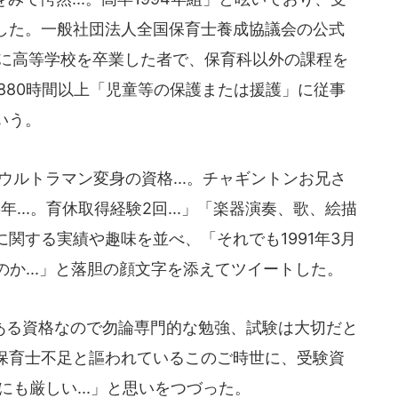
した。一般社団法人全国保育士養成協議会の公式
以降に高等学校を卒業した者で、保育科以外の課程を
880時間以上「児童等の保護または援護」に従事
いう。
ウルトラマン変身の資格...。チャギントンお兄さ
3年...。育休取得経験2回...」「楽器演奏、歌、絵描
関する実績や趣味を並べ、「それでも1991年3月
のか...」と落胆の顔文字を添えてツイートした。
る資格なので勿論専門的な勉強、試験は大切だと
保育士不足と謳われているこのご時世に、受験資
まりにも厳しい...」と思いをつづった。