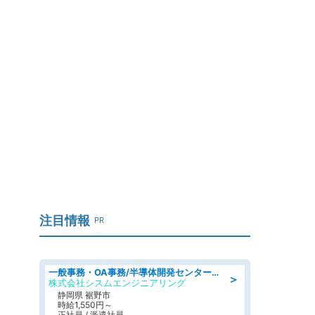
注目情報
PR
一般事務・OA事務/半導体開発センター内で事務&軽作業スタッフ、募集
＞
株式会社シスムエンジニアリング
静岡県 裾野市
時給1,550円～
正社員 / 派遣社員