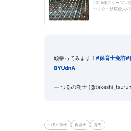
2025年のシーズ
バンク・秋広優人の
いリチャードはソフ
いた長打力を評価さ
移籍。阿部慎之助前監
打点をマークした。
頑張ってみます！
#保育士免許
#
8YUdnA
— つるの剛士 (@takeshi_tsuru
つるの剛士
保育士
育児