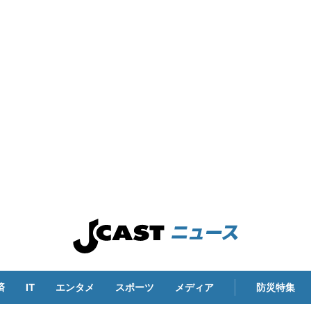
済
IT
エンタメ
スポーツ
メディア
防災特集