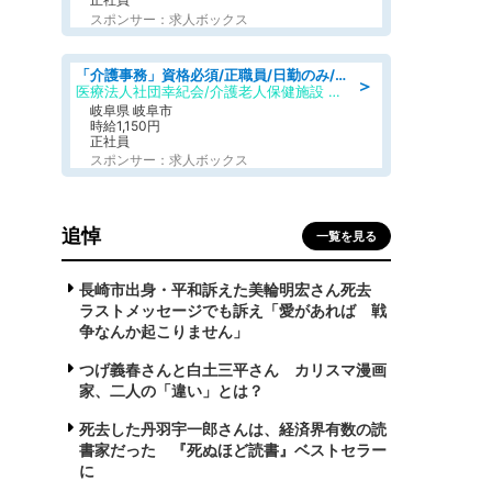
スポンサー：求人ボックス
「介護事務」資格必須/正職員/日勤のみ/介護老人保健施設
＞
医療法人社団幸紀会/介護老人保健施設 グリーンビラ安江
岐阜県 岐阜市
時給1,150円
正社員
スポンサー：求人ボックス
追悼
一覧を見る
長崎市出身・平和訴えた美輪明宏さん死去
ラストメッセージでも訴え「愛があれば 戦
争なんか起こりません」
つげ義春さんと白土三平さん カリスマ漫画
家、二人の「違い」とは？
死去した丹羽宇一郎さんは、経済界有数の読
書家だった 『死ぬほど読書』ベストセラー
に