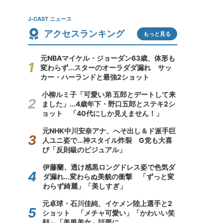
J-CAST ニュース
アクセスランキング
もっと見る
元NBAマイケル・ジョーダン63歳、体形も
変わらず...スターのオーラダダ漏れ サッ
カー・ハーランドと最強2ショット
小柳ルミ子「可愛い弟 五郎とデートして来
ました」...4歳年下・野口五郎とステキ2シ
ョット 「40代にしか見えません！」
元NHK中川安奈アナ、へそ出し＆ド派手巨
人ユニ姿で...神スタイル炸裂 G党も大喜
び「反則級のビジュアル」
伊藤蘭、透け感黒ロングドレス姿で色気ダ
ダ漏れ...変わらぬ美貌の衝撃 「ずっと変
わらず綺麗」「美しすぎ」
元卓球・石川佳純、イケメン陸上選手と2
ショット 「メチャ可愛い」「かわいい笑
顔」「美男美女」話題に