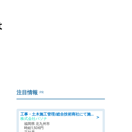
は
注目情報
PR
工事・土木施工管理/総合技術商社にて施工管理のお仕事/即日勤務可/車通勤可/工事・土木施工管理/生産・品質管理
＞
株式会社パソナ
福岡県 北九州市
時給1,506円
正社員