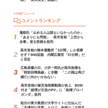
J-CAST ニュース
コメントランキング
蓮舫氏「止める人は誰もいなかったのか」
「あまりにも愕然」 高市首相「上空から
合掌」巡る投稿を批判
高市首相の熊本避難所「3分間」しか視察
せず？SNS拡散 内閣広報官「51分間」だ
と否定
広島原爆の日、小沢一郎氏が高市政権を
「戦前回帰路線」と非難 「この国は再び
滅亡に向かいかねない」
高市首相の被災地視察動画が炎上 BGM
付き「総理が主役のPV」に「政権プロパ
ガンダ」批判
処分の東大教授が大学サイトに仕込んだ
「不適切な言葉」とは？ 各紙は「六四天