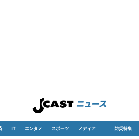
済
IT
エンタメ
スポーツ
メディア
防災特集