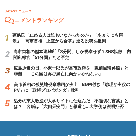
J-CAST ニュース
コメントランキング
蓮舫氏「止める人は誰もいなかったのか」「あまりにも愕
然」 高市首相「上空から合掌」巡る投稿を批判
高市首相の熊本避難所「3分間」しか視察せず？SNS拡散 内
閣広報官「51分間」だと否定
広島原爆の日、小沢一郎氏が高市政権を「戦前回帰路線」と
非難 「この国は再び滅亡に向かいかねない」
高市首相の被災地視察動画が炎上 BGM付き「総理が主役の
PV」に「政権プロパガンダ」批判
処分の東大教授が大学サイトに仕込んだ「不適切な言葉」と
は？ 各紙は「六四天安門」と報道も...大学側は説明拒否