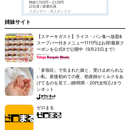
時給1,700円～2,125円
正社員 / 派遣社員
スポンサー：求人ボックス
姉妹サイト
【ステーキガスト】ライス・パン食べ放題&
スープバー付きメニュー1111円はお得!最新ク
ーポンを公式Xで公開中《9月23日まで》
「多指症」で生まれた娘と、受け止められな
い私。産後初めての夜、助産師がミルクをあ
げてるのを見て...(静岡県・20代女性)|Jタウ
ンネット
ゼロまる