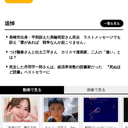
追悼
一覧を見る
長崎市出身・平和訴えた美輪明宏さん死去 ラストメッセージでも
訴え「愛があれば 戦争なんか起こりません」
つげ義春さんと白土三平さん カリスマ漫画家、二人の「違い」と
は？
死去した丹羽宇一郎さんは、経済界有数の読書家だった 『死ぬほ
ど読書』ベストセラーに
動画で見る
画像で見る
「鬼滅の刃」禰豆子役
ナイツ・塙宣之、You
解散のレペゼンフォッ
女