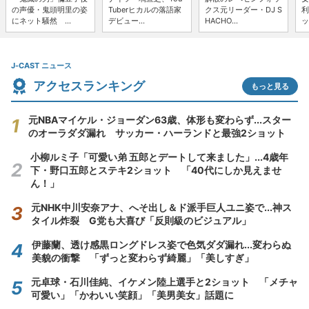
の声優・鬼頭明里の姿
Tuberヒカルの落語家
クス元リーダー・DJ S
利
にネット騒然 ...
デビュー...
HACHO...
ッ
J-CAST ニュース
アクセスランキング
もっと見る
元NBAマイケル・ジョーダン63歳、体形も変わらず...スター
のオーラダダ漏れ サッカー・ハーランドと最強2ショット
小柳ルミ子「可愛い弟 五郎とデートして来ました」...4歳年
下・野口五郎とステキ2ショット 「40代にしか見えませ
ん！」
元NHK中川安奈アナ、へそ出し＆ド派手巨人ユニ姿で...神ス
タイル炸裂 G党も大喜び「反則級のビジュアル」
伊藤蘭、透け感黒ロングドレス姿で色気ダダ漏れ...変わらぬ
美貌の衝撃 「ずっと変わらず綺麗」「美しすぎ」
元卓球・石川佳純、イケメン陸上選手と2ショット 「メチャ
可愛い」「かわいい笑顔」「美男美女」話題に