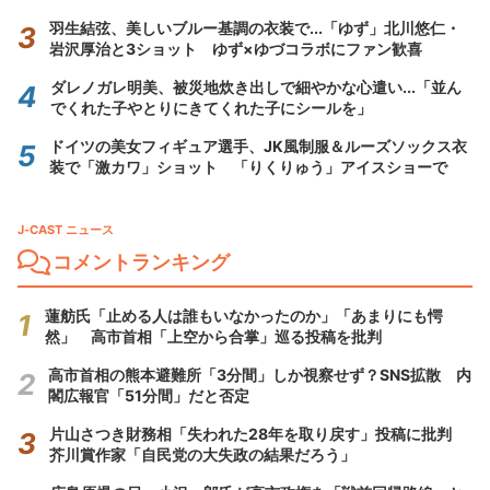
羽生結弦、美しいブルー基調の衣装で...「ゆず」北川悠仁・
岩沢厚治と3ショット ゆず×ゆづコラボにファン歓喜
ダレノガレ明美、被災地炊き出しで細やかな心遣い...「並ん
でくれた子やとりにきてくれた子にシールを」
ドイツの美女フィギュア選手、JK風制服＆ルーズソックス衣
装で「激カワ」ショット 「りくりゅう」アイスショーで
J-CAST ニュース
コメントランキング
蓮舫氏「止める人は誰もいなかったのか」「あまりにも愕
然」 高市首相「上空から合掌」巡る投稿を批判
高市首相の熊本避難所「3分間」しか視察せず？SNS拡散 内
閣広報官「51分間」だと否定
片山さつき財務相「失われた28年を取り戻す」投稿に批判
芥川賞作家「自民党の大失政の結果だろう」