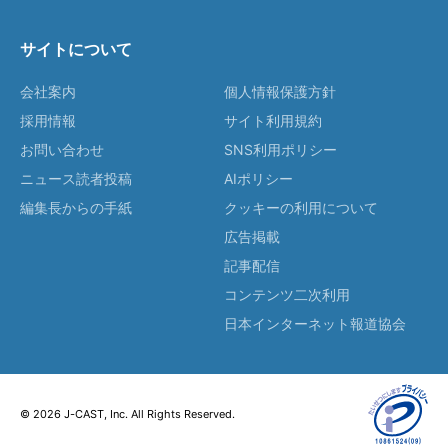
サイトについて
会社案内
個人情報保護方針
採用情報
サイト利用規約
お問い合わせ
SNS利用ポリシー
ニュース読者投稿
AIポリシー
編集長からの手紙
クッキーの利用について
広告掲載
記事配信
コンテンツ二次利用
日本インターネット報道協会
© 2026 J-CAST, Inc. All Rights Reserved.