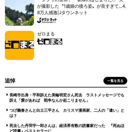
が撮影した〝1歳娘の後ろ姿〟が良すぎて...4.
8万人感激|Jタウンネット
ゼロまる
追悼
一覧を見る
長崎市出身・平和訴えた美輪明宏さん死去 ラストメッセージでも
訴え「愛があれば 戦争なんか起こりません」
つげ義春さんと白土三平さん カリスマ漫画家、二人の「違い」と
は？
死去した丹羽宇一郎さんは、経済界有数の読書家だった 『死ぬほ
ど読書』ベストセラーに