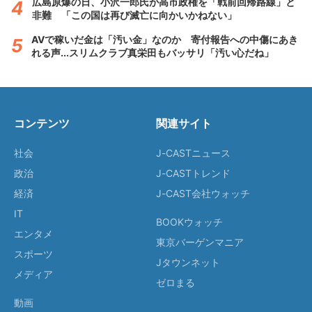
広島原爆の日、小沢一郎氏が高市政権を「戦前回帰路線」と
非難 「この国は再び滅亡に向かいかねない」
AVで稼いだ金は「汚い金」なのか 寄付報告への中傷にあき
れる声...スリムクラブ真栄田もバッサリ「汚い心だね」
コンテンツ
関連サイト
社会
J-CASTニュース
政治
J-CASTトレンド
経済
J-CAST会社ウォッチ
IT
BOOKウォッチ
エンタメ
東京バーゲンマニア
スポーツ
Jタウンネット
メディア
ゼロまる
動画