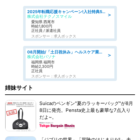
2025年転職応援キャンペーン!入社特典58万円/デンソーで働こう!自動車工場で小型部品の検査業務 denso aichi
＞
株式会社テクノスマイル
愛知県 西尾市
時給1,800円
正社員 / 派遣社員
スポンサー：求人ボックス
08月開始/「土日祝休み」ヘルスケア業界の産業保健師/高時給/未経験OK/要資格:保健師、正看護師
＞
株式会社パソナ
福岡県 福岡市
時給2,300円
正社員
スポンサー：求人ボックス
姉妹サイト
Suicaのペンギン"夏のラッキーバッグ"が8月
8日に発売。Pensta史上最も豪華な7点入り
だよ~。
「ジブリの世界」「冒険のはじまりだ!」 夫