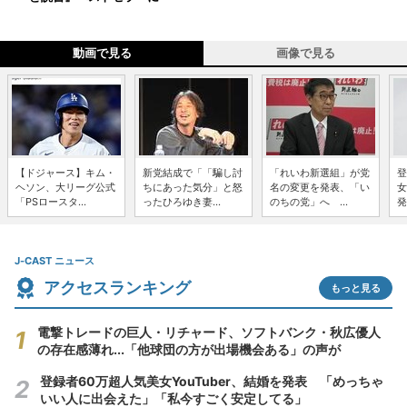
動画で見る
画像で見る
【ドジャース】キム・
新党結成で「「騙し討
「れいわ新選組」が党
登
ヘソン、大リーグ公式
ちにあった気分」と怒
名の変更を発表、「い
女
「PSロースタ...
ったひろゆき妻...
のちの党」へ ...
発
J-CAST ニュース
アクセスランキング
もっと見る
電撃トレードの巨人・リチャード、ソフトバンク・秋広優人
の存在感薄れ...「他球団の方が出場機会ある」の声が
登録者60万超人気美女YouTuber、結婚を発表 「めっちゃ
いい人に出会えた」「私今すごく安定してる」