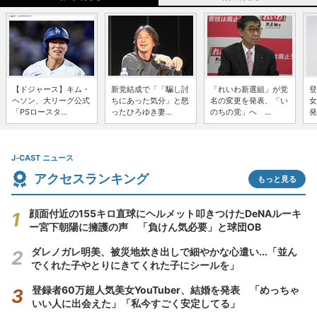
【ドジャース】キム・
新党結成で「「騙し討
「れいわ新選組」が党
登
ヘソン、大リーグ公式
ちにあった気分」と怒
名の変更を発表、「い
女
「PSロースタ...
ったひろゆき妻...
のちの党」へ ...
発
J-CAST ニュース
アクセスランキング
もっと見る
顔面付近の155キロ直球にヘルメット叩きつけたDeNAルーキ
ー宮下朝陽に擁護の声 「負けん気必要」と球団OB
ダレノガレ明美、被災地炊き出しで細やかな心遣い...「並ん
でくれた子やとりにきてくれた子にシールを」
登録者60万超人気美女YouTuber、結婚を発表 「めっちゃ
いい人に出会えた」「私今すごく安定してる」