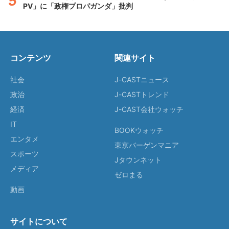
PV」に「政権プロパガンダ」批判
コンテンツ
関連サイト
社会
J-CASTニュース
政治
J-CASTトレンド
経済
J-CAST会社ウォッチ
IT
BOOKウォッチ
エンタメ
東京バーゲンマニア
スポーツ
Jタウンネット
メディア
ゼロまる
動画
サイトについて