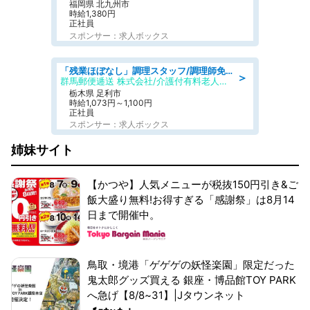
福岡県 北九州市
時給1,380円
正社員
スポンサー：求人ボックス
「残業ほぼなし」調理スタッフ/調理師免許必須/正職員/日勤のみ/介護付き有料老人ホーム/社会保障完備
＞
群馬郵便逓送 株式会社/介護付有料老人ホーム ふる里
栃木県 足利市
時給1,073円～1,100円
正社員
スポンサー：求人ボックス
姉妹サイト
【かつや】人気メニューが税抜150円引き&ご
飯大盛り無料!お得すぎる「感謝祭」は8月14
日まで開催中。
鳥取・境港「ゲゲゲの妖怪楽園」限定だった
鬼太郎グッズ買える 銀座・博品館TOY PARK
へ急げ【8/8~31】|Jタウンネット