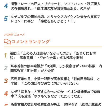
電撃トレードの巨人・リチャード、ソフトバンク・秋広優人
の存在感薄れ...「他球団の方が出場機会ある」の声が
女子ゴルフの鶴岡果恋、オリックスのイケメン夫から貴重プ
レゼントに喜び 「感動をありがとう！！」
J-CAST ニュース
コメントランキング
蓮舫氏「止める人は誰もいなかったのか」「あまりにも愕
然」 高市首相「上空から合掌」巡る投稿を批判
高市首相の熊本避難所「3分間」しか視察せず？SNS拡散 内
閣広報官「51分間」だと否定
広島原爆の日、小沢一郎氏が高市政権を「戦前回帰路線」と
非難 「この国は再び滅亡に向かいかねない」
なぜ「戻るな」と言えなかったのか イオン爆発事故で斎藤
幸平氏も逡巡「ボクもできなかっただろうなあ」
高市首相の被災地視察動画が炎上 BGM付き「総理が主役の