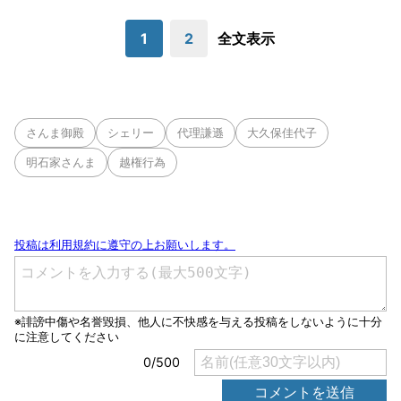
1
2
全文表示
さんま御殿
シェリー
代理謙遜
大久保佳代子
明石家さんま
越権行為