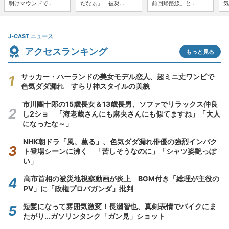
明けマウンドで...
だなぁ」 被災...
前回帰路線」と...
気
J-CAST ニュース
アクセスランキング
もっと見る
サッカー・ハーランドの美女モデル恋人、超ミニ丈ワンピで
色気ダダ漏れ すらり神スタイルの美貌
市川團十郎の15歳長女＆13歳長男、ソファでリラックス仲良
し2ショ 「海老蔵さんにも麻央さんにも似てますね」「大人
になったな～」
NHK朝ドラ「風、薫る」、色気ダダ漏れ俳優の強烈インパク
ト登場シーンに沸く 「苦しそうなのに」「シャツ姿艶っぽ
い」
高市首相の被災地視察動画が炎上 BGM付き「総理が主役の
PV」に「政権プロパガンダ」批判
短髪になって雰囲気激変！長瀬智也、真剣表情でバイクにま
たがり...ガソリンタンク「ガン見」ショット