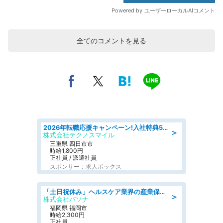
全てのコメントを見る
2026年転職応援キャンペーン!入社特典58万円/デンソーで働こう!自動車工場で小型部品の検査業務 denso aichi
＞
株式会社テクノスマイル
三重県 四日市市
時給1,800円
正社員 / 派遣社員
スポンサー：求人ボックス
「土日祝休み」ヘルスケア業界の産業保健師/高時給/未経験OK/要資格:保健師、正看護師
＞
株式会社パソナ
福岡県 福岡市
時給2,300円
正社員