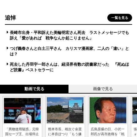
追悼
一覧を見る
長崎市出身・平和訴えた美輪明宏さん死去 ラストメッセージでも
訴え「愛があれば 戦争なんか起こりません」
つげ義春さんと白土三平さん カリスマ漫画家、二人の「違い」と
は？
死去した丹羽宇一郎さんは、経済界有数の読書家だった 『死ぬほ
ど読書』ベストセラーに
動画で見る
画像で見る
「異物使用疑惑」元韓
熊本市長、相次ぐ余震
広島原爆の日、小沢一
張
国セーブ王、出場停止
に本音ぽつり「もう嫌
郎氏が高市政権を「戦
ォ