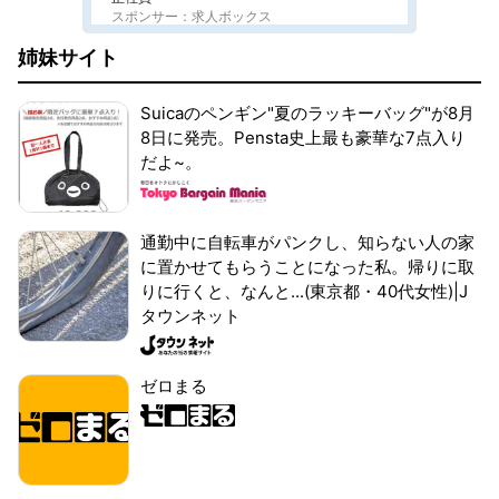
スポンサー：求人ボックス
姉妹サイト
Suicaのペンギン"夏のラッキーバッグ"が8月
8日に発売。Pensta史上最も豪華な7点入り
だよ~。
通勤中に自転車がパンクし、知らない人の家
に置かせてもらうことになった私。帰りに取
りに行くと、なんと...(東京都・40代女性)|J
タウンネット
ゼロまる