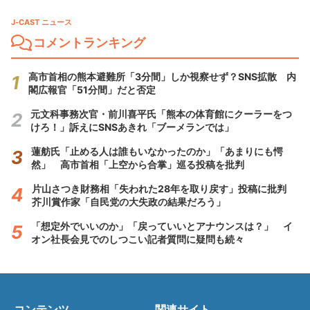
J-CAST ニュース
コメントランキング
高市首相の熊本避難所「3分間」しか視察せず？SNS拡散 内
閣広報官「51分間」だと否定
元文科事務次官・前川喜平氏「熊本の体育館にクーラーをつ
けろ！」訴えにSNSあきれ「ブーメランでは」
蓮舫氏「止める人は誰もいなかったのか」「あまりにも愕
然」 高市首相「上空から合掌」巡る投稿を批判
片山さつき財務相「失われた28年を取り戻す」投稿に批判
芥川賞作家「自民党の大失政の結果だろう」
「想定外でいいのか」「戻っていいとアナウンスは？」 イ
オン社長会見でのしつこい記者質問に疑問も続々
コンテンツ
関連サイト