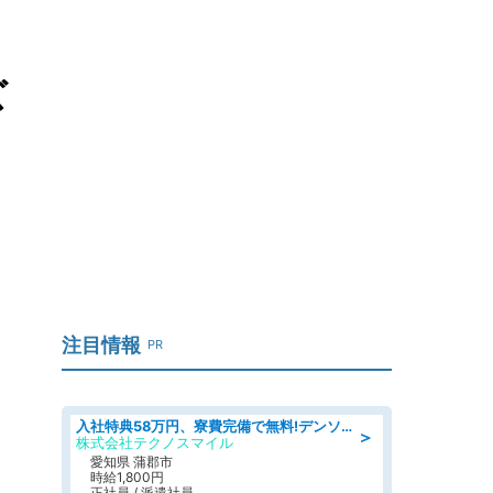
ズ
注目情報
PR
入社特典58万円、寮費完備で無料!デンソーで働こう!自動車工場で小型部品の検査業務 denso aichi
＞
株式会社テクノスマイル
愛知県 蒲郡市
時給1,800円
正社員 / 派遣社員