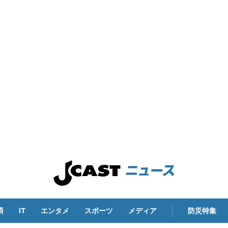
済
IT
エンタメ
スポーツ
メディア
防災特集