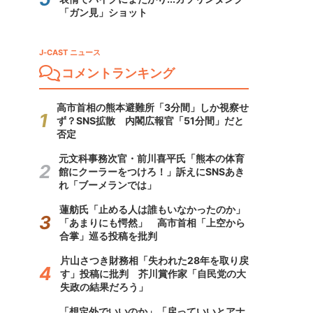
「ガン見」ショット
J-CAST ニュース
コメントランキング
高市首相の熊本避難所「3分間」しか視察せ
ず？SNS拡散 内閣広報官「51分間」だと
否定
元文科事務次官・前川喜平氏「熊本の体育
館にクーラーをつけろ！」訴えにSNSあき
れ「ブーメランでは」
蓮舫氏「止める人は誰もいなかったのか」
「あまりにも愕然」 高市首相「上空から
合掌」巡る投稿を批判
片山さつき財務相「失われた28年を取り戻
す」投稿に批判 芥川賞作家「自民党の大
失政の結果だろう」
「想定外でいいのか」「戻っていいとアナ