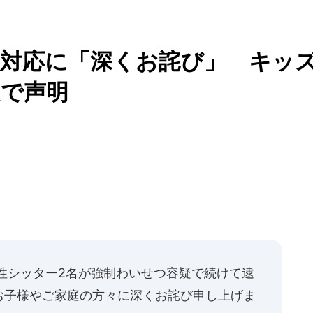
の対応に「深くお詫び」 キッ
題で声明
性シッター2名が強制わいせつ容疑で続けて逮
お子様やご家庭の方々に深くお詫び申し上げま