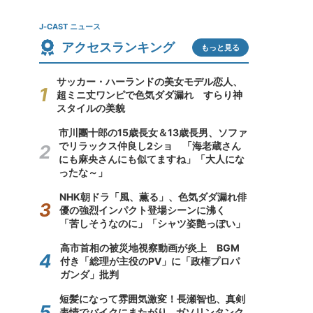
J-CAST ニュース
アクセスランキング
もっと見る
サッカー・ハーランドの美女モデル恋人、
超ミニ丈ワンピで色気ダダ漏れ すらり神
スタイルの美貌
市川團十郎の15歳長女＆13歳長男、ソファ
でリラックス仲良し2ショ 「海老蔵さん
にも麻央さんにも似てますね」「大人にな
ったな～」
NHK朝ドラ「風、薫る」、色気ダダ漏れ俳
優の強烈インパクト登場シーンに沸く
「苦しそうなのに」「シャツ姿艶っぽい」
高市首相の被災地視察動画が炎上 BGM
付き「総理が主役のPV」に「政権プロパ
ガンダ」批判
短髪になって雰囲気激変！長瀬智也、真剣
表情でバイクにまたがり...ガソリンタンク