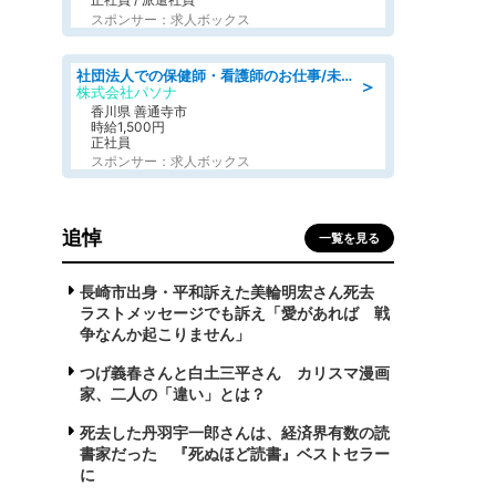
スポンサー：求人ボックス
社団法人での保健師・看護師のお仕事/未経験OK/要資格:普通免許、保健師、正看護師
＞
株式会社パソナ
香川県 善通寺市
時給1,500円
正社員
スポンサー：求人ボックス
追悼
一覧を見る
長崎市出身・平和訴えた美輪明宏さん死去
ラストメッセージでも訴え「愛があれば 戦
争なんか起こりません」
つげ義春さんと白土三平さん カリスマ漫画
家、二人の「違い」とは？
死去した丹羽宇一郎さんは、経済界有数の読
書家だった 『死ぬほど読書』ベストセラー
に