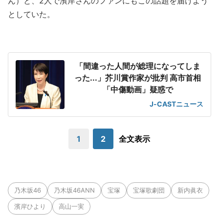
ん）と、2人で濱岸さんのファンにもこの話題を届けよう
としていた。
「間違った人間が総理になってしま
った...」芥川賞作家が批判 高市首相
「中傷動画」疑惑で
J-CASTニュース
1
2
全文表示
乃木坂46
乃木坂46ANN
宝塚
宝塚歌劇団
新内眞衣
濱岸ひより
高山一実