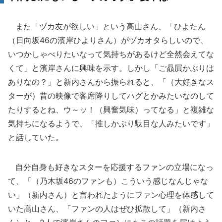
また「ヅカ友が欲しい」という高山さん、「ひよたん
（日向坂46の濱岸ひよりさん）がヅカオタらしいので、
いつかしゃべりたいなって気持ちがあるけど全然会えてな
くて」と濱岸さんに興味を示す。しかし「ご贔屓かぶりは
ありなの？」と新内さんから振られると、「（大好きなス
ターが）昔の映像で客席降りしてハグとかみたいなのして
たりするとね、ウ～ッ！（興奮気味）ってなる」と複雑な
気持ちになるようで、「推しかぶり駄目な人みたいです」
と話していた。
自分自身も好きなスターを応援するファンの立場になっ
て、「（乃木坂46のファンも）こういう感じなんじゃな
い」（新内さん）と言われたようにファン心理を体感して
いた高山さん、「ファンの人はぜひ拡散して」（新内さ