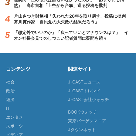
然」 高市首相「上空から合掌」巡る投稿を批判
片山さつき財務相「失われた28年を取り戻す」投稿に批判
芥川賞作家「自民党の大失政の結果だろう」
「想定外でいいのか」「戻っていいとアナウンスは？」 イ
オン社長会見でのしつこい記者質問に疑問も続々
コンテンツ
関連サイト
社会
J-CASTニュース
政治
J-CASTトレンド
経済
J-CAST会社ウォッチ
IT
BOOKウォッチ
エンタメ
東京バーゲンマニア
スポーツ
Jタウンネット
メディア