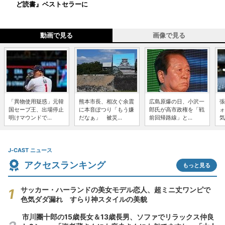
ど読書』ベストセラーに
動画で見る
画像で見る
「異物使用疑惑」元韓
熊本市長、相次ぐ余震
広島原爆の日、小沢一
張
国セーブ王、出場停止
に本音ぽつり「もう嫌
郎氏が高市政権を「戦
ォ
明けマウンドで...
だなぁ」 被災...
前回帰路線」と...
気
J-CAST ニュース
アクセスランキング
もっと見る
サッカー・ハーランドの美女モデル恋人、超ミニ丈ワンピで
色気ダダ漏れ すらり神スタイルの美貌
市川團十郎の15歳長女＆13歳長男、ソファでリラックス仲良