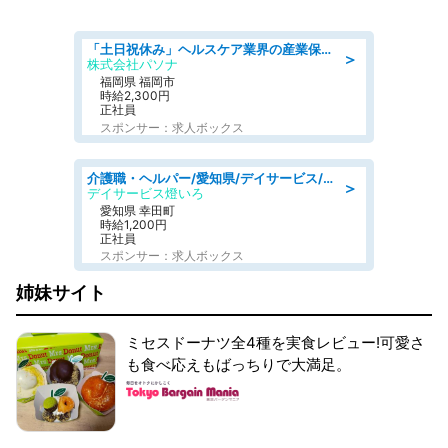
「土日祝休み」ヘルスケア業界の産業保健師/高時給/未経験OK/要資格:保健師、正看護師
＞
株式会社パソナ
福岡県 福岡市
時給2,300円
正社員
スポンサー：求人ボックス
介護職・ヘルパー/愛知県/デイサービス/JR東海道本線 幸田/額田郡幸田町
＞
デイサービス燈いろ
愛知県 幸田町
時給1,200円
正社員
スポンサー：求人ボックス
姉妹サイト
ミセスドーナツ全4種を実食レビュー!可愛さ
も食べ応えもばっちりで大満足。