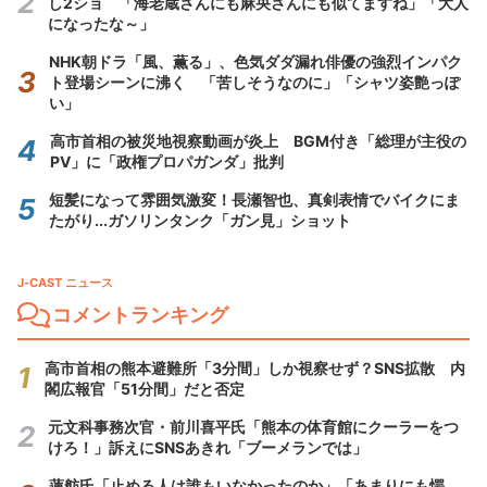
し2ショ 「海老蔵さんにも麻央さんにも似てますね」「大人
になったな～」
NHK朝ドラ「風、薫る」、色気ダダ漏れ俳優の強烈インパク
ト登場シーンに沸く 「苦しそうなのに」「シャツ姿艶っぽ
い」
高市首相の被災地視察動画が炎上 BGM付き「総理が主役の
PV」に「政権プロパガンダ」批判
短髪になって雰囲気激変！長瀬智也、真剣表情でバイクにま
たがり...ガソリンタンク「ガン見」ショット
J-CAST ニュース
コメントランキング
高市首相の熊本避難所「3分間」しか視察せず？SNS拡散 内
閣広報官「51分間」だと否定
元文科事務次官・前川喜平氏「熊本の体育館にクーラーをつ
けろ！」訴えにSNSあきれ「ブーメランでは」
蓮舫氏「止める人は誰もいなかったのか」「あまりにも愕