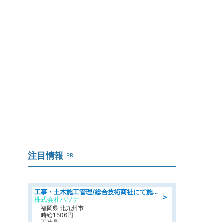
注目情報
PR
工事・土木施工管理/総合技術商社にて施工管理のお仕事/即日勤務可/車通勤可/工事・土木施工管理/生産・品質管理
＞
株式会社パソナ
福岡県 北九州市
時給1,506円
正社員