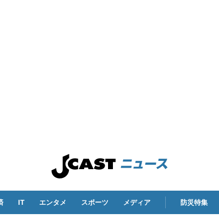
済
IT
エンタメ
スポーツ
メディア
防災特集