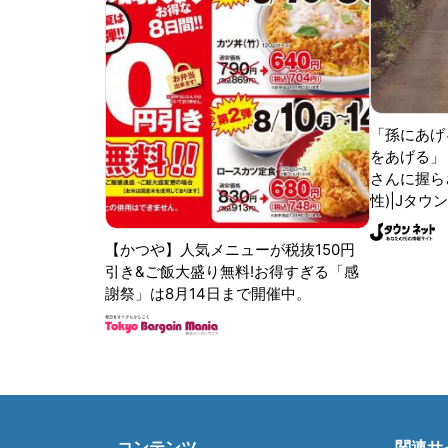
「孫にあげ
をあげる」
さんに握ら
性)|Jタウ
【かつや】人気メニューが税抜150円
引き&ご飯大盛り無料!お得すぎる「感
謝祭」は8月14日まで開催中。
コンテンツ
関連サ