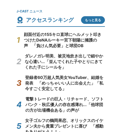
J-CAST ニュース
アクセスランキング
もっと見る
顔面付近の155キロ直球にヘルメット叩き
つけたDeNAルーキー宮下朝陽に擁護の
声 「負けん気必要」と球団OB
ダレノガレ明美、被災地炊き出しで細やか
な心遣い...「並んでくれた子やとりにきて
くれた子にシールを」
登録者60万超人気美女YouTuber、結婚を
発表 「めっちゃいい人に出会えた」「私
今すごく安定してる」
電撃トレードの巨人・リチャード、ソフト
バンク・秋広優人の存在感薄れ...「他球団
の方が出場機会ある」の声が
女子ゴルフの鶴岡果恋、オリックスのイケ
メン夫から貴重プレゼントに喜び 「感動
をありがとう！！」