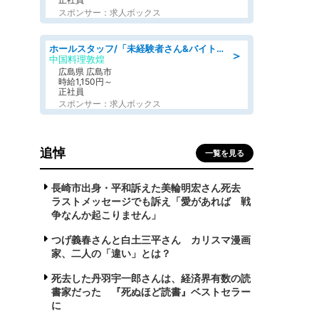
スポンサー：求人ボックス
ホールスタッフ/「未経験者さん&バイトデビューも大歓迎」残業ほぼなし×1日3時間〜勤務OK!フォロー体制も充実/広島県/広島市南区
＞
中国料理敦煌
広島県 広島市
時給1,150円～
正社員
スポンサー：求人ボックス
追悼
一覧を見る
長崎市出身・平和訴えた美輪明宏さん死去
ラストメッセージでも訴え「愛があれば 戦
争なんか起こりません」
つげ義春さんと白土三平さん カリスマ漫画
家、二人の「違い」とは？
死去した丹羽宇一郎さんは、経済界有数の読
書家だった 『死ぬほど読書』ベストセラー
に