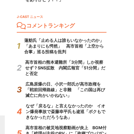
J-CAST ニュース
コメントランキング
蓮舫氏「止める人は誰もいなかったのか」
「あまりにも愕然」 高市首相「上空から
合掌」巡る投稿を批判
高市首相の熊本避難所「3分間」しか視察
せず？SNS拡散 内閣広報官「51分間」だ
と否定
広島原爆の日、小沢一郎氏が高市政権を
「戦前回帰路線」と非難 「この国は再び
滅亡に向かいかねない」
なぜ「戻るな」と言えなかったのか イオ
ン爆発事故で斎藤幸平氏も逡巡「ボクもで
きなかっただろうなあ」
高市首相の被災地視察動画が炎上 BGM付
き「総理が主役のPV」に「政権プロパガン