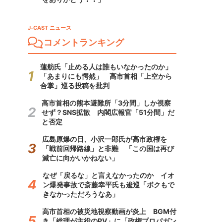
J-CAST ニュース
コメントランキング
蓮舫氏「止める人は誰もいなかったのか」
「あまりにも愕然」 高市首相「上空から
合掌」巡る投稿を批判
高市首相の熊本避難所「3分間」しか視察
せず？SNS拡散 内閣広報官「51分間」だ
と否定
広島原爆の日、小沢一郎氏が高市政権を
「戦前回帰路線」と非難 「この国は再び
滅亡に向かいかねない」
なぜ「戻るな」と言えなかったのか イオ
ン爆発事故で斎藤幸平氏も逡巡「ボクもで
きなかっただろうなあ」
高市首相の被災地視察動画が炎上 BGM付
き「総理が主役のPV」に「政権プロパガン