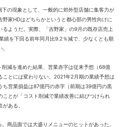
下の現象として、一般的に郊外型店舗に集客力が
吉野家HDはどちらかというと都心部の男性向けに
いるようだ。実際、「吉野家」の9月の既存店売上
の業績を下回る前年同月比9.2％減で、少なくとも順
い。
削減を進めた結果、営業赤字は従来予想（68億
ことには変わりない。2021年2月期の業績予想は
ち営業損益は87億円の赤字（前期は39億円の黒
のことが「コスト削減で業績改善に結びつけられ
性がある。
。商品面では大盛りメニューのヒットがあった。