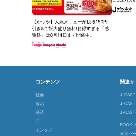
に3.2万人
【かつや】人気メニューが税抜150円
引き&ご飯大盛り無料!お得すぎる「感
謝祭」は8月14日まで開催中。
コンテンツ
関連サ
社会
J-CAS
政治
J-CAS
経済
J-CA
IT
BOOK
エンタメ
東京バ