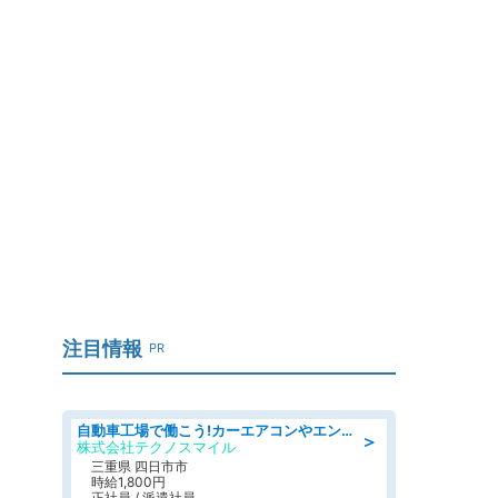
注目情報
PR
自動車工場で働こう!カーエアコンやエンジンの製造・加工業務/寮完備 denso aichi
＞
株式会社テクノスマイル
三重県 四日市市
時給1,800円
正社員 / 派遣社員