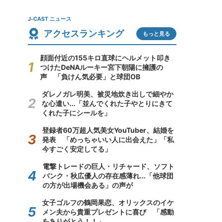
J-CAST ニュース
アクセスランキング
もっと見る
顔面付近の155キロ直球にヘルメット叩き
つけたDeNAルーキー宮下朝陽に擁護の
声 「負けん気必要」と球団OB
ダレノガレ明美、被災地炊き出しで細やか
な心遣い...「並んでくれた子やとりにきて
くれた子にシールを」
登録者60万超人気美女YouTuber、結婚を
発表 「めっちゃいい人に出会えた」「私
今すごく安定してる」
電撃トレードの巨人・リチャード、ソフト
バンク・秋広優人の存在感薄れ...「他球団
の方が出場機会ある」の声が
女子ゴルフの鶴岡果恋、オリックスのイケ
メン夫から貴重プレゼントに喜び 「感動
をありがとう！！」