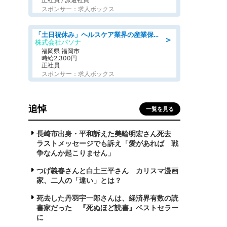
スポンサー：求人ボックス
「土日祝休み」ヘルスケア業界の産業保健師/高時給/未経験OK/要資格:保健師、正看護師
＞
株式会社パソナ
福岡県 福岡市
時給2,300円
正社員
スポンサー：求人ボックス
追悼
一覧を見る
長崎市出身・平和訴えた美輪明宏さん死去
ラストメッセージでも訴え「愛があれば 戦
争なんか起こりません」
つげ義春さんと白土三平さん カリスマ漫画
家、二人の「違い」とは？
死去した丹羽宇一郎さんは、経済界有数の読
書家だった 『死ぬほど読書』ベストセラー
に