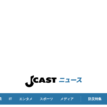
済
IT
エンタメ
スポーツ
メディア
防災特集