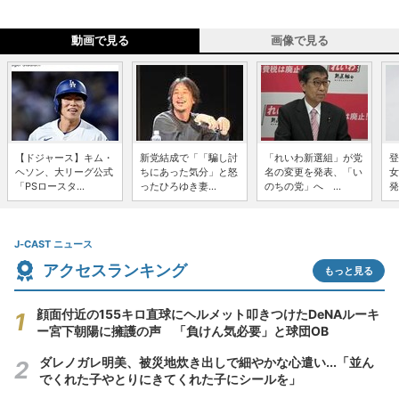
動画で見る
画像で見る
【ドジャース】キム・
新党結成で「「騙し討
「れいわ新選組」が党
登
ヘソン、大リーグ公式
ちにあった気分」と怒
名の変更を発表、「い
女
「PSロースタ...
ったひろゆき妻...
のちの党」へ ...
発
J-CAST ニュース
アクセスランキング
もっと見る
顔面付近の155キロ直球にヘルメット叩きつけたDeNAルーキ
ー宮下朝陽に擁護の声 「負けん気必要」と球団OB
ダレノガレ明美、被災地炊き出しで細やかな心遣い...「並ん
でくれた子やとりにきてくれた子にシールを」