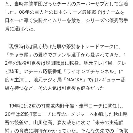
と、当時常勝軍団だったチームのスーパーサブとして定着
した。08年の巨人との日本シリーズ最終戦ではチームを
日本一に導く決勝タイムリーを放ち、シリーズの優秀選手
賞に選ばれた。
現役時代は黒く焼けた肌や茶髪をトレードマークに、
「チャラ尾」の愛称でファンや選手から愛されてきた。1
2年の現役引退後は球団職員に転身。地元テレビ局「テレ
ビ埼玉」のチーム応援番組「ライオンズチャンネル」に
度々主演し、地元ラジオ局「NACK5」ではレギュラー番
組を持つなど、その人気は引退後も健在だった。
19年には2軍の打撃兼内野守備・走塁コーチに就任し、
20年は2軍打撃コーチに専念。メジャーへ挑戦した秋山翔
吾の後釜や、山川穂高、森友哉らに次ぐ「未来の主砲候
補」の育成に期待がかかっていた。そんな矢先での「窃取