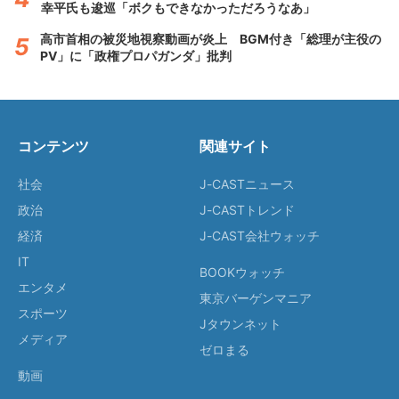
幸平氏も逡巡「ボクもできなかっただろうなあ」
高市首相の被災地視察動画が炎上 BGM付き「総理が主役の
PV」に「政権プロパガンダ」批判
コンテンツ
関連サイト
社会
J-CASTニュース
政治
J-CASTトレンド
経済
J-CAST会社ウォッチ
IT
BOOKウォッチ
エンタメ
東京バーゲンマニア
スポーツ
Jタウンネット
メディア
ゼロまる
動画