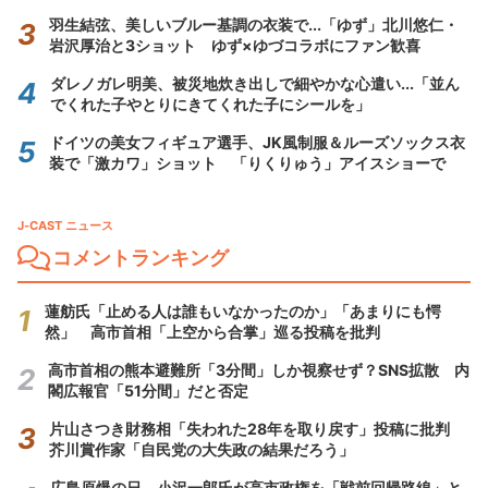
羽生結弦、美しいブルー基調の衣装で...「ゆず」北川悠仁・
岩沢厚治と3ショット ゆず×ゆづコラボにファン歓喜
ダレノガレ明美、被災地炊き出しで細やかな心遣い...「並ん
でくれた子やとりにきてくれた子にシールを」
ドイツの美女フィギュア選手、JK風制服＆ルーズソックス衣
装で「激カワ」ショット 「りくりゅう」アイスショーで
J-CAST ニュース
コメントランキング
蓮舫氏「止める人は誰もいなかったのか」「あまりにも愕
然」 高市首相「上空から合掌」巡る投稿を批判
高市首相の熊本避難所「3分間」しか視察せず？SNS拡散 内
閣広報官「51分間」だと否定
片山さつき財務相「失われた28年を取り戻す」投稿に批判
芥川賞作家「自民党の大失政の結果だろう」
広島原爆の日、小沢一郎氏が高市政権を「戦前回帰路線」と