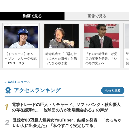
動画で見る
画像で見る
【ドジャース】キム・
新党結成で「「騙し討
「れいわ新選組」が党
登
ヘソン、大リーグ公式
ちにあった気分」と怒
名の変更を発表、「い
女
「PSロースタ...
ったひろゆき妻...
のちの党」へ ...
発
J-CAST ニュース
アクセスランキング
もっと見る
電撃トレードの巨人・リチャード、ソフトバンク・秋広優人
の存在感薄れ...「他球団の方が出場機会ある」の声が
登録者60万超人気美女YouTuber、結婚を発表 「めっちゃ
いい人に出会えた」「私今すごく安定してる」