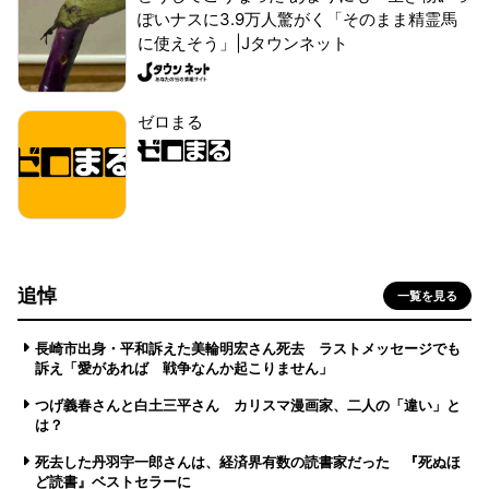
ぽいナスに3.9万人驚がく「そのまま精霊馬
に使えそう」|Jタウンネット
ゼロまる
追悼
一覧を見る
長崎市出身・平和訴えた美輪明宏さん死去 ラストメッセージでも
訴え「愛があれば 戦争なんか起こりません」
つげ義春さんと白土三平さん カリスマ漫画家、二人の「違い」と
は？
死去した丹羽宇一郎さんは、経済界有数の読書家だった 『死ぬほ
ど読書』ベストセラーに