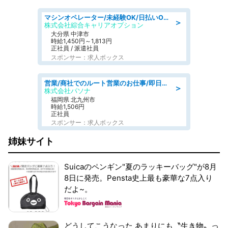
マシンオペレーター/未経験OK/日払いOK/交替制/20・30・40代活躍中/製造 工場
＞
株式会社綜合キャリアオプション
大分県 中津市
時給1,450円～1,813円
正社員 / 派遣社員
スポンサー：求人ボックス
営業/商社でのルート営業のお仕事/即日勤務可/車通勤可/営業
＞
株式会社パソナ
福岡県 北九州市
時給1,506円
正社員
スポンサー：求人ボックス
姉妹サイト
Suicaのペンギン"夏のラッキーバッグ"が8月
8日に発売。Pensta史上最も豪華な7点入り
だよ~。
どうしてこうなった あまりにも〝生き物〟っ