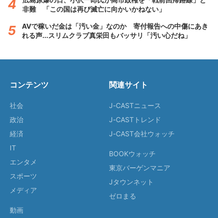
非難 「この国は再び滅亡に向かいかねない」
AVで稼いだ金は「汚い金」なのか 寄付報告への中傷にあき
れる声...スリムクラブ真栄田もバッサリ「汚い心だね」
コンテンツ
関連サイト
社会
J-CASTニュース
政治
J-CASTトレンド
経済
J-CAST会社ウォッチ
IT
BOOKウォッチ
エンタメ
東京バーゲンマニア
スポーツ
Jタウンネット
メディア
ゼロまる
動画