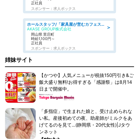
正社員
スポンサー：求人ボックス
ホールスタッフ/「家具屋が営むカフェスタッフ!」週2日～OK!嬉しいまかない付き/岡山県/浅口郡里庄町
＞
AKASE GROUP株式会社
岡山県 里庄町
時給1,100円～
正社員
スポンサー：求人ボックス
姉妹サイト
【かつや】人気メニューが税抜150円引き&ご
飯大盛り無料!お得すぎる「感謝祭」は8月14
日まで開催中。
「多指症」で生まれた娘と、受け止められな
い私。産後初めての夜、助産師がミルクをあ
げてるのを見て...(静岡県・20代女性)|Jタウ
ンネット