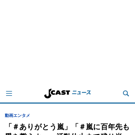
動画
エンタメ
「＃ありがとう嵐」「＃嵐に百年先も