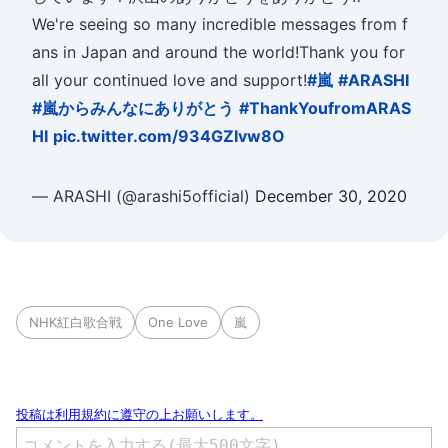
We're seeing so many incredible messages from f
ans in Japan and around the world!Thank you for
all your continued love and support!
#嵐
#ARASHI
#嵐からみんなにありがとう
#ThankYoufromARAS
HI
pic.twitter.com/934GZIvw8O
— ARASHI (@arashi5official)
December 30, 2020
NHK紅白歌合戦
One Love
嵐