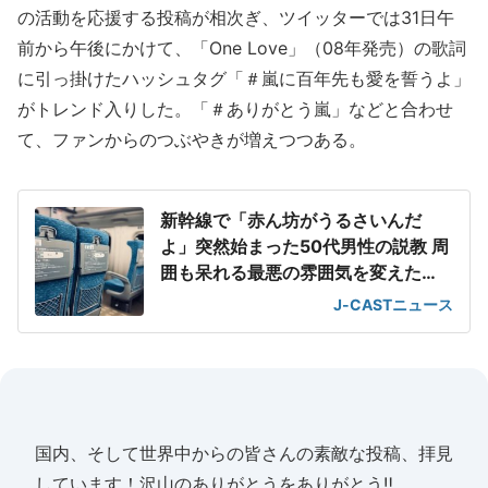
の活動を応援する投稿が相次ぎ、ツイッターでは31日午
前から午後にかけて、「One Love」（08年発売）の歌詞
に引っ掛けたハッシュタグ「＃嵐に百年先も愛を誓うよ」
がトレンド入りした。「＃ありがとう嵐」などと合わせ
て、ファンからのつぶやきが増えつつある。
新幹線で「赤ん坊がうるさいんだ
よ」突然始まった50代男性の説教 周
囲も呆れる最悪の雰囲気を変えた
「一喝」
J-CASTニュース
国内、そして世界中からの皆さんの素敵な投稿、拝見
しています！沢山のありがとうをありがとう‼️