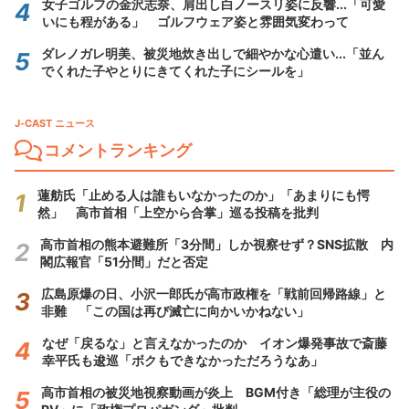
女子ゴルフの金沢志奈、肩出し白ノースリ姿に反響...「可愛
いにも程がある」 ゴルフウェア姿と雰囲気変わって
ダレノガレ明美、被災地炊き出しで細やかな心遣い...「並ん
でくれた子やとりにきてくれた子にシールを」
J-CAST ニュース
コメントランキング
蓮舫氏「止める人は誰もいなかったのか」「あまりにも愕
然」 高市首相「上空から合掌」巡る投稿を批判
高市首相の熊本避難所「3分間」しか視察せず？SNS拡散 内
閣広報官「51分間」だと否定
広島原爆の日、小沢一郎氏が高市政権を「戦前回帰路線」と
非難 「この国は再び滅亡に向かいかねない」
なぜ「戻るな」と言えなかったのか イオン爆発事故で斎藤
幸平氏も逡巡「ボクもできなかっただろうなあ」
高市首相の被災地視察動画が炎上 BGM付き「総理が主役の