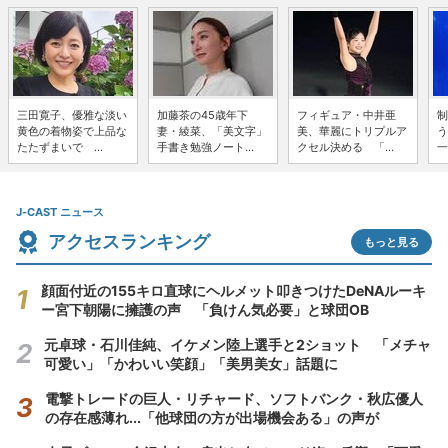
三田寛子、優雅な淡い
加藤茶の45歳年下
フィギュア・中井亜
制
黄色の着物姿で上品な
妻・綾菜、「美文字」
美、華麗にトリプルア
う
たたずまいで ...
手書き勉強ノート...
クセル決める 「...
一
J-CAST ニュース
アクセスランキング
もっと見る
顔面付近の155キロ直球にヘルメット叩きつけたDeNAルーキ
ー宮下朝陽に擁護の声 「負けん気必要」と球団OB
元卓球・石川佳純、イケメン陸上選手と2ショット 「メチャ
可愛い」「かわいい笑顔」「美男美女」話題に
電撃トレードの巨人・リチャード、ソフトバンク・秋広優人
の存在感薄れ...「他球団の方が出場機会ある」の声が