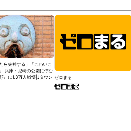
たら失神する」「こわいこ
」 兵庫・尼崎の公園に佇む
〟に1.3万人戦慄|Jタウン
ゼロまる