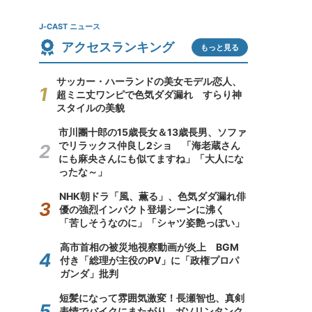
J-CAST ニュース
アクセスランキング
もっと見る
サッカー・ハーランドの美女モデル恋人、
超ミニ丈ワンピで色気ダダ漏れ すらり神
スタイルの美貌
市川團十郎の15歳長女＆13歳長男、ソファ
でリラックス仲良し2ショ 「海老蔵さん
にも麻央さんにも似てますね」「大人にな
ったな～」
NHK朝ドラ「風、薫る」、色気ダダ漏れ俳
優の強烈インパクト登場シーンに沸く
「苦しそうなのに」「シャツ姿艶っぽい」
高市首相の被災地視察動画が炎上 BGM
付き「総理が主役のPV」に「政権プロパ
ガンダ」批判
短髪になって雰囲気激変！長瀬智也、真剣
表情でバイクにまたがり...ガソリンタンク