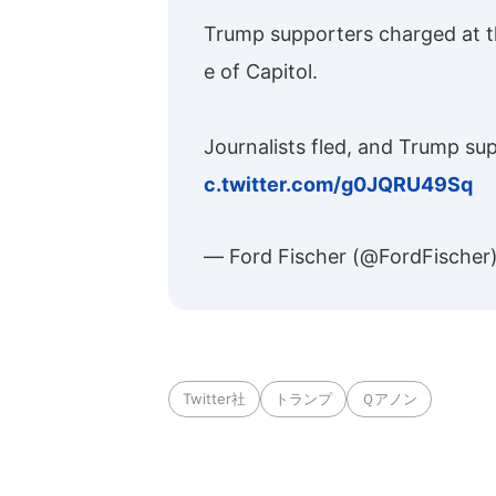
Trump supporters charged at t
e of Capitol.
Journalists fled, and Trump su
c.twitter.com/g0JQRU49Sq
— Ford Fischer (@FordFischer
Twitter社
トランプ
Ｑアノン