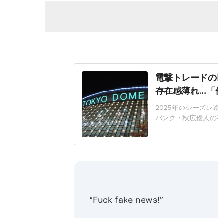
電撃トレードの
存在感薄れ..
2025年のシーズ
バンク・秋広優人の
いリチャードはソフ
いた長打力を評価さ
移籍。阿部慎之助前監
打点をマークした。
“Fuck fake news!”