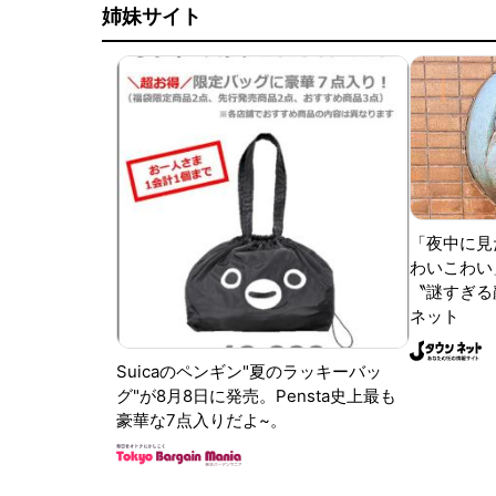
姉妹サイト
「夜中に見
わいこわい
〝謎すぎる顔
ネット
Suicaのペンギン"夏のラッキーバッ
グ"が8月8日に発売。Pensta史上最も
豪華な7点入りだよ~。