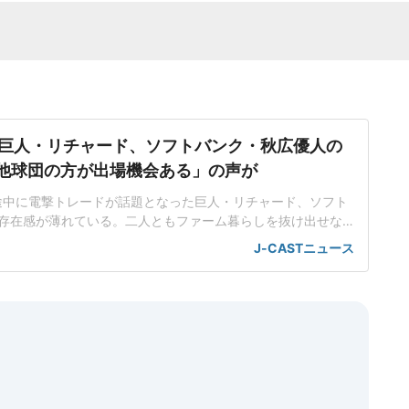
巨人・リチャード、ソフトバンク・秋広優人の
.「他球団の方が出場機会ある」の声が
ン途中に電撃トレードが話題となった巨人・リチャード、ソフト
存在感が薄れている。二人ともファーム暮らしを抜け出せな
トバンク在籍時にウエスタン・リーグで5年連続本塁打王に輝
J-CASTニュース
れ、秋広優人、大江竜聖と2対1のトレードで25年5月に巨人に
督の期待は大きく、77試合出場で打率.211、11本塁打、39