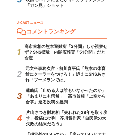
「ガン見」ショット
J-CAST ニュース
コメントランキング
高市首相の熊本避難所「3分間」しか視察せ
ず？SNS拡散 内閣広報官「51分間」だと
否定
元文科事務次官・前川喜平氏「熊本の体育
館にクーラーをつけろ！」訴えにSNSあき
れ「ブーメランでは」
蓮舫氏「止める人は誰もいなかったのか」
「あまりにも愕然」 高市首相「上空から
合掌」巡る投稿を批判
片山さつき財務相「失われた28年を取り戻
す」投稿に批判 芥川賞作家「自民党の大
失政の結果だろう」
「想定外でいいのか」「戻っていいとアナ