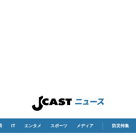
済
IT
エンタメ
スポーツ
メディア
防災特集