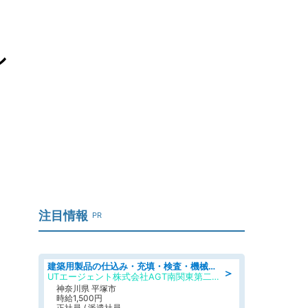
シ
注目情報
PR
建築用製品の仕込み・充填・検査・機械操作/寮完備/日払い/工場・製造
＞
UTエージェント株式会社AGT南関東第二CU
神奈川県 平塚市
時給1,500円
正社員 / 派遣社員