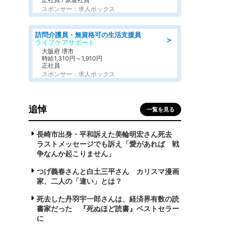
スポンサー：求人ボックス
訪問介護員・無資格可の生活支援員
＞
ライフケアサポート
大阪府 堺市
時給1,310円～1,910円
正社員
スポンサー：求人ボックス
追悼
一覧を見る
長崎市出身・平和訴えた美輪明宏さん死去
ラストメッセージでも訴え「愛があれば 戦
争なんか起こりません」
つげ義春さんと白土三平さん カリスマ漫画
家、二人の「違い」とは？
死去した丹羽宇一郎さんは、経済界有数の読
書家だった 『死ぬほど読書』ベストセラー
に