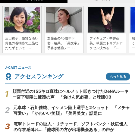
三田寛子、優雅な淡い
加藤茶の45歳年下
フィギュア・中井亜
制
黄色の着物姿で上品な
妻・綾菜、「美文字」
美、華麗にトリプルア
う
たたずまいで ...
手書き勉強ノート...
クセル決める 「...
一
J-CAST ニュース
アクセスランキング
もっと見る
顔面付近の155キロ直球にヘルメット叩きつけたDeNAルーキ
ー宮下朝陽に擁護の声 「負けん気必要」と球団OB
元卓球・石川佳純、イケメン陸上選手と2ショット 「メチャ
可愛い」「かわいい笑顔」「美男美女」話題に
電撃トレードの巨人・リチャード、ソフトバンク・秋広優人
の存在感薄れ...「他球団の方が出場機会ある」の声が