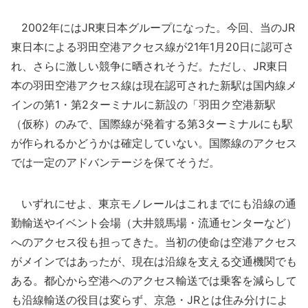
2002年にはJR東日本グループになった。今回、当のJR
東日本による羽田空港アクセス線が21年1月20日に認可さ
れ、さらに激しい競争に晒されそうだ。ただし、JR東日
本の羽田空港アクセス線は現在認可された新駅は国内線メ
インの第1・第2ターミナルに新設の「羽田ク空港新駅
（仮称）のみで、国際線が発着する第3ターミナルにも駅
が作られるかどうかは確定していない。国際線のアクセス
では一定のアドバンテージを保てそうだ。
いずれにせよ、東京モノレールはこれまでにも沿線の通
勤輸送やイベント会場（大井競馬場・流通センターなど）
へのアクセス役も担ってきた。当初の使命は空港アクセス
がメインではあったが、現在は沿線を支える交通機関でも
ある。都心から空港へのアクセス輸送では乗客を減らして
も沿線輸送の役目は変らず、京急・JRとは住み分けによ