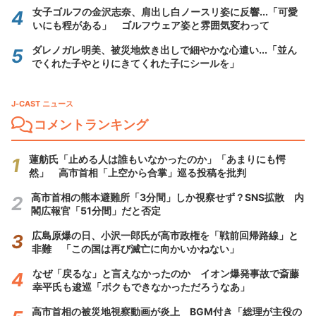
女子ゴルフの金沢志奈、肩出し白ノースリ姿に反響...「可愛
いにも程がある」 ゴルフウェア姿と雰囲気変わって
ダレノガレ明美、被災地炊き出しで細やかな心遣い...「並ん
でくれた子やとりにきてくれた子にシールを」
J-CAST ニュース
コメントランキング
蓮舫氏「止める人は誰もいなかったのか」「あまりにも愕
然」 高市首相「上空から合掌」巡る投稿を批判
高市首相の熊本避難所「3分間」しか視察せず？SNS拡散 内
閣広報官「51分間」だと否定
広島原爆の日、小沢一郎氏が高市政権を「戦前回帰路線」と
非難 「この国は再び滅亡に向かいかねない」
なぜ「戻るな」と言えなかったのか イオン爆発事故で斎藤
幸平氏も逡巡「ボクもできなかっただろうなあ」
高市首相の被災地視察動画が炎上 BGM付き「総理が主役の