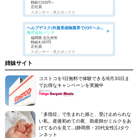
時給1,100円～
正社員
スポンサー：求人ボックス
ヘルプデスク/外資系保険業界でのITヘルプデスク業務/駅近/即日勤務可/ヘルプデスク
＞
株式会社パソナ
福岡県 北九州市
時給4,167円
正社員
スポンサー：求人ボックス
姉妹サイト
コストコを1日無料で体験できる!8月30日ま
でお得なキャンペーンを実施中
「多指症」で生まれた娘と、受け止められな
い私。産後初めての夜、助産師がミルクをあ
げてるのを見て...(静岡県・20代女性)|Jタウ
ンネット