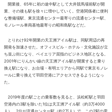
開業後、65年に初の途中駅として大井競馬場前駅が開
業、その後も駅を徐々に増やしていく。空港関係者に便利
な整備場駅、東京流通センター最寄りの流通センター駅、
モノレール車両基地最寄りの昭和島駅などだ。
とりわけ92年開業の天王洲アイル駅は、同駅周辺の再
開発を加速させた。オフィスビル・ホテル・文化施設が立
ち並ぶ街になり、ベイエリア屈指のビジネス地区となる。
2001年にりんかい線の天王洲アイル駅が開業すると乗り
換え駅になり、お台場・有明エリアから同駅で東京モノレ
ールに乗り換えて羽田空港にアクセスできるようになっ
た。
2019年度の駅ごとの乗客数を見ると、浜松町駅と羽田
空港内の3駅を除いた1位は天王洲アイル駅（約3万4000
人）、2位が流通センター駅（約2万人）で、この2駅の需