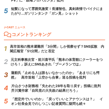
PV」に「政権プロパガンダ」批判
短髪になって雰囲気激変！長瀬智也、真剣表情でバイクにま
たがり...ガソリンタンク「ガン見」ショット
J-CAST ニュース
コメントランキング
高市首相の熊本避難所「3分間」しか視察せず？SNS拡散 内
閣広報官「51分間」だと否定
元文科事務次官・前川喜平氏「熊本の体育館にクーラーをつ
けろ！」訴えにSNSあきれ「ブーメランでは」
蓮舫氏「止める人は誰もいなかったのか」「あまりにも愕
然」 高市首相「上空から合掌」巡る投稿を批判
片山さつき財務相「失われた28年を取り戻す」投稿に批判
芥川賞作家「自民党の大失政の結果だろう」
「想定外でいいのか」「戻っていいとアナウンスは？」 イ
オン社長会見でのしつこい記者質問に疑問も続々