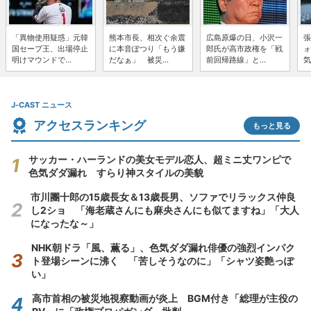
「異物使用疑惑」元韓
熊本市長、相次ぐ余震
広島原爆の日、小沢一
張
国セーブ王、出場停止
に本音ぽつり「もう嫌
郎氏が高市政権を「戦
ォ
明けマウンドで...
だなぁ」 被災...
前回帰路線」と...
気
J-CAST ニュース
アクセスランキング
もっと見る
サッカー・ハーランドの美女モデル恋人、超ミニ丈ワンピで
色気ダダ漏れ すらり神スタイルの美貌
市川團十郎の15歳長女＆13歳長男、ソファでリラックス仲良
し2ショ 「海老蔵さんにも麻央さんにも似てますね」「大人
になったな～」
NHK朝ドラ「風、薫る」、色気ダダ漏れ俳優の強烈インパク
ト登場シーンに沸く 「苦しそうなのに」「シャツ姿艶っぽ
い」
高市首相の被災地視察動画が炎上 BGM付き「総理が主役の