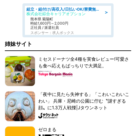
組立・組付け/高収入/日払いOK/寮費無料/交替制/20・30・40代活躍中
＞
株式会社綜合キャリアオプション
熊本県 菊陽町
時給1,600円～2,000円
正社員 / 派遣社員
スポンサー：求人ボックス
姉妹サイト
ミセスドーナツ全4種を実食レビュー!可愛さ
も食べ応えもばっちりで大満足。
「夜中に見たら失神する」「こわいこわいこ
わい」 兵庫・尼崎の公園に佇む〝謎すぎる
顔〟に1.3万人戦慄|Jタウンネット
ゼロまる