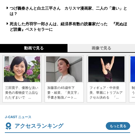
つげ義春さんと白土三平さん カリスマ漫画家、二人の「違い」と
は？
死去した丹羽宇一郎さんは、経済界有数の読書家だった 『死ぬほ
ど読書』ベストセラーに
動画で見る
画像で見る
三田寛子、優雅な淡い
加藤茶の45歳年下
フィギュア・中井亜
制
黄色の着物姿で上品な
妻・綾菜、「美文字」
美、華麗にトリプルア
う
たたずまいで ...
手書き勉強ノート...
クセル決める 「...
一
J-CAST ニュース
アクセスランキング
もっと見る