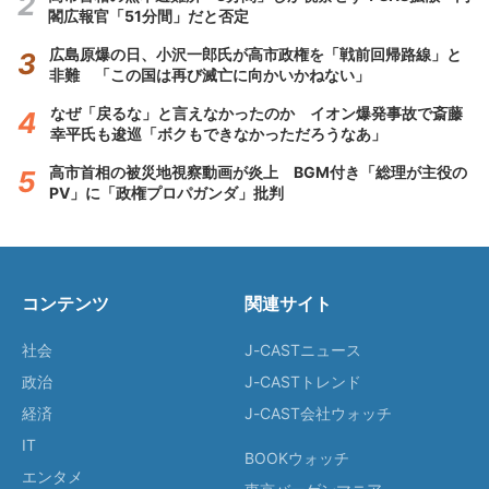
閣広報官「51分間」だと否定
広島原爆の日、小沢一郎氏が高市政権を「戦前回帰路線」と
非難 「この国は再び滅亡に向かいかねない」
なぜ「戻るな」と言えなかったのか イオン爆発事故で斎藤
幸平氏も逡巡「ボクもできなかっただろうなあ」
高市首相の被災地視察動画が炎上 BGM付き「総理が主役の
PV」に「政権プロパガンダ」批判
コンテンツ
関連サイト
社会
J-CASTニュース
政治
J-CASTトレンド
経済
J-CAST会社ウォッチ
IT
BOOKウォッチ
エンタメ