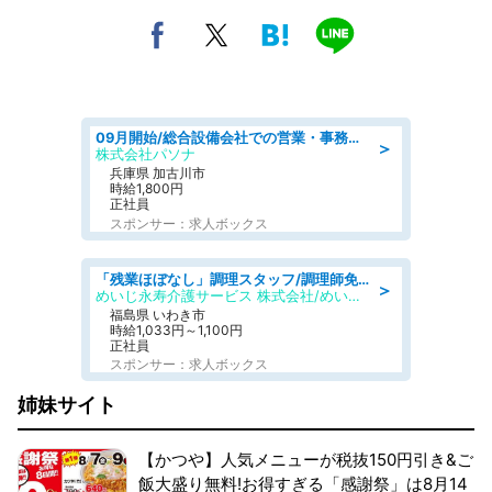
09月開始/総合設備会社での営業・事務のお仕事/車通勤可/賞与あり/営業/営業事務
＞
株式会社パソナ
兵庫県 加古川市
時給1,800円
正社員
スポンサー：求人ボックス
「残業ほぼなし」調理スタッフ/調理師免許必須/正職員/日勤のみ/住宅型有料老人ホーム
＞
めいじ永寿介護サービス 株式会社/めいじ永寿介護サービスセンター
福島県 いわき市
時給1,033円～1,100円
正社員
スポンサー：求人ボックス
姉妹サイト
【かつや】人気メニューが税抜150円引き&ご
飯大盛り無料!お得すぎる「感謝祭」は8月14