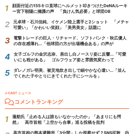
顔面付近の155キロ直球にヘルメット叩きつけたDeNAルーキ
ー宮下朝陽に擁護の声 「負けん気必要」と球団OB
元卓球・石川佳純、イケメン陸上選手と2ショット 「メチャ
可愛い」「かわいい笑顔」「美男美女」話題に
電撃トレードの巨人・リチャード、ソフトバンク・秋広優人
の存在感薄れ...「他球団の方が出場機会ある」の声が
女子ゴルフの金沢志奈、肩出し白ノースリ姿に反響...「可愛
いにも程がある」 ゴルフウェア姿と雰囲気変わって
ダレノガレ明美、被災地炊き出しで細やかな心遣い...「並ん
でくれた子やとりにきてくれた子にシールを」
J-CAST ニュース
コメントランキング
蓮舫氏「止める人は誰もいなかったのか」「あまりにも愕
然」 高市首相「上空から合掌」巡る投稿を批判
高市首相の熊本避難所「3分間」しか視察せず？SNS拡散 内