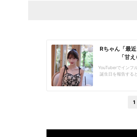
Rちゃん「最近
「甘え
YouTuberでイ
誕生日を報告する
レゼントなぐらい素
たものの、破局後の
後、YouTuber
1