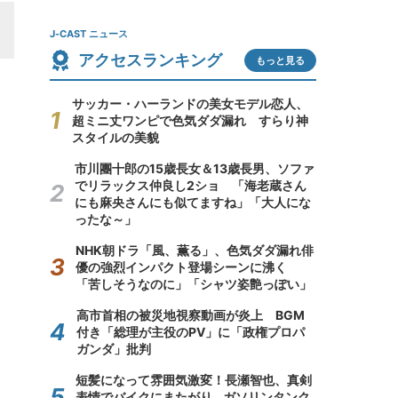
J-CAST ニュース
アクセスランキング
もっと見る
サッカー・ハーランドの美女モデル恋人、
超ミニ丈ワンピで色気ダダ漏れ すらり神
スタイルの美貌
市川團十郎の15歳長女＆13歳長男、ソファ
でリラックス仲良し2ショ 「海老蔵さん
にも麻央さんにも似てますね」「大人にな
ったな～」
NHK朝ドラ「風、薫る」、色気ダダ漏れ俳
優の強烈インパクト登場シーンに沸く
「苦しそうなのに」「シャツ姿艶っぽい」
高市首相の被災地視察動画が炎上 BGM
付き「総理が主役のPV」に「政権プロパ
ガンダ」批判
短髪になって雰囲気激変！長瀬智也、真剣
表情でバイクにまたがり...ガソリンタンク