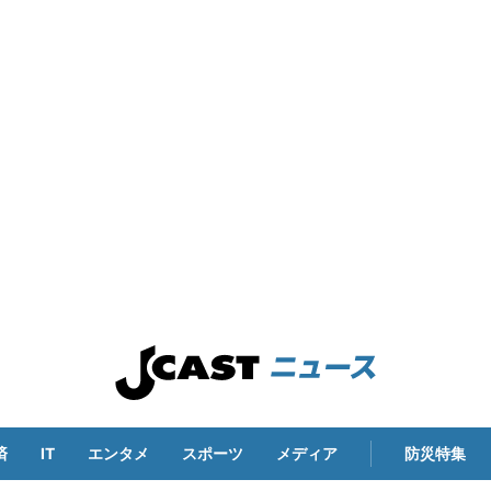
済
IT
エンタメ
スポーツ
メディア
防災特集