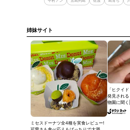
中村アン
五島列島
佐渡
島育ち
姉妹サイト
「ヒクイド
発見される 
物園に聞く
ミセスドーナツ全4種を実食レビュー!
可愛さも食べ応えもばっちりで大満