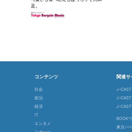
足。
コンテンツ
関連サ
社会
J-CAS
政治
J-CAS
経済
J-CA
IT
BOOK
エンタメ
東京バ
スポーツ