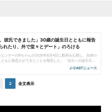
、彼氏できました」30歳の誕生日とともに報告
られたり、外で堂々とデート」のろける
ンフルエンサーのRちゃんが2026年8月4日に動画を公開し、自身の
とともに新恋人ができたことを報告した。「自分への誕生日プ
敵なご縁」Rちゃんはかつて俳優の三山凌輝さんと交際してい
J-CASTニュース
2025年に「1億円婚約トラブル」が報じられて話題に。その
のヒカルさんのYouTubeチャンネルで「彼氏オーディション」を開
催し、
2
全文表示