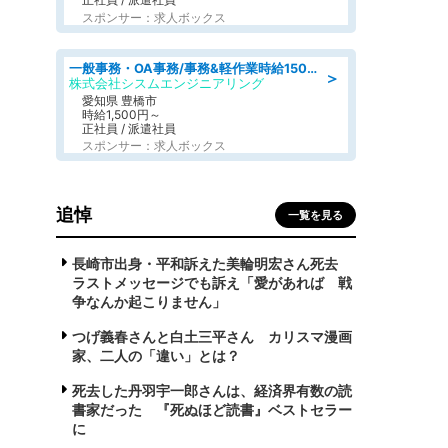
スポンサー：求人ボックス
一般事務・OA事務/事務&軽作業時給1500円土日祝休み各種社保完備
＞
株式会社シスムエンジニアリング
愛知県 豊橋市
時給1,500円～
正社員 / 派遣社員
スポンサー：求人ボックス
追悼
一覧を見る
長崎市出身・平和訴えた美輪明宏さん死去
ラストメッセージでも訴え「愛があれば 戦
争なんか起こりません」
つげ義春さんと白土三平さん カリスマ漫画
家、二人の「違い」とは？
死去した丹羽宇一郎さんは、経済界有数の読
書家だった 『死ぬほど読書』ベストセラー
に