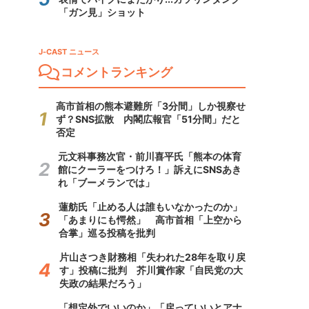
「ガン見」ショット
J-CAST ニュース
コメントランキング
高市首相の熊本避難所「3分間」しか視察せ
ず？SNS拡散 内閣広報官「51分間」だと
否定
元文科事務次官・前川喜平氏「熊本の体育
館にクーラーをつけろ！」訴えにSNSあき
れ「ブーメランでは」
蓮舫氏「止める人は誰もいなかったのか」
「あまりにも愕然」 高市首相「上空から
合掌」巡る投稿を批判
片山さつき財務相「失われた28年を取り戻
す」投稿に批判 芥川賞作家「自民党の大
失政の結果だろう」
「想定外でいいのか」「戻っていいとアナ