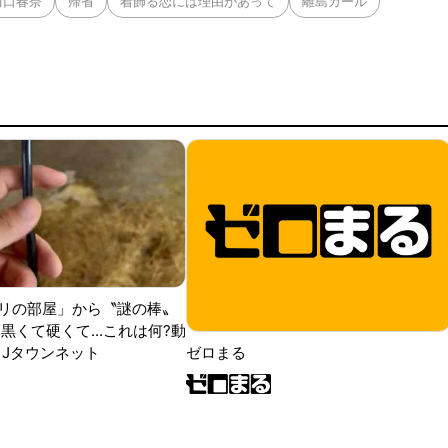
川口春奈
帰省
着飾る恋には理由があって
離島ガール
リの部屋」から〝謎の棒〟
黒くて硬くて...これは何?動
|Jタウンネット
ゼロまる