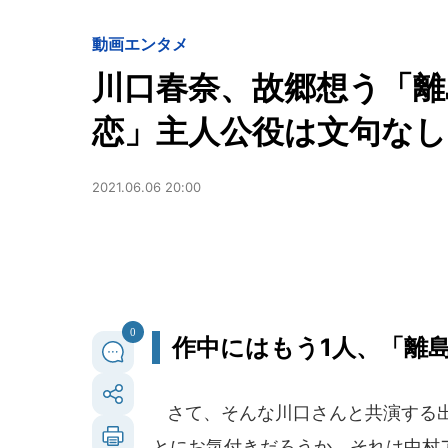
動画
エンタメ
川口春奈、故郷想う「離
恋」主人公役は文句な
2021.06.06 20:00
0
作中にはもう1人、「離
さて、そんな川口さんと共演する出
とにお気付きだろうか。それは中村