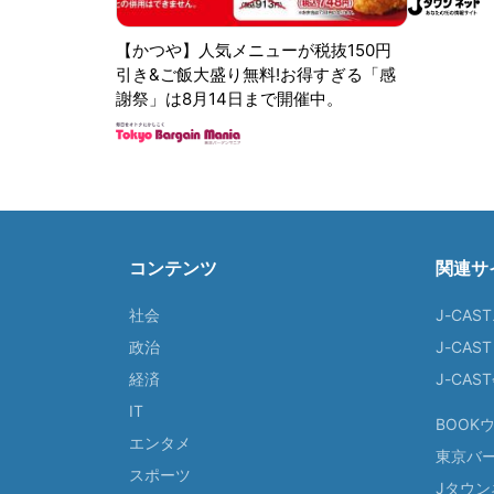
【かつや】人気メニューが税抜150円
引き&ご飯大盛り無料!お得すぎる「感
謝祭」は8月14日まで開催中。
コンテンツ
関連サ
社会
J-CAS
政治
J-CAS
経済
J-CA
IT
BOOK
エンタメ
東京バ
スポーツ
Jタウン