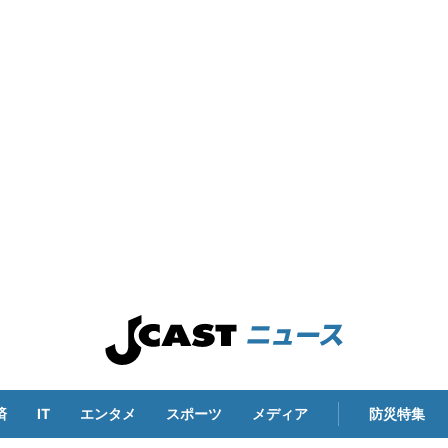
済
IT
エンタメ
スポーツ
メディア
防災特集