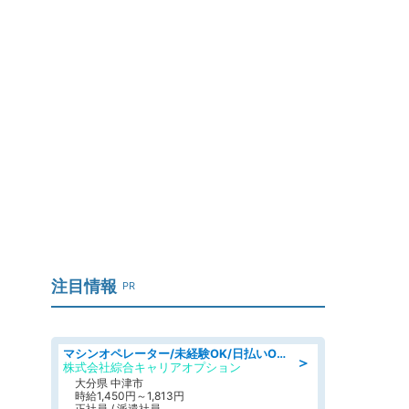
注目情報
PR
マシンオペレーター/未経験OK/日払いOK/交替制/20・30・40代活躍中/製造 工場
＞
株式会社綜合キャリアオプション
大分県 中津市
時給1,450円～1,813円
正社員 / 派遣社員