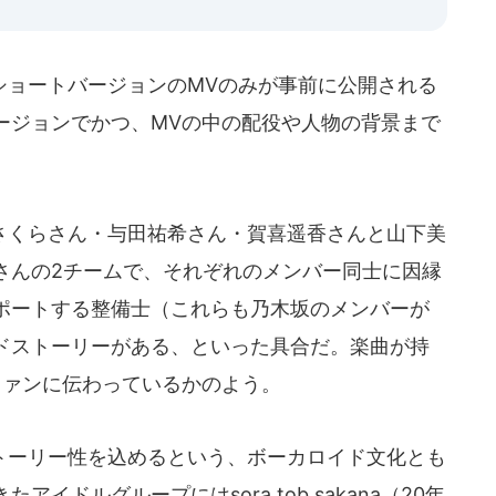
ョートバージョンのMVのみが事前に公開される
ージョンでかつ、MVの中の配役や人物の背景まで
。
くらさん・与田祐希さん・賀喜遥香さんと山下美
さんの2チームで、それぞれのメンバー同士に因縁
ポートする整備士（これらも乃木坂のメンバーが
ドストーリーがある、といった具合だ。楽曲が持
ファンに伝わっているかのよう。
ーリー性を込めるという、ボーカロイド文化とも
イドルグループにはsora tob sakana（20年