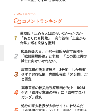
J-CAST ニュース
コメントランキング
蓮舫氏「止める人は誰もいなかったのか」
「あまりにも愕然」 高市首相「上空から
合掌」巡る投稿を批判
広島原爆の日、小沢一郎氏が高市政権を
「戦前回帰路線」と非難 「この国は再び
滅亡に向かいかねない」
高市首相の熊本避難所「3分間」しか視察
せず？SNS拡散 内閣広報官「51分間」だ
と否定
高市首相の被災地視察動画が炎上 BGM
付き「総理が主役のPV」に「政権プロパ
ガンダ」批判
処分の東大教授が大学サイトに仕込んだ
「不適切な言葉」とは？ 各紙は「六四天