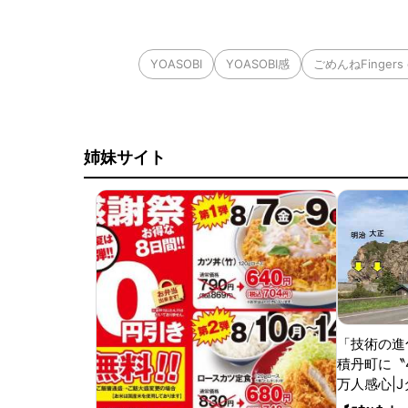
YOASOBI
YOASOBI感
ごめんねFingers 
姉妹サイト
「技術の進
積丹町に〝
万人感心|