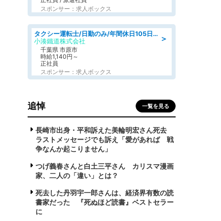
スポンサー：求人ボックス
タクシー運転士/日勤のみ/年間休日105日/野球無料観戦などの福利厚生/学歴不問
＞
小湊鐵道株式会社
千葉県 市原市
時給1,140円～
正社員
スポンサー：求人ボックス
追悼
一覧を見る
長崎市出身・平和訴えた美輪明宏さん死去
ラストメッセージでも訴え「愛があれば 戦
争なんか起こりません」
つげ義春さんと白土三平さん カリスマ漫画
家、二人の「違い」とは？
死去した丹羽宇一郎さんは、経済界有数の読
書家だった 『死ぬほど読書』ベストセラー
に