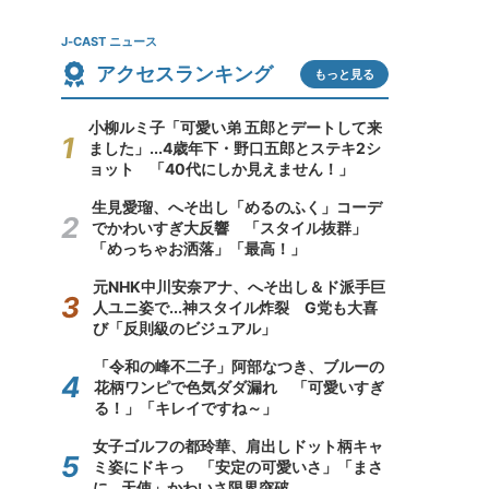
J-CAST ニュース
アクセスランキング
もっと見る
小柳ルミ子「可愛い弟 五郎とデートして来
ました」...4歳年下・野口五郎とステキ2シ
ョット 「40代にしか見えません！」
生見愛瑠、へそ出し「めるのふく」コーデ
でかわいすぎ大反響 「スタイル抜群」
「めっちゃお洒落」「最高！」
元NHK中川安奈アナ、へそ出し＆ド派手巨
人ユニ姿で...神スタイル炸裂 G党も大喜
び「反則級のビジュアル」
「令和の峰不二子」阿部なつき、ブルーの
花柄ワンピで色気ダダ漏れ 「可愛いすぎ
る！」「キレイですね～」
女子ゴルフの都玲華、肩出しドット柄キャ
ミ姿にドキっ 「安定の可愛いさ」「まさ
に...天使」かわいさ限界突破