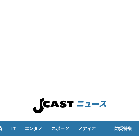
済
IT
エンタメ
スポーツ
メディア
防災特集