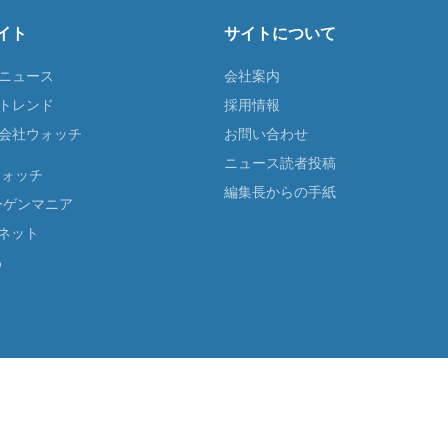
イト
サイトについて
Tニュース
会社案内
Tトレンド
採用情報
ST会社ウォッチ
お問い合わせ
ニュース読者投稿
ウォッチ
編集長からの手紙
ーゲンマニア
ネット
る