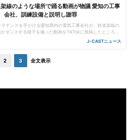
道架線のような場所で踊る動画が物議 愛知の工事
会社、訓練設備と説明し謝罪
ンテナンスを手がける愛知県内の電気工事会社が、鉄道架線の
がダンスする様子を撮った動画をTikTokに投稿したところ、
になった。動画は、翌日には非公開となり、同社は、その後、
J-CASTニュース
サイトで説明した。社内の訓練設備で撮影したとしたが、「配
発信」となったとして謝罪した。「そこは、ふざけていい場所
じゃない」と炎上状態にロックバンド
2
3
全文表示