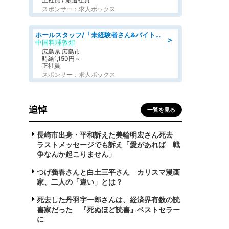
スポンサー：求人ボックス
ホールスタッフ/「未経験者さん&バイトデビューも大歓迎」残業ほぼなし×1日3時間〜勤務OK!フォロー体制も充実/広島県/広島市南区
＞
中国料理敦煌
広島県 広島市
時給1,150円～
正社員
スポンサー：求人ボックス
追悼
一覧を見る
長崎市出身・平和訴えた美輪明宏さん死去
ラストメッセージでも訴え「愛があれば 戦
争なんか起こりません」
つげ義春さんと白土三平さん カリスマ漫画
家、二人の「違い」とは？
死去した丹羽宇一郎さんは、経済界有数の読
書家だった 『死ぬほど読書』ベストセラー
に