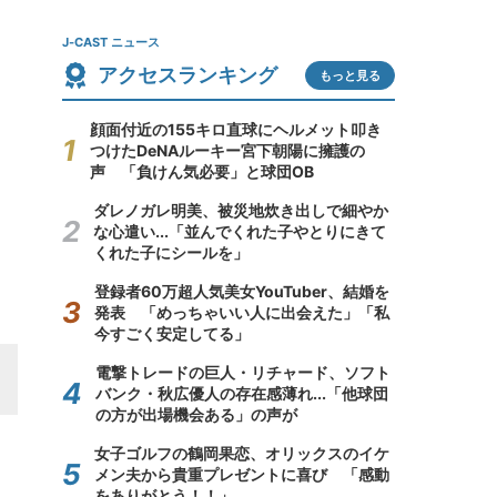
J-CAST ニュース
アクセスランキング
もっと見る
顔面付近の155キロ直球にヘルメット叩き
つけたDeNAルーキー宮下朝陽に擁護の
声 「負けん気必要」と球団OB
ダレノガレ明美、被災地炊き出しで細やか
な心遣い...「並んでくれた子やとりにきて
くれた子にシールを」
登録者60万超人気美女YouTuber、結婚を
発表 「めっちゃいい人に出会えた」「私
今すごく安定してる」
電撃トレードの巨人・リチャード、ソフト
バンク・秋広優人の存在感薄れ...「他球団
の方が出場機会ある」の声が
女子ゴルフの鶴岡果恋、オリックスのイケ
メン夫から貴重プレゼントに喜び 「感動
をありがとう！！」