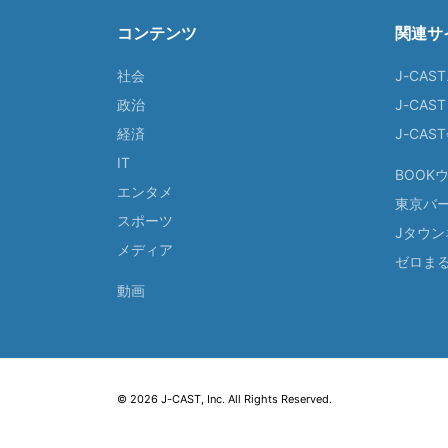
コンテンツ
関連サ
社会
J-CAS
政治
J-CAS
経済
J-CA
IT
BOOK
エンタメ
東京バ
スポーツ
Jタウン
メディア
ゼロま
動画
© 2026 J-CAST, Inc. All Rights Reserved.