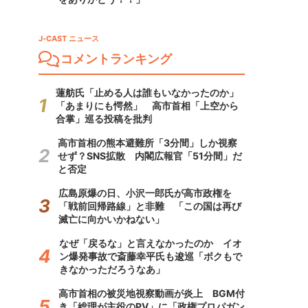
J-CAST ニュース
コメントランキング
蓮舫氏「止める人は誰もいなかったのか」
「あまりにも愕然」 高市首相「上空から
合掌」巡る投稿を批判
高市首相の熊本避難所「3分間」しか視察
せず？SNS拡散 内閣広報官「51分間」だ
と否定
広島原爆の日、小沢一郎氏が高市政権を
「戦前回帰路線」と非難 「この国は再び
滅亡に向かいかねない」
なぜ「戻るな」と言えなかったのか イオ
ン爆発事故で斎藤幸平氏も逡巡「ボクもで
きなかっただろうなあ」
高市首相の被災地視察動画が炎上 BGM付
き「総理が主役のPV」に「政権プロパガン