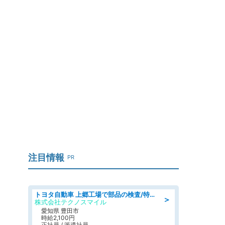
注目情報
PR
トヨタ自動車 上郷工場で部品の検査/特典168万/tutumi
＞
株式会社テクノスマイル
愛知県 豊田市
時給2,100円
正社員 / 派遣社員