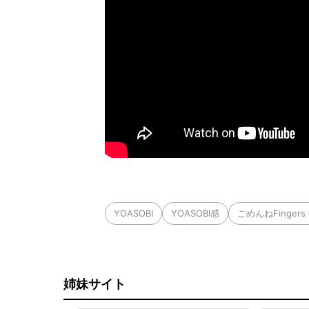
YOASOBI
YOASOBI感
ごめんねFingers 
姉妹サイト