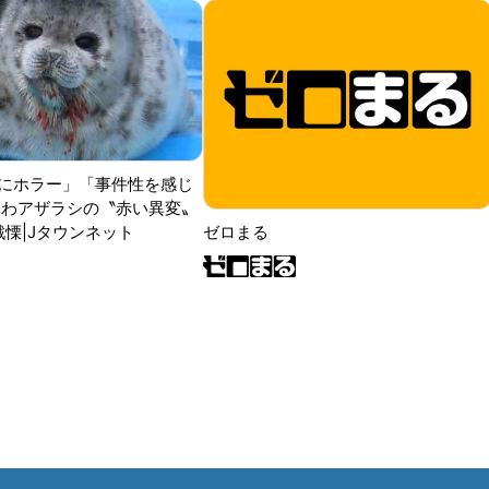
にホラー」「事件性を感じ
ふわアザラシの〝赤い異変〟
戦慄|Jタウンネット
ゼロまる