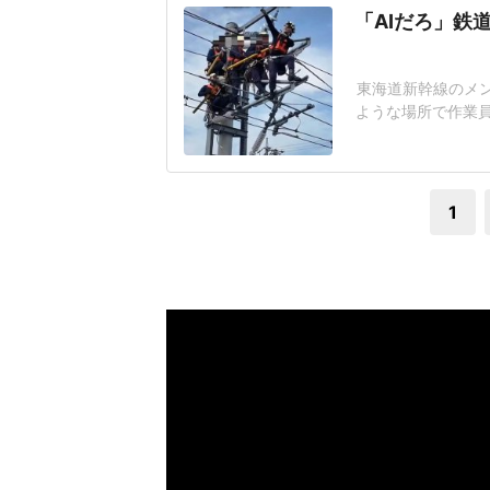
「AIだろ」鉄
東海道新幹線のメ
ような場所で作業員
批判も相次ぐ騒ぎ
経緯について公式
慮が十分ではない
1