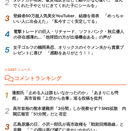
でくれた子やとりにきてくれた子にシールを」
登録者60万超人気美女YouTuber、結婚を発表 「めっちゃ
いい人に出会えた」「私今すごく安定してる」
電撃トレードの巨人・リチャード、ソフトバンク・秋広優人
の存在感薄れ...「他球団の方が出場機会ある」の声が
女子ゴルフの鶴岡果恋、オリックスのイケメン夫から貴重プ
レゼントに喜び 「感動をありがとう！！」
J-CAST ニュース
コメントランキング
蓮舫氏「止める人は誰もいなかったのか」「あまりにも愕
然」 高市首相「上空から合掌」巡る投稿を批判
高市首相の熊本避難所「3分間」しか視察せず？SNS拡散 内
閣広報官「51分間」だと否定
広島原爆の日、小沢一郎氏が高市政権を「戦前回帰路線」と
非難 「この国は再び滅亡に向かいかねない」