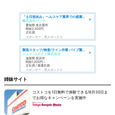
「土日祝休み」ヘルスケア業界での産業保健師業務/看護師/高時給/未経験OK/要資格:正看護師
＞
株式会社パソナ
愛知県 名古屋市
時給2,300円
正社員
スポンサー：求人ボックス
製造スタッフ/検査/ライン作業 パイプ製品の加工·検査/日勤/空調完備
＞
ジェイ-コネクト株式会社
滋賀県 長浜市
時給1,200円～
正社員 / 派遣社員
スポンサー：求人ボックス
姉妹サイト
コストコを1日無料で体験できる!8月30日ま
でお得なキャンペーンを実施中