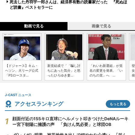
死去した丹羽宇一郎さんは、経済界有数の読書家だった 『死ぬほ
ど読書』ベストセラーに
動画で見る
画像で見る
【ドジャース】キム・
新党結成で「「騙し討
「れいわ新選組」が党
登
ヘソン、大リーグ公式
ちにあった気分」と怒
名の変更を発表、「い
女
「PSロースタ...
ったひろゆき妻...
のちの党」へ ...
発
J-CAST ニュース
アクセスランキング
もっと見る
顔面付近の155キロ直球にヘルメット叩きつけたDeNAルーキ
ー宮下朝陽に擁護の声 「負けん気必要」と球団OB
ダレノガレ明美、被災地炊き出しで細やかな心遣い...「並ん