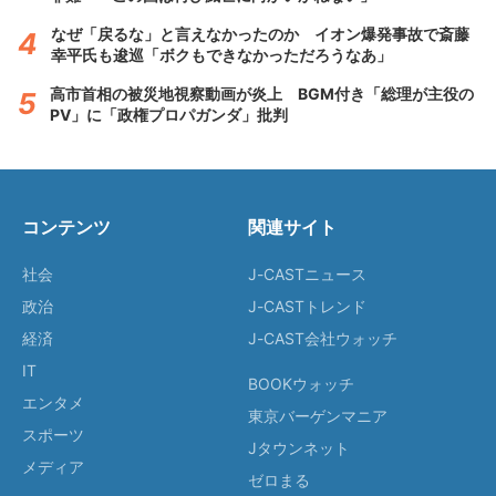
なぜ「戻るな」と言えなかったのか イオン爆発事故で斎藤
幸平氏も逡巡「ボクもできなかっただろうなあ」
高市首相の被災地視察動画が炎上 BGM付き「総理が主役の
PV」に「政権プロパガンダ」批判
コンテンツ
関連サイト
社会
J-CASTニュース
政治
J-CASTトレンド
経済
J-CAST会社ウォッチ
IT
BOOKウォッチ
エンタメ
東京バーゲンマニア
スポーツ
Jタウンネット
メディア
ゼロまる