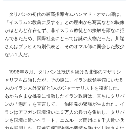
タリバンの初代の最高指導者ムハンマド・オマル師は、
「イスラムの教義に反する」との理由から写真などの映像
がほとんど存在せず、非イスラム教徒との接触を頑なに拒
んできたため、国際社会にとっては謎の人物だった。川端
さんはブラヒミ特別代表と、そのオマル師に面会した数少
ない１人だ。
1998年８月、タリバンは抵抗を続ける北部のマザリシ
ャリフを占領したが、その際に、イラン総領事館にいた8
人のイラン人外交官と1人のジャーナリストを殺害した。
あからさまな挑発に憤激したイラン政府は、直ちにタリバ
ンの「懲罰」を宣言して、一触即発の緊張が生まれた。イ
ランはアフガン国境沿いに３万人の兵力を集結し、タリバ
ンも国境に近いヘラート、ニムルーズ両州に８千人近い兵
力を展開した。国連安保理決議の要請を受けて川端さんは