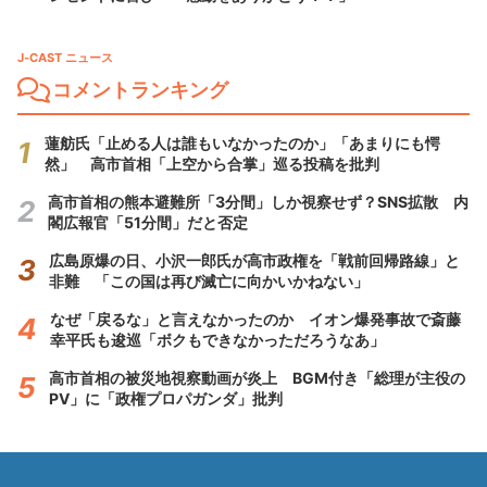
J-CAST ニュース
コメントランキング
蓮舫氏「止める人は誰もいなかったのか」「あまりにも愕
然」 高市首相「上空から合掌」巡る投稿を批判
高市首相の熊本避難所「3分間」しか視察せず？SNS拡散 内
閣広報官「51分間」だと否定
広島原爆の日、小沢一郎氏が高市政権を「戦前回帰路線」と
非難 「この国は再び滅亡に向かいかねない」
なぜ「戻るな」と言えなかったのか イオン爆発事故で斎藤
幸平氏も逡巡「ボクもできなかっただろうなあ」
高市首相の被災地視察動画が炎上 BGM付き「総理が主役の
PV」に「政権プロパガンダ」批判