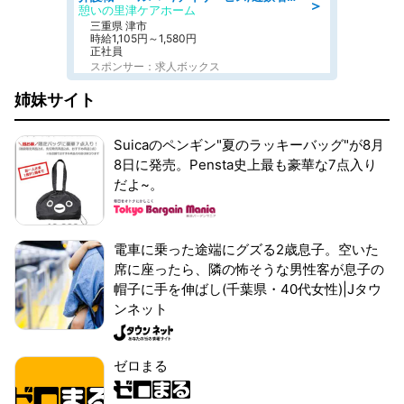
＞
憩いの里津ケアホーム
三重県 津市
時給1,105円～1,580円
正社員
スポンサー：求人ボックス
姉妹サイト
Suicaのペンギン"夏のラッキーバッグ"が8月
8日に発売。Pensta史上最も豪華な7点入り
だよ~。
電車に乗った途端にグズる2歳息子。空いた
席に座ったら、隣の怖そうな男性客が息子の
帽子に手を伸ばし(千葉県・40代女性)|Jタウ
ンネット
ゼロまる