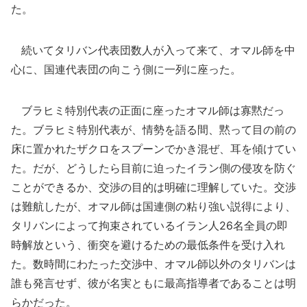
た。
続いてタリバン代表団数人が入って来て、オマル師を中
心に、国連代表団の向こう側に一列に座った。
ブラヒミ特別代表の正面に座ったオマル師は寡黙だっ
た。ブラヒミ特別代表が、情勢を語る間、黙って目の前の
床に置かれたザクロをスプーンでかき混ぜ、耳を傾けてい
た。だが、どうしたら目前に迫ったイラン側の侵攻を防ぐ
ことができるか、交渉の目的は明確に理解していた。交渉
は難航したが、オマル師は国連側の粘り強い説得により、
タリバンによって拘束されているイラン人26名全員の即
時解放という、衝突を避けるための最低条件を受け入れ
た。数時間にわたった交渉中、オマル師以外のタリバンは
誰も発言せず、彼が名実ともに最高指導者であることは明
らかだった。