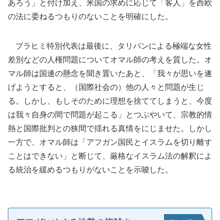
あろう」と付け加え、米国の求めに応じて「客人」を西欧
の法に委ねるつもりのないことを明確にした。
ブラヒミ特別代表は最後に、タリバンによる極端な女性
差別などの人権問題についてオマル師の考えを質した。オ
マル師は国連の懸念を聞き置いたあと、「我々が思いを遂
げようとすると、（国際社会の）他の人々と問題が生じ
る。しかし、もしそのために理想を捨ててしまうと、今度
は我々自身の間で問題が起こる」とつぶやいて、宗教的情
熱と国際批判との狭間で揺れる真情をにじませた。しかし
一方で、オマル師は「アフガン国民とイスラムを切り離す
ことはできない」と断じて、厳格なイスラム法の解釈によ
る統治を緩めるつもりがないことを示唆した。