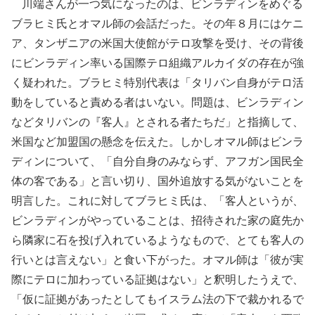
川端さんが一つ気になったのは、ビンラディンをめぐる
ブラヒミ氏とオマル師の会話だった。その年８月にはケニ
ア、タンザニアの米国大使館がテロ攻撃を受け、その背後
にビンラディン率いる国際テロ組織アルカイダの存在が強
く疑われた。ブラヒミ特別代表は「タリバン自身がテロ活
動をしていると責める者はいない。問題は、ビンラディン
などタリバンの『客人』とされる者たちだ」と指摘して、
米国など加盟国の懸念を伝えた。しかしオマル師はビンラ
ディンについて、「自分自身のみならず、アフガン国民全
体の客である」と言い切り、国外追放する気がないことを
明言した。これに対してブラヒミ氏は、「客人というが、
ビンラディンがやっていることは、招待された家の庭先か
ら隣家に石を投げ入れているようなもので、とても客人の
行いとは言えない」と食い下がった。オマル師は「彼が実
際にテロに加わっている証拠はない」と釈明したうえで、
「仮に証拠があったとしてもイスラム法の下で裁かれるで