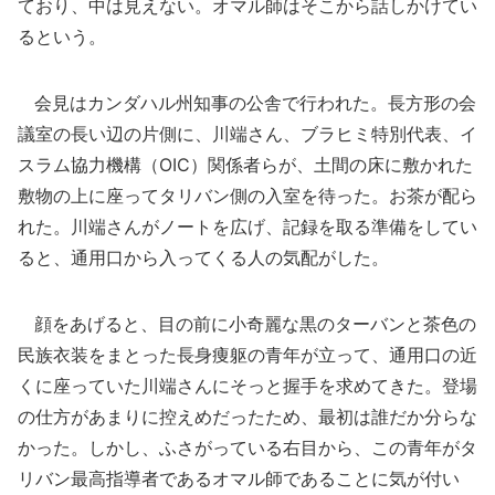
ており、中は見えない。オマル師はそこから話しかけてい
るという。
会見はカンダハル州知事の公舎で行われた。長方形の会
議室の長い辺の片側に、川端さん、ブラヒミ特別代表、イ
スラム協力機構（OIC）関係者らが、土間の床に敷かれた
敷物の上に座ってタリバン側の入室を待った。お茶が配ら
れた。川端さんがノートを広げ、記録を取る準備をしてい
ると、通用口から入ってくる人の気配がした。
顔をあげると、目の前に小奇麗な黒のターバンと茶色の
民族衣装をまとった長身痩躯の青年が立って、通用口の近
くに座っていた川端さんにそっと握手を求めてきた。登場
の仕方があまりに控えめだったため、最初は誰だか分らな
かった。しかし、ふさがっている右目から、この青年がタ
リバン最高指導者であるオマル師であることに気が付い