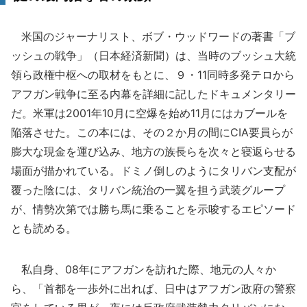
米国のジャーナリスト、ボブ・ウッドワードの著書「ブ
ッシュの戦争」（日本経済新聞）は、当時のブッシュ大統
領ら政権中枢への取材をもとに、９・11同時多発テロから
アフガン戦争に至る内幕を詳細に記したドキュメンタリー
だ。米軍は2001年10月に空爆を始め11月にはカブールを
陥落させた。この本には、その２か月の間にCIA要員らが
膨大な現金を運び込み、地方の族長らを次々と寝返らせる
場面が描かれている。ドミノ倒しのようにタリバン支配が
覆った陰には、タリバン統治の一翼を担う武装グループ
が、情勢次第では勝ち馬に乗ることを示唆するエピソード
とも読める。
私自身、08年にアフガンを訪れた際、地元の人々か
ら、「首都を一歩外に出れば、日中はアフガン政府の警察