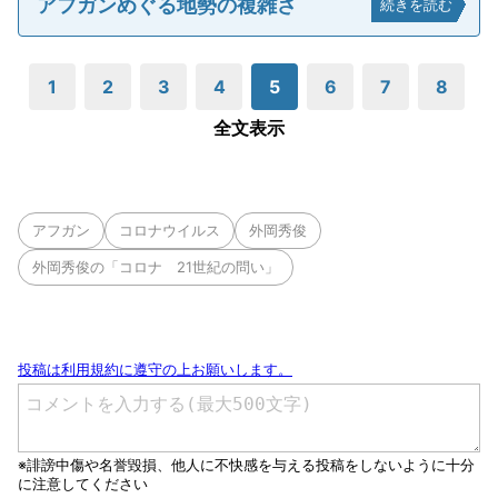
アフガンめぐる地勢の複雑さ
続きを読む
1
2
3
4
5
6
7
8
全文表示
アフガン
コロナウイルス
外岡秀俊
外岡秀俊の「コロナ 21世紀の問い」