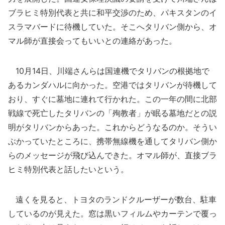
ブラヒミ特別代表と共に和平交渉のため、パキスタンのイ
スラマバードに待機していた。そこへタリバン側から、オ
マル師が直接会ってもいいとの連絡があった。
10月14日、川端さんらは国連機でタリバンの根拠地で
あるカンダハルに向かった。空港ではタリバンが待機して
おり、すぐに墓地に連れて行かれた。この一年の間に北部
戦線で死亡したタリバンの「殉教者」が眠る墓地だとの説
明がタリバンからあった。これからどうなるのか。そうい
ぶかっていたところに、携帯無線機を通してタリバン側か
らのメッセージが飛び込んできた。オマル師が、直接ブラ
ヒミ特別代表と話したいという。
遠くを見ると、トヨタのランドクルーザーが数台、駐車
しているのが見えた。窓は黒いフィルムやカーテンで覆っ