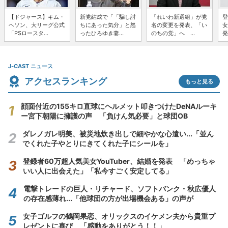
【ドジャース】キム・
新党結成で「「騙し討
「れいわ新選組」が党
登
ヘソン、大リーグ公式
ちにあった気分」と怒
名の変更を発表、「い
女
「PSロースタ...
ったひろゆき妻...
のちの党」へ ...
発
J-CAST ニュース
アクセスランキング
もっと見る
顔面付近の155キロ直球にヘルメット叩きつけたDeNAルーキ
ー宮下朝陽に擁護の声 「負けん気必要」と球団OB
ダレノガレ明美、被災地炊き出しで細やかな心遣い...「並ん
でくれた子やとりにきてくれた子にシールを」
登録者60万超人気美女YouTuber、結婚を発表 「めっちゃ
いい人に出会えた」「私今すごく安定してる」
電撃トレードの巨人・リチャード、ソフトバンク・秋広優人
の存在感薄れ...「他球団の方が出場機会ある」の声が
女子ゴルフの鶴岡果恋、オリックスのイケメン夫から貴重プ
レゼントに喜び 「感動をありがとう！！」