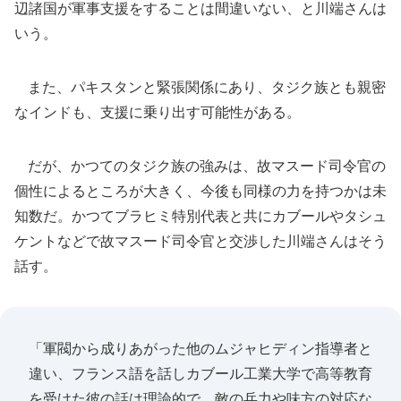
辺諸国が軍事支援をすることは間違いない、と川端さんは
いう。
また、パキスタンと緊張関係にあり、タジク族とも親密
なインドも、支援に乗り出す可能性がある。
だが、かつてのタジク族の強みは、故マスード司令官の
個性によるところが大きく、今後も同様の力を持つかは未
知数だ。かつてブラヒミ特別代表と共にカブールやタシュ
ケントなどで故マスード司令官と交渉した川端さんはそう
話す。
「軍閥から成りあがった他のムジャヒディン指導者と
違い、フランス語を話しカブール工業大学で高等教育
を受けた彼の話は理論的で、敵の兵力や味方の対応な