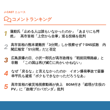
J-CAST ニュース
コメントランキング
蓮舫氏「止める人は誰もいなかったのか」「あまりにも愕
然」 高市首相「上空から合掌」巡る投稿を批判
高市首相の熊本避難所「3分間」しか視察せず？SNS拡散 内
閣広報官「51分間」だと否定
広島原爆の日、小沢一郎氏が高市政権を「戦前回帰路線」と
非難 「この国は再び滅亡に向かいかねない」
なぜ「戻るな」と言えなかったのか イオン爆発事故で斎藤
幸平氏も逡巡「ボクもできなかっただろうなあ」
高市首相の被災地視察動画が炎上 BGM付き「総理が主役の
PV」に「政権プロパガンダ」批判