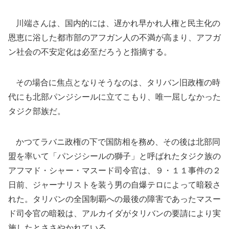
川端さんは、国内的には、遅かれ早かれ人権と民主化の
恩恵に浴した都市部のアフガン人の不満が高まり、アフガ
ン社会の不安定化は必至だろうと指摘する。
その場合に焦点となりそうなのは、タリバン旧政権の時
代にも北部パンジシールに立てこもり、唯一屈しなかった
タジク部族だ。
かつてラバニ政権の下で国防相を務め、その後は北部同
盟を率いて「パンジシールの獅子」と呼ばれたタジク族の
アフマド・シャー・マスード司令官は、９・１１事件の２
日前、ジャーナリストを装う男の自爆テロによって暗殺さ
れた。タリバンの全国制覇への最後の障害であったマスー
ド司令官の暗殺は、アルカイダがタリバンの要請により実
施したとささやかれている。