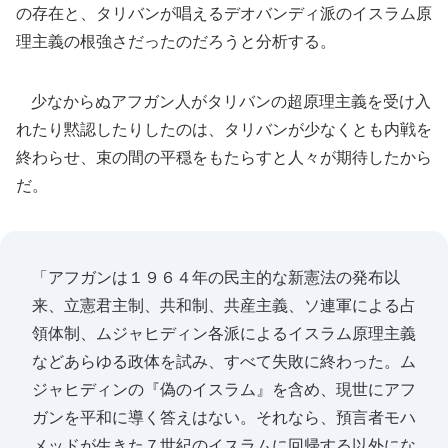
の存在と、タリバンが唱えるデオバンディ派のイスラム原
理主義の根強さだったのだろうと分析する。
少なからぬアフガン人がタリバンの超原理主義を受け入
れたり黙認したりしたのは、タリバンが少なくとも内戦を
終わらせ、束の間の平穏をもたらすと人々が期待したから
だ。
「アフガンは１９６４年の民主的な新憲法の発布以
来、立憲君主制、共和制、共産主義、ソ連軍による占
領体制、ムジャヒディン各派によるイスラム原理主義
などあらゆる政体を試み、すべて失敗に終わった。ム
ジャヒディンの『偽のイスラム』を含め、現世にアフ
ガンを平和に導く答えはない。それなら、預言者モハ
メッドが生きた７世紀のイスラムに回帰する以外にな