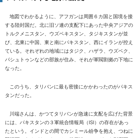
地図でわかるように、アフガンは周囲６カ国と国境を接
する陸封国だ。北に旧ソ連の支配下にあった中央アジアの
トルクメニスタン、ウズベキスタン、タジキスタンが並
び、北東に中国、東と南にパキスタン、西にイランが控え
ている。それぞれの地域にはタジク、ハザラ、ウズベク、
パシュトゥンなどの部族が住み、それが軍閥割拠の下地に
なった。
このうち、タリバンに最も密接にかかわったのがパキス
タンだった。
川端さんは、かつてタリバンが急速に支配を広げた背景
には、パキスタンの３軍統合情報局（ISI）の存在があっ
たという。インドとの間でカシミール紛争を抱え、つねに