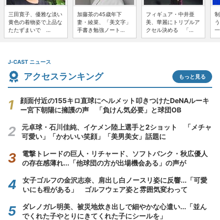
三田寛子、優雅な淡い
加藤茶の45歳年下
フィギュア・中井亜
制
黄色の着物姿で上品な
妻・綾菜、「美文字」
美、華麗にトリプルア
う
たたずまいで ...
手書き勉強ノート...
クセル決める 「...
一
J-CAST ニュース
アクセスランキング
もっと見る
顔面付近の155キロ直球にヘルメット叩きつけたDeNAルーキ
ー宮下朝陽に擁護の声 「負けん気必要」と球団OB
元卓球・石川佳純、イケメン陸上選手と2ショット 「メチャ
可愛い」「かわいい笑顔」「美男美女」話題に
電撃トレードの巨人・リチャード、ソフトバンク・秋広優人
の存在感薄れ...「他球団の方が出場機会ある」の声が
女子ゴルフの金沢志奈、肩出し白ノースリ姿に反響...「可愛
いにも程がある」 ゴルフウェア姿と雰囲気変わって
ダレノガレ明美、被災地炊き出しで細やかな心遣い...「並ん
でくれた子やとりにきてくれた子にシールを」