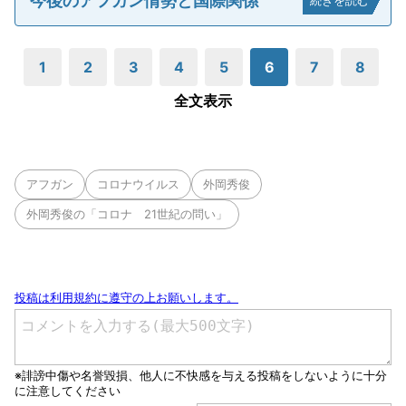
今後のアフガン情勢と国際関係
続きを読む
1
2
3
4
5
6
7
8
全文表示
アフガン
コロナウイルス
外岡秀俊
外岡秀俊の「コロナ 21世紀の問い」