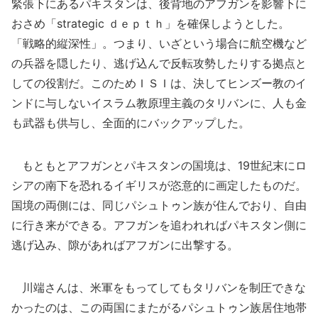
緊張下にあるパキスタンは、後背地のアフガンを影響下に
おさめ「strategic ｄｅｐｔｈ」を確保しようとした。
「戦略的縦深性」。つまり、いざという場合に航空機など
の兵器を隠したり、逃げ込んで反転攻勢したりする拠点と
しての役割だ。このためＩＳＩは、決してヒンズー教のイ
ンドに与しないイスラム教原理主義のタリバンに、人も金
も武器も供与し、全面的にバックアップした。
もともとアフガンとパキスタンの国境は、19世紀末にロ
シアの南下を恐れるイギリスが恣意的に画定したものだ。
国境の両側には、同じパシュトゥン族が住んでおり、自由
に行き来ができる。アフガンを追われればパキスタン側に
逃げ込み、隙があればアフガンに出撃する。
川端さんは、米軍をもってしてもタリバンを制圧できな
かったのは、この両国にまたがるパシュトゥン族居住地帯