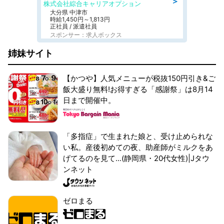
＞
株式会社綜合キャリアオプション
大分県 中津市
時給1,450円～1,813円
正社員 / 派遣社員
スポンサー：求人ボックス
姉妹サイト
【かつや】人気メニューが税抜150円引き&ご
飯大盛り無料!お得すぎる「感謝祭」は8月14
日まで開催中。
「多指症」で生まれた娘と、受け止められな
い私。産後初めての夜、助産師がミルクをあ
げてるのを見て...(静岡県・20代女性)|Jタウ
ンネット
ゼロまる