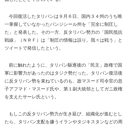
今回復活したタリバンは９月６日、国内３４州のうち唯
一掌握していなかったパンジシール州を「完全に制圧し
た」と発表した。その一方、反タリバン勢力の「国民抵抗
戦線」（ＮＲＦ）は「制圧の情報は誤り。我々は戦う」と
ツイートで発信したという。
前に触れたように、タリバン駆逐後の「民主」政権で国
軍に影響力があったのはタジク勢だった。タリバン復活後
に反タリバン勢を束ねているのも、故マスード司令官の息
子アフマド・マスード氏や、第１副大統領としてガニ政権
を支えたサーレ氏という。
もしこの反タリバン勢力が生き延び、組織化が進むとし
たら、タリバン支配を嫌うイランやタジキスタンなどの周