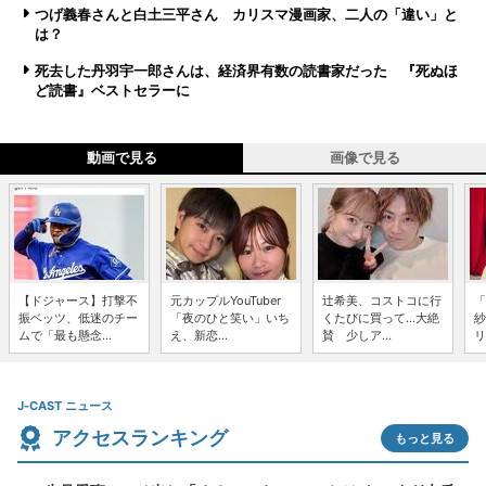
つげ義春さんと白土三平さん カリスマ漫画家、二人の「違い」と
は？
死去した丹羽宇一郎さんは、経済界有数の読書家だった 『死ぬほ
ど読書』ベストセラーに
動画で見る
画像で見る
【ドジャース】打撃不
元カップルYouTuber
辻希美、コストコに行
「
振ベッツ、低迷のチー
「夜のひと笑い」いち
くたびに買って...大絶
紗
ムで「最も懸念...
え、新恋...
賛 少しア...
リ
J-CAST ニュース
アクセスランキング
もっと見る