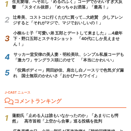
生見愛瑠、へそ出し「めるのふく」コーデでかわいすぎ大反
響 「スタイル抜群」「めっちゃお洒落」「最高！」
辻希美、コストコに行くたびに買って...大絶賛 少しアレン
ジすると「それがマジで、マジでおいしいの！」
小柳ルミ子「可愛い弟 五郎とデートして来ました」...4歳年
下・野口五郎とステキ2ショット 「40代にしか見えませ
ん！」
サッカー堂安律の美人妻・明松美玖、シンプル私服コーデも
「激カワ」サングラス頭にのせて 「本当にかわいい」
「役満ボディー」岡田紗佳、肩出し白ノースリで色気ダダ漏
れ 国士無双のかわいさ「おかぴーカワイイ」
J-CAST ニュース
コメントランキング
蓮舫氏「止める人は誰もいなかったのか」「あまりにも愕
然」 高市首相「上空から合掌」巡る投稿を批判