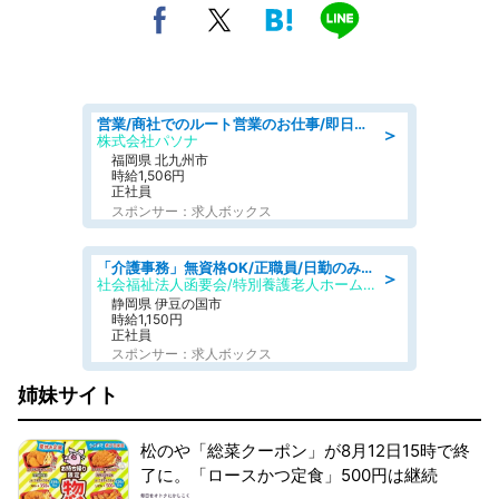
営業/商社でのルート営業のお仕事/即日勤務可/車通勤可/営業
＞
株式会社パソナ
福岡県 北九州市
時給1,506円
正社員
スポンサー：求人ボックス
「介護事務」無資格OK/正職員/日勤のみ/特別養護老人ホーム
＞
社会福祉法人函要会/特別養護老人ホーム 韮山・ぶなの森
静岡県 伊豆の国市
時給1,150円
正社員
スポンサー：求人ボックス
姉妹サイト
松のや「総菜クーポン」が8月12日15時で終
了に。「ロースかつ定食」500円は継続