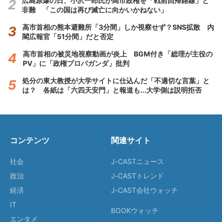
広島原爆の日、小沢一郎氏が高市政権を「戦前回帰路線」と
非難 「この国は再び滅亡に向かいかねない」
高市首相の熊本避難所「3分間」しか視察せず？SNS拡散 内
閣広報官「51分間」だと否定
高市首相の被災地視察動画が炎上 BGM付き「総理が主役の
PV」に「政権プロパガンダ」批判
処分の東大教授が大学サイトに仕込んだ「不適切な言葉」と
は？ 各紙は「六四天安門」と報道も...大学側は説明拒否
コンテンツ
関連サイト
社会
J-CASTニュース
政治
J-CASTトレンド
経済
J-CAST会社ウォッチ
IT
BOOKウォッチ
エンタメ